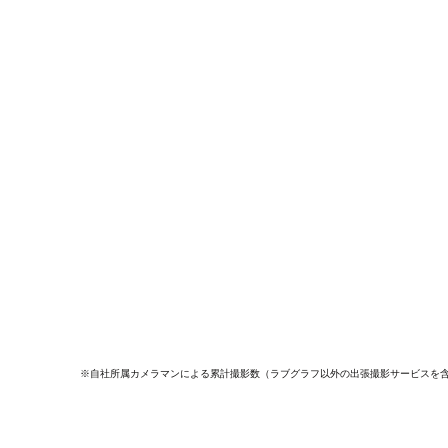
※自社所属カメラマンによる累計撮影数（ラブグラフ以外の出張撮影サービスを