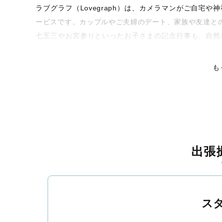
ラブグラフ（Lovegraph）は、カメラマンがご自宅
ービスです。カップルやご夫婦のデート、家族や友達と
七五三やお宮参りといったお子さまの記念行事も、自然
くなるような写真に仕上げます。
も
全国一律の安心料金でプロ品質をお届け
料金は全国どこでも一律。わかりやすく安心の価格設定
ピタリティを身につけたプロのカメラマンが全国47都道
残る素敵な撮影体験をお届けします。
丁寧なレタッチで思い出を美しく仕上げます
出張
撮影後は、独自の編集技術で写真の明るさや色合いを丁
上がりに。きっと「こんな写真を撮ってほしかった！」
覧ください。
ス