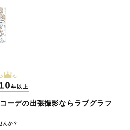
10
年以上
クコーデの
出張撮影なら
ラブグラフ
せんか？