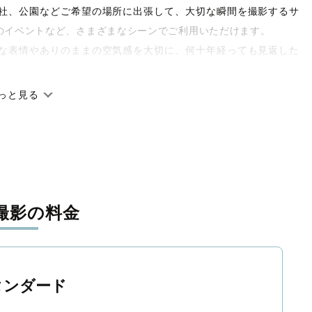
や神社、公園などご希望の場所に出張して、大切な瞬間を撮影するサ
のイベントなど、さまざまなシーンでご利用いただけます。
な表情やありのままの空気感を大切に、何十年経っても見返した
っと見る
です。オリジナルの研修と厳正な審査に合格し、撮影技術やホス
府県に在籍しています。創業10年のノウハウを活かし、思い出に
撮影の料金
寧に調整。自然な雰囲気を残しつつも、おしゃれで洗練された仕
と思える一枚に出会えます。まずは、ラブグラフの
撮影事例
をご
タンダード