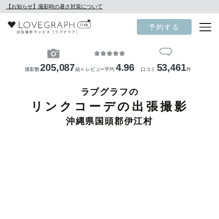
【お知らせ】撮影時の暑さ対策について
予約する
205,087
4.96
53,461
撮影数
組
レビュー平均
口コミ
件
※
ラブグラフの
リンクコーデの出張撮影
沖縄県国頭郡伊江村