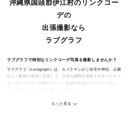
沖縄県国頭郡伊江村のリンクコー
デの
出張撮影なら
ラブグラフ
ラブグラフで特別なリンクコーデ写真を撮影しませんか？
ラブグラフ（Lovegraph）は、カメラマンがご自宅や神社、公園
などご希望の場所に出張して、大切な瞬間を撮影するサービスで
す。カップルやご夫婦のデート、家族や友達とのイベントなど、
さまざまなシーンでご利用いただけます。
七五三やお宮参りといったお子さまの記念行事も、自然な表情や
ありのままの空気感を大切に、何十年経っても見返したくなるよ
もっと見る
うな写真に仕上げます。
全国一律の安心料金でプロ品質をお届け