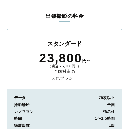
料金は全国どこでも一律。わかりやすく安心の価格設定です。オ
リジナルの研修と厳正な審査に合格し、撮影技術やホスピタリテ
出張撮影の料金
ィを身につけたプロのカメラマンが全国47都道府県に在籍してい
ます。創業10年のノウハウを活かし、思い出に残る素敵な撮影体
験をお届けします。
丁寧なレタッチで思い出を美しく仕上げます
スタンダード
撮影後は、独自の編集技術で写真の明るさや色合いを丁寧に調
23,800
整。自然な雰囲気を残しつつも、おしゃれで洗練された仕上がり
円~
に。きっと「こんな写真を撮ってほしかった！」と思える一枚に
（税込 26,180円~）
出会えます。まずは、ラブグラフの
撮影事例
をご覧ください。
全国対応の
人気プラン！
データ
75枚以上
撮影場所
全国
カメラマン
指名可
時間
1〜1.5時間
撮影回数
1回