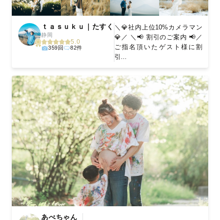
ｔａｓｕｋｕ｜たすく
＼💎社内上位10%カメラマン
静岡
💎／ ＼📢 割引のご案内 📢／
5.0
ご指名頂いたゲスト様に割
359回
82件
引...
あべちゃん