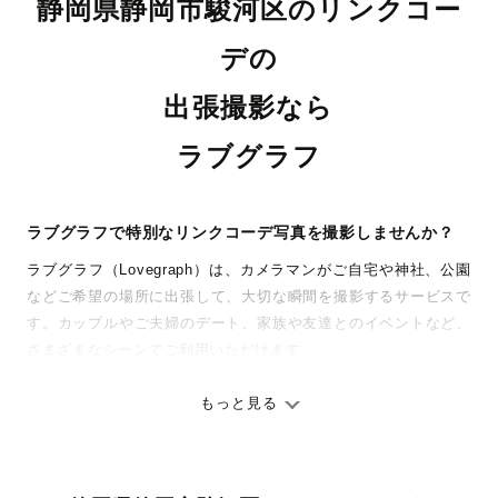
静岡県静岡市駿河区のリンクコー
デの
出張撮影なら
ラブグラフ
ラブグラフで特別なリンクコーデ写真を撮影しませんか？
ラブグラフ（Lovegraph）は、カメラマンがご自宅や神社、公園
などご希望の場所に出張して、大切な瞬間を撮影するサービスで
す。カップルやご夫婦のデート、家族や友達とのイベントなど、
さまざまなシーンでご利用いただけます。
七五三やお宮参りといったお子さまの記念行事も、自然な表情や
ありのままの空気感を大切に、何十年経っても見返したくなるよ
もっと見る
うな写真に仕上げます。
全国一律の安心料金でプロ品質をお届け