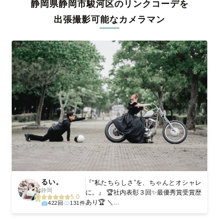
静岡県静岡市駿河区のリンクコーデを
料金は全国どこでも一律。わかりやすく安心の価格設定です。オ
リジナルの研修と厳正な審査に合格し、撮影技術やホスピタリテ
出張撮影可能なカメラマン
ィを身につけたプロのカメラマンが全国47都道府県に在籍してい
ます。創業10年のノウハウを活かし、思い出に残る素敵な撮影体
験をお届けします。
丁寧なレタッチで思い出を美しく仕上げます
撮影後は、独自の編集技術で写真の明るさや色合いを丁寧に調
整。自然な雰囲気を残しつつも、おしゃれで洗練された仕上がり
に。きっと「こんな写真を撮ってほしかった！」と思える一枚に
出会えます。まずは、ラブグラフの
撮影事例
をご覧ください。
るい。
『“私たちらしさ”を、ちゃんとオシャレ
静岡
に。』 🏆社内表彰３回✨最優秀賞受賞歴
5.0
あり🏆 ＼...
422回
131件