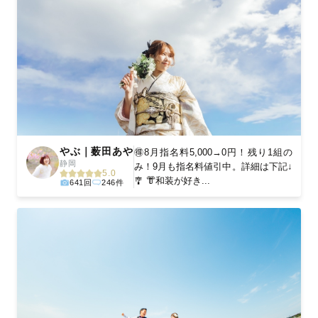
やぶ｜薮田あや
🉐8月指名料5,000→0円！残り1組の
静岡
み！9月も指名料値引中。詳細は下記↓
5.0
🎐 👘和装が好き...
641回
246件