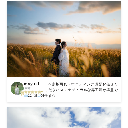
mayuki
༶ 家族写真・ウエディング撮影お任せく
長野
ださい☺︎ ༶ ナチュラルな雰囲気が得意で
5.0
す🪞 ༶ ...
224回
69件