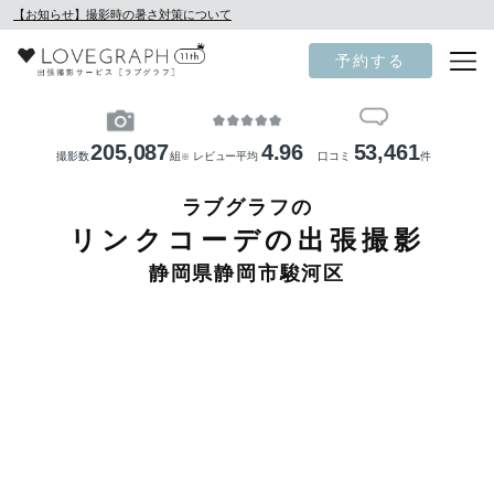
【お知らせ】撮影時の暑さ対策について
予約する
205,087
4.96
53,461
撮影数
組
レビュー平均
口コミ
件
※
ラブグラフの
リンクコーデの出張撮影
静岡県静岡市駿河区