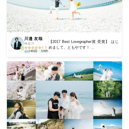
川邉 友哉
【2017 Best Lovegrapher賞 受賞】 はじ
神奈川
めまして、ともやです！ ...
4.9
249回
59件