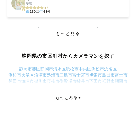
愛知
-----------------------------------------------...
5.0
169回
63件
もっと見る
静岡県の市区町村からカメラマンを探す
静岡市葵区
静岡市清水区
浜松市中央区
浜松市浜名区
浜松市天竜区
沼津市
熱海市
三島市
富士宮市
伊東市
島田市
富士市
磐田市
焼津市
掛川市
藤枝市
御殿場市
袋井市
下田市
裾野市
湖西市
伊豆市
御前崎市
菊川市
伊豆の国市
牧之原市
賀茂郡東伊豆町
賀茂郡河津町
賀茂郡南伊豆町
賀茂郡松崎町
賀茂郡西伊豆町
もっとみる
田方郡函南町
駿東郡清水町
駿東郡長泉町
駿東郡小山町
榛原郡吉田町
榛原郡川根本町
周智郡森町