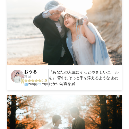
おうる
『あなたの人生にそっとやさしいエール
茨城
を』 背中にそっと手を添えるような あた
5.0
たかい写真を届...
268回
79件