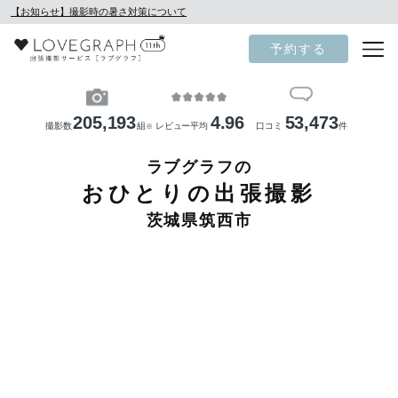
【お知らせ】撮影時の暑さ対策について
予約する
205,193
4.96
53,473
撮影数
組
レビュー平均
口コミ
件
※
ラブグラフの
おひとりの出張撮影
茨城県筑西市