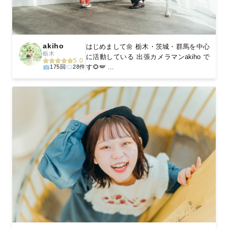
akiho
はじめまして🌼 栃木・茨城・群馬を中心
栃木
に活動している 出張カメラマンakiho で
5.0
す🌻🪽 ...
175回
28件