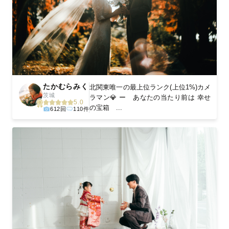
たかむらみく
北関東唯一の最上位ランク(上位1%)カメ
茨城
ラマン💎 ー あなたの当たり前は 幸せ
5.0
の宝箱 ...
612回
110件