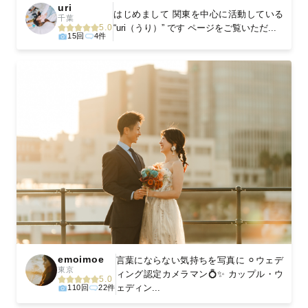
uri
はじめまして 関東を中心に活動している
千葉
5.0
“uri（うり）” です ページをご覧いただ...
15回
4件
emoimoe
言葉にならない気持ちを写真に ⚪︎ウェデ
東京
ィング認定カメラマン💍✨ カップル・ウ
5.0
ェディン...
110回
22件