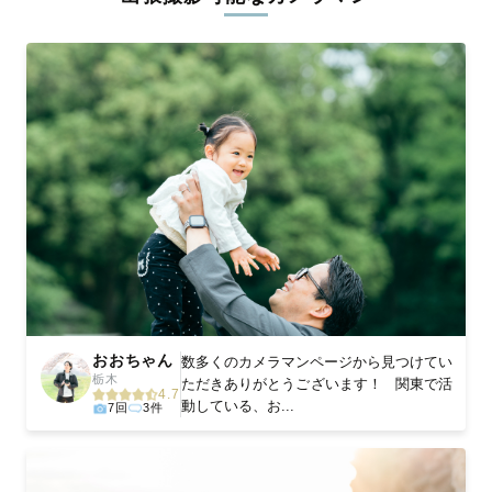
ィを身につけたプロのカメラマンが全国47都道府県に在籍してい
ます。創業10年のノウハウを活かし、思い出に残る素敵な撮影体
験をお届けします。
丁寧なレタッチで思い出を美しく仕上げます
撮影後は、独自の編集技術で写真の明るさや色合いを丁寧に調
整。自然な雰囲気を残しつつも、おしゃれで洗練された仕上がり
に。きっと「こんな写真を撮ってほしかった！」と思える一枚に
出会えます。まずは、ラブグラフの
撮影事例
をご覧ください。
おおちゃん
数多くのカメラマンページから見つけてい
栃木
ただきありがとうございます！ 関東で活
4.7
動している、お...
7回
3件