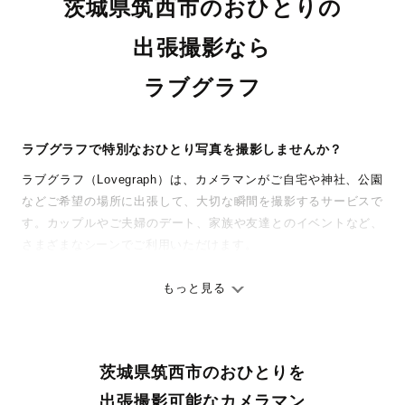
茨城県筑西市のおひとりの
出張撮影なら
ラブグラフ
ラブグラフで特別なおひとり写真を撮影しませんか？
ラブグラフ（Lovegraph）は、カメラマンがご自宅や神社、公園
などご希望の場所に出張して、大切な瞬間を撮影するサービスで
す。カップルやご夫婦のデート、家族や友達とのイベントなど、
さまざまなシーンでご利用いただけます。
七五三やお宮参りといったお子さまの記念行事も、自然な表情や
ありのままの空気感を大切に、何十年経っても見返したくなるよ
もっと見る
うな写真に仕上げます。
全国一律の安心料金でプロ品質をお届け
茨城県筑西市のおひとりを
料金は全国どこでも一律。わかりやすく安心の価格設定です。オ
リジナルの研修と厳正な審査に合格し、撮影技術やホスピタリテ
出張撮影可能なカメラマン