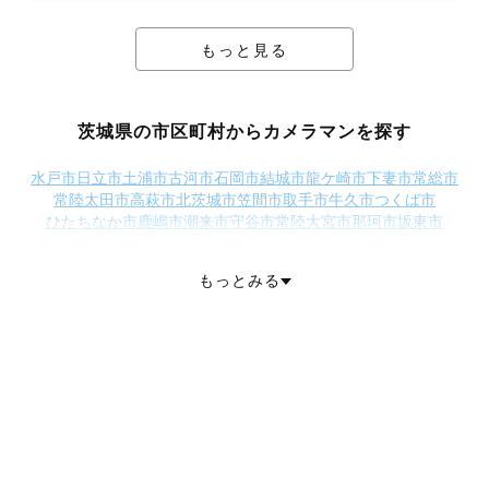
もっと見る
茨城県の市区町村からカメラマンを探す
水戸市
日立市
土浦市
古河市
石岡市
結城市
龍ケ崎市
下妻市
常総市
常陸太田市
高萩市
北茨城市
笠間市
取手市
牛久市
つくば市
ひたちなか市
鹿嶋市
潮来市
守谷市
常陸大宮市
那珂市
坂東市
稲敷市
かすみがうら市
桜川市
神栖市
行方市
鉾田市
つくばみらい市
小美玉市
東茨城郡茨城町
東茨城郡大洗町
もっとみる
東茨城郡城里町
那珂郡東海村
久慈郡大子町
稲敷郡美浦村
稲敷郡阿見町
稲敷郡河内町
結城郡八千代町
猿島郡五霞町
猿島郡境町
北相馬郡利根町