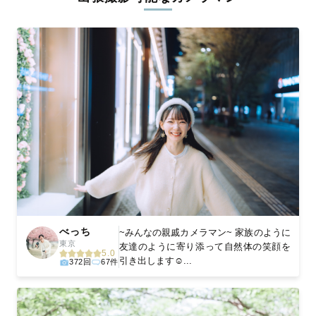
ィを身につけたプロのカメラマンが全国47都道府県に在籍してい
ます。創業10年のノウハウを活かし、思い出に残る素敵な撮影体
験をお届けします。
丁寧なレタッチで思い出を美しく仕上げます
撮影後は、独自の編集技術で写真の明るさや色合いを丁寧に調
整。自然な雰囲気を残しつつも、おしゃれで洗練された仕上がり
に。きっと「こんな写真を撮ってほしかった！」と思える一枚に
出会えます。まずは、ラブグラフの
撮影事例
をご覧ください。
べっち
~みんなの親戚カメラマン~ 家族のように
東京
友達のように寄り添って自然体の笑顔を
5.0
引き出します☺️...
372回
67件