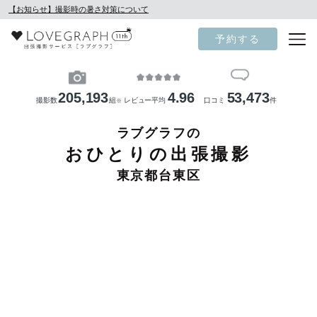
【お知らせ】撮影時の暑さ対策について
予約する
205,193
4.96
53,473
撮影数
組
レビュー平均
口コミ
件
※
ラブグラフの
おひとりの出張撮影
東京都台東区