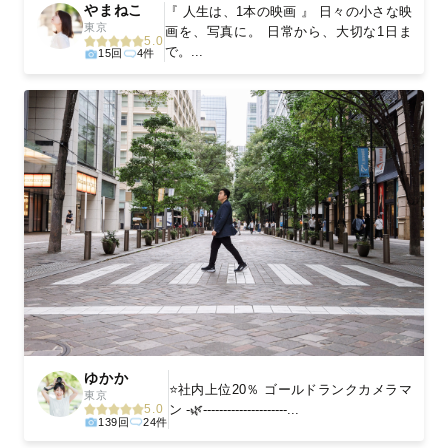
やまねこ
『 人生は、1本の映画 』 日々の小さな映
東京
画を、写真に。 日常から、大切な1日ま
5.0
で。...
15回
4件
ゆかか
⭐️社内上位20％ ゴールドランクカメラマ
東京
ン -🌿---------------------...
5.0
139回
24件