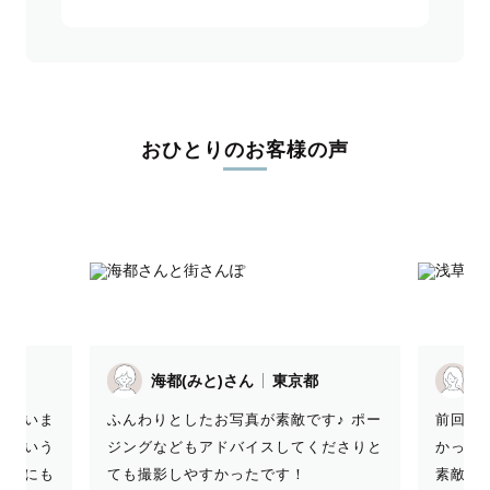
おひとりのお客様の声
海都(みと)さん
東京都
ふんわりとしたお写真が素敵です♪ ポー
ございま
前回に
ジングなどもアドバイスしてくださりと
っという
かった
ても撮影しやすかったです！
い私にも
素敵で