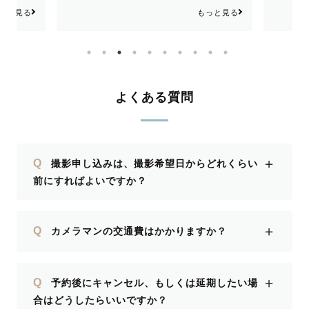
、安心し
もっと見る
っと見る
。 初対
く、自然
ョン力に
真の仕上
激してい
よくある質問
もとても
願いした
＋
Q
撮影申し込みは、撮影希望日からどれくらい
前にすればよいですか？
＋
Q
カメラマンの交通費はかかりますか？
＋
Q
予約後にキャンセル、もしくは延期したい場
合はどうしたらいいですか？