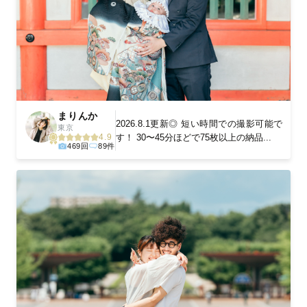
まりんか
2026.8.1更新◎ 短い時間での撮影可能で
東京
す！ 30〜45分ほどで75枚以上の納品...
4.9
469回
89件