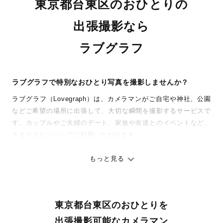
東京都台東区のおひとりの
出張撮影なら
ラブグラフ
ラブグラフで特別なおひとり写真を撮影しませんか？
ラブグラフ（Lovegraph）は、カメラマンがご自宅や神社、公園
などご希望の場所に出張して、大切な瞬間を撮影するサービスで
す。カップルやご夫婦のデート、家族や友達とのイベントなど、
さまざまなシーンでご利用いただけます。
七五三やお宮参りといったお子さまの記念行事も、自然な表情や
ありのままの空気感を大切に、何十年経っても見返したくなるよ
もっと見る
うな写真に仕上げます。
全国一律の安心料金でプロ品質をお届け
東京都台東区のおひとりを
料金は全国どこでも一律。わかりやすく安心の価格設定です。オ
リジナルの研修と厳正な審査に合格し、撮影技術やホスピタリテ
出張撮影可能なカメラマン