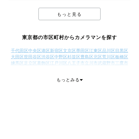
もっと見る
東京都の市区町村からカメラマンを探す
千代田区
中央区
港区
新宿区
文京区
墨田区
江東区
品川区
目黒区
大田区
世田谷区
渋谷区
中野区
杉並区
豊島区
北区
荒川区
板橋区
練馬区
足立区
葛飾区
江戸川区
八王子市
立川市
武蔵野市
三鷹市
青梅市
府中市
昭島市
調布市
町田市
小金井市
小平市
日野市
東村山市
国分寺市
国立市
福生市
狛江市
東大和市
清瀬市
もっとみる
東久留米市
武蔵村山市
多摩市
稲城市
羽村市
あきる野市
西東京市
西多摩郡瑞穂町
西多摩郡日の出町
西多摩郡檜原村
西多摩郡奥多摩町
大島町
利島村
新島村
神津島村
三宅島三宅村
御蔵島村
八丈島八丈町
青ヶ島村
小笠原村