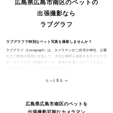
広島県広島市南区のペットの
出張撮影なら
ラブグラフ
ラブグラフで特別なペット写真を撮影しませんか？
ラブグラフ（Lovegraph）は、カメラマンがご自宅や神社、公園
などご希望の場所に出張して、大切な瞬間を撮影するサービスで
す。カップルやご夫婦のデート、家族や友達とのイベントなど、
さまざまなシーンでご利用いただけます。
七五三やお宮参りといったお子さまの記念行事も、自然な表情や
ありのままの空気感を大切に、何十年経っても見返したくなるよ
もっと見る
うな写真に仕上げます。
全国一律の安心料金でプロ品質をお届け
広島県広島市南区のペットを
料金は全国どこでも一律。わかりやすく安心の価格設定です。オ
リジナルの研修と厳正な審査に合格し、撮影技術やホスピタリテ
出張撮影可能なカメラマン