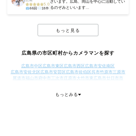
広島
ざいます。広島、岡山を中心に活動してい
5.0
るのぞみといいます...
66回
18件
もっと見る
広島県の市区町村からカメラマンを探す
広島市中区
広島市東区
広島市西区
広島市安佐南区
広島市安佐北区
広島市安芸区
広島市佐伯区
呉市
竹原市
三原市
尾道市
福山市
府中市
三次市
庄原市
大竹市
東広島市
廿日市市
安芸高田市
江田島市
安芸郡府中町
安芸郡海田町
安芸郡熊野町
安芸郡坂町
山県郡安芸太田町
山県郡北広島町
豊田郡大崎上島町
もっとみる
世羅郡世羅町
神石郡神石高原町