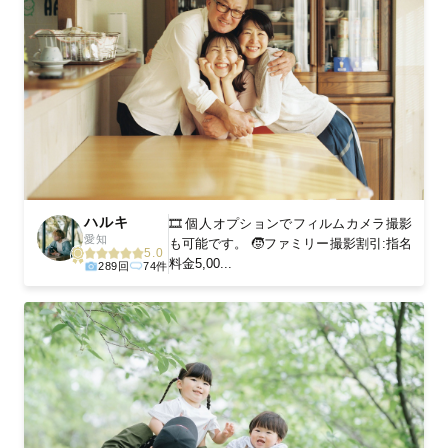
ハルキ
🎞️ 個人オプションでフィルムカメラ撮影
愛知
も可能です。 🧒ファミリー撮影割引:指名
5.0
料金5,00...
289回
74件