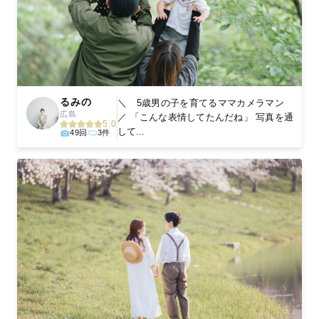
るみの
＼ 5歳男の子を育てるママカメラマン
広島
／ 「こんな表情してたんだね」 写真を通
5.0
して...
49回
3件