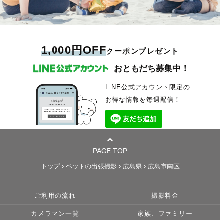
1,000円OFF
クーポンプレゼント
おともだち募集中！
LINE公式アカウント限定の
お得な情報を毎週配信！
PAGE TOP
トップ
›
ペットの出張撮影
›
広島県
›
広島市南区
ご利用の流れ
撮影料金
カメラマン一覧
家族、ファミリー