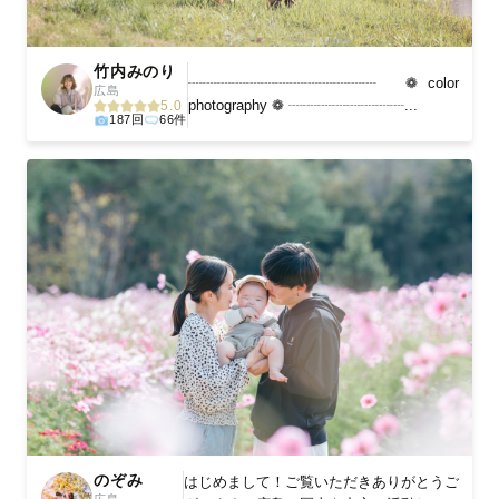
竹内みのり
┈┈┈┈┈┈┈┈┈┈┈┈┈ ❁ color
広島
photography ❁ ┈┈┈┈┈┈┈┈...
5.0
187回
66件
のぞみ
はじめまして！ご覧いただきありがとうご