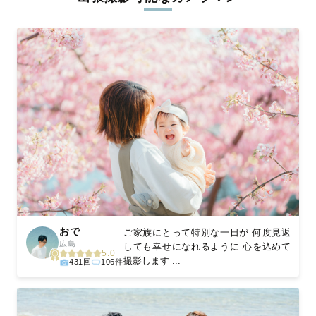
ィを身につけたプロのカメラマンが全国47都道府県に在籍してい
ます。創業10年のノウハウを活かし、思い出に残る素敵な撮影体
験をお届けします。
丁寧なレタッチで思い出を美しく仕上げます
撮影後は、独自の編集技術で写真の明るさや色合いを丁寧に調
整。自然な雰囲気を残しつつも、おしゃれで洗練された仕上がり
に。きっと「こんな写真を撮ってほしかった！」と思える一枚に
出会えます。まずは、ラブグラフの
撮影事例
をご覧ください。
おで
ご家族にとって特別な一日が 何度見返
広島
しても幸せになれるように 心を込めて
5.0
撮影します ...
431回
106件