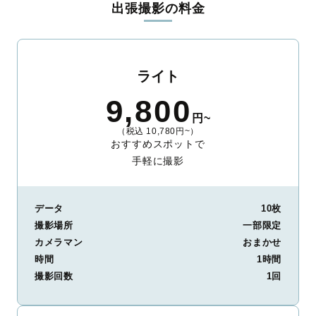
出張撮影の料金
ィを身につけたプロのカメラマンが全国47都道府県に在籍してい
ます。創業10年のノウハウを活かし、思い出に残る素敵な撮影体
験をお届けします。
丁寧なレタッチで思い出を美しく仕上げます
ライト
撮影後は、独自の編集技術で写真の明るさや色合いを丁寧に調
9,800
整。自然な雰囲気を残しつつも、おしゃれで洗練された仕上がり
円~
に。きっと「こんな写真を撮ってほしかった！」と思える一枚に
（税込 10,780円~）
出会えます。まずは、ラブグラフの
撮影事例
をご覧ください。
おすすめスポットで
手軽に撮影
データ
10枚
撮影場所
一部限定
カメラマン
おまかせ
時間
1時間
撮影回数
1回