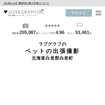
【お知らせ】撮影時の暑さ対策について
予約する
205,087
4.96
53,461
撮影数
組
レビュー平均
口コミ
件
※
ラブグラフの
ペットの出張撮影
北海道白老郡白老町