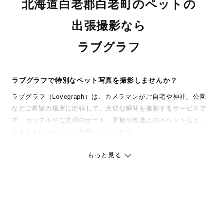
北海道白老郡白老町のペットの
出張撮影なら
ラブグラフ
ラブグラフで特別なペット写真を撮影しませんか？
ラブグラフ（Lovegraph）は、カメラマンがご自宅や神社、公園
などご希望の場所に出張して、大切な瞬間を撮影するサービスで
す。カップルやご夫婦のデート、家族や友達とのイベントなど、
さまざまなシーンでご利用いただけます。
七五三やお宮参りといったお子さまの記念行事も、自然な表情や
ありのままの空気感を大切に、何十年経っても見返したくなるよ
もっと見る
うな写真に仕上げます。
全国一律の安心料金でプロ品質をお届け
料金は全国どこでも一律。わかりやすく安心の価格設定です。オ
リジナルの研修と厳正な審査に合格し、撮影技術やホスピタリテ