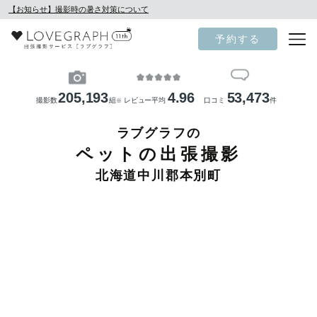
【お知らせ】撮影時の暑さ対策について
予約する
205,193
4.96
53,473
撮影数
組
レビュー平均
口コミ
件
※
ラブグラフの
ペットの出張撮影
北海道中川郡本別町