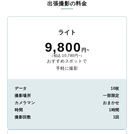
出張撮影の料金
ィを身につけたプロのカメラマンが全国47都道府県に在籍してい
ます。創業10年のノウハウを活かし、思い出に残る素敵な撮影体
験をお届けします。
丁寧なレタッチで思い出を美しく仕上げます
ライト
撮影後は、独自の編集技術で写真の明るさや色合いを丁寧に調
9,800
整。自然な雰囲気を残しつつも、おしゃれで洗練された仕上がり
円~
に。きっと「こんな写真を撮ってほしかった！」と思える一枚に
（税込 10,780円~）
出会えます。まずは、ラブグラフの
撮影事例
をご覧ください。
おすすめスポットで
手軽に撮影
データ
10枚
撮影場所
一部限定
カメラマン
おまかせ
時間
1時間
撮影回数
1回