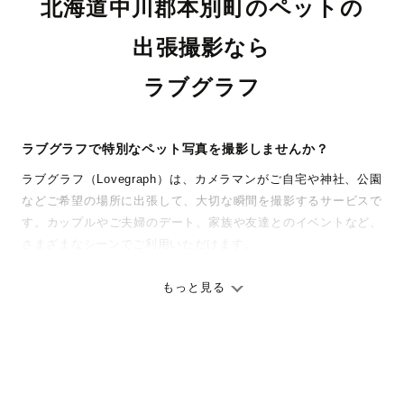
北海道中川郡本別町のペットの
出張撮影なら
ラブグラフ
ラブグラフで特別なペット写真を撮影しませんか？
ラブグラフ（Lovegraph）は、カメラマンがご自宅や神社、公園
などご希望の場所に出張して、大切な瞬間を撮影するサービスで
す。カップルやご夫婦のデート、家族や友達とのイベントなど、
さまざまなシーンでご利用いただけます。
七五三やお宮参りといったお子さまの記念行事も、自然な表情や
ありのままの空気感を大切に、何十年経っても見返したくなるよ
もっと見る
うな写真に仕上げます。
全国一律の安心料金でプロ品質をお届け
料金は全国どこでも一律。わかりやすく安心の価格設定です。オ
リジナルの研修と厳正な審査に合格し、撮影技術やホスピタリテ