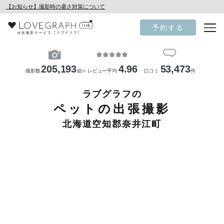
【お知らせ】撮影時の暑さ対策について
予約する
205,193
4.96
53,473
撮影数
組
レビュー平均
口コミ
件
※
ラブグラフの
ペットの出張撮影
北海道空知郡奈井江町