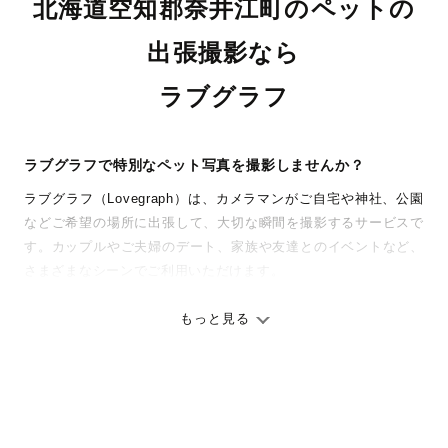
北海道空知郡奈井江町のペットの
出張撮影なら
ラブグラフ
ラブグラフで特別なペット写真を撮影しませんか？
ラブグラフ（Lovegraph）は、カメラマンがご自宅や神社、公園
などご希望の場所に出張して、大切な瞬間を撮影するサービスで
す。カップルやご夫婦のデート、家族や友達とのイベントなど、
さまざまなシーンでご利用いただけます。
七五三やお宮参りといったお子さまの記念行事も、自然な表情や
ありのままの空気感を大切に、何十年経っても見返したくなるよ
もっと見る
うな写真に仕上げます。
全国一律の安心料金でプロ品質をお届け
料金は全国どこでも一律。わかりやすく安心の価格設定です。オ
リジナルの研修と厳正な審査に合格し、撮影技術やホスピタリテ