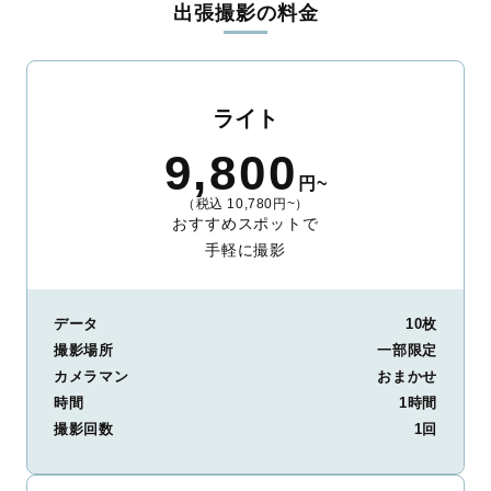
出張撮影の料金
ィを身につけたプロのカメラマンが全国47都道府県に在籍してい
ます。創業10年のノウハウを活かし、思い出に残る素敵な撮影体
験をお届けします。
丁寧なレタッチで思い出を美しく仕上げます
ライト
撮影後は、独自の編集技術で写真の明るさや色合いを丁寧に調
9,800
整。自然な雰囲気を残しつつも、おしゃれで洗練された仕上がり
円~
に。きっと「こんな写真を撮ってほしかった！」と思える一枚に
（税込 10,780円~）
出会えます。まずは、ラブグラフの
撮影事例
をご覧ください。
おすすめスポットで
手軽に撮影
データ
10枚
撮影場所
一部限定
カメラマン
おまかせ
時間
1時間
撮影回数
1回