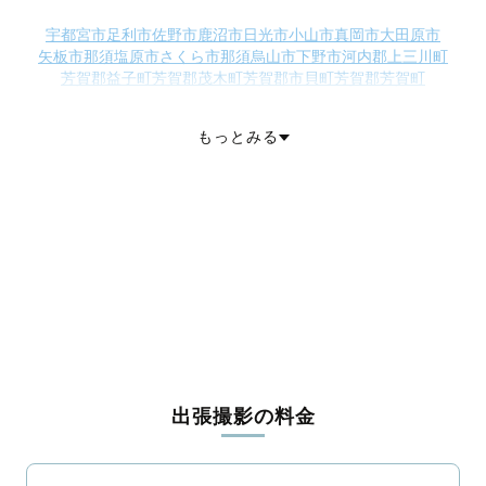
宇都宮市
足利市
佐野市
鹿沼市
日光市
小山市
真岡市
大田原市
矢板市
那須塩原市
さくら市
那須烏山市
下野市
河内郡上三川町
芳賀郡益子町
芳賀郡茂木町
芳賀郡市貝町
芳賀郡芳賀町
下都賀郡壬生町
下都賀郡野木町
塩谷郡塩谷町
塩谷郡高根沢町
那須郡那須町
那須郡那珂川町
もっとみる
出張撮影の料金