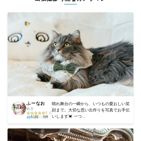
ィを身につけたプロのカメラマンが全国47都道府県に在籍してい
ます。創業10年のノウハウを活かし、思い出に残る素敵な撮影体
験をお届けします。
丁寧なレタッチで思い出を美しく仕上げます
撮影後は、独自の編集技術で写真の明るさや色合いを丁寧に調
整。自然な雰囲気を残しつつも、おしゃれで洗練された仕上がり
に。きっと「こんな写真を撮ってほしかった！」と思える一枚に
出会えます。まずは、ラブグラフの
撮影事例
をご覧ください。
ふーなお
晴れ舞台の一瞬から、いつもの愛おしい笑
栃木
顔まで。大切な思い出作りを写真でお手伝
5.0
いします💓 一つ...
51回
5件