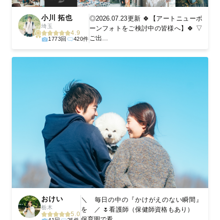
小川 拓也
◎2026.07.23更新 🍀【アートニューボ
埼玉
ーンフォトをご検討中の皆様へ】🍀 ▽
4.9
ご出...
1773回
420件
おけい
＼ 毎日の中の『かけがえのない瞬間』
栃木
を ／ 🌷看護師（保健師資格もあり）
5.0
保育園で看...