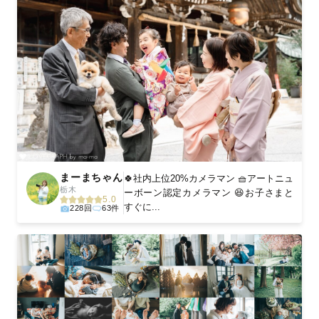
まーまちゃん
🍀社内上位20%カメラマン 🧺アートニュ
栃木
ーボーン認定カメラマン‬‬‬ 😆お子さまと
5.0
すぐに...
228回
63件