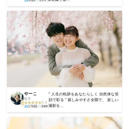
41回
25件
やーこ
" 人生の軌跡をあなたらしく 自然体な笑
栃木
顔で彩る ” 親しみやすさ全開で、 楽しい
5.0
撮影を...
179回
39件