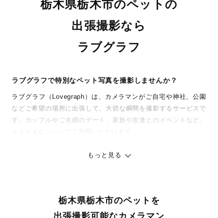
栃木県栃木市のペットの
出張撮影なら
ラブグラフ
ラブグラフで特別なペット写真を撮影しませんか？
ラブグラフ（Lovegraph）は、カメラマンがご自宅や神社、公園
などご希望の場所に出張して、大切な瞬間を撮影するサービスで
す。カップルやご夫婦のデート、家族や友達とのイベントなど、
さまざまなシーンでご利用いただけます。
七五三やお宮参りといったお子さまの記念行事も、自然な表情や
ありのままの空気感を大切に、何十年経っても見返したくなるよ
もっと見る
うな写真に仕上げます。
全国一律の安心料金でプロ品質をお届け
栃木県栃木市のペットを
料金は全国どこでも一律。わかりやすく安心の価格設定です。オ
リジナルの研修と厳正な審査に合格し、撮影技術やホスピタリテ
出張撮影可能なカメラマン