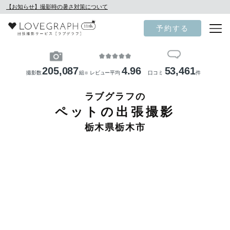
【お知らせ】撮影時の暑さ対策について
予約する
205,087
4.96
53,461
撮影数
組
レビュー平均
口コミ
件
※
ラブグラフの
ペットの出張撮影
栃木県栃木市