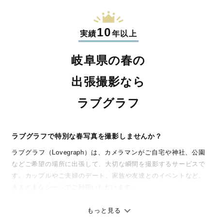
10
実績
年以上
岐阜県の春の
出張撮影なら
ラブグラフ
ラブグラフで特別な春写真を撮影しませんか？
ラブグラフ（Lovegraph）は、カメラマンがご自宅や神社、公園
などご希望の場所に出張して、大切な瞬間を撮影するサービスで
す。カップルやご夫婦のデート、家族や友達とのイベントなど、
さまざまなシーンでご利用いただけます。
七五三やお宮参りといったお子さまの記念行事も、自然な表情や
ありのままの空気感を大切に、何十年経っても見返したくなるよ
もっと見る