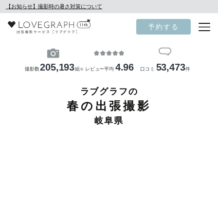
【お知らせ】撮影時の暑さ対策について
予約する
205,193
4.96
53,473
撮影数
組
レビュー平均
口コミ
件
※
ラブグラフの
春の出張撮影
岐阜県