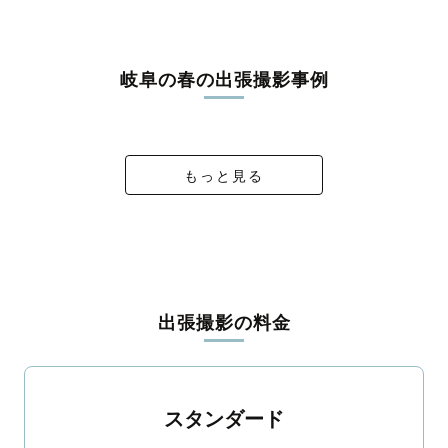
うな写真に仕上げます。
全国一律の安心料金でプロ品質をお届け
岐阜の春の出張撮影事例
料金は全国どこでも一律。わかりやすく安心の価格設定です。オ
リジナルの研修と厳正な審査に合格し、撮影技術やホスピタリテ
1st Birthday Photos
ryosuke × hazuki
入籍記念🌿💍
K ＋ M
ィを身につけたプロのカメラマンが全国47都道府県に在籍してい
ます。創業10年のノウハウを活かし、思い出に残る素敵な撮影体
験をお届けします。
もっと見る
丁寧なレタッチで思い出を美しく仕上げます
撮影後は、独自の編集技術で写真の明るさや色合いを丁寧に調
整。自然な雰囲気を残しつつも、おしゃれで洗練された仕上がり
に。きっと「こんな写真を撮ってほしかった！」と思える一枚に
出会えます。まずは、ラブグラフの
撮影事例
をご覧ください。
出張撮影の料金
スタンダード