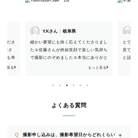
Y.Kさん
岐阜県
てくださ
細かい要望にも快く応えてくださりまし
とても
てくださ
た☺︎佐藤さんが終始笑顔で楽しい気持ち
見てみ
見ても幸
で撮影にのぞめました☺︎本当にありがと
と話し
是非お願
うございました😊
た！
っと見る
もっと見る
は本当に
よくある質問
＋
Q
撮影申し込みは、撮影希望日からどれくらい