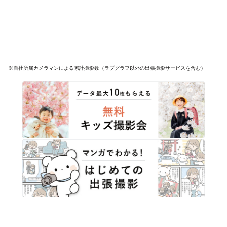
※自社所属カメラマンによる累計撮影数（ラブグラフ以外の出張撮影サービスを含む）