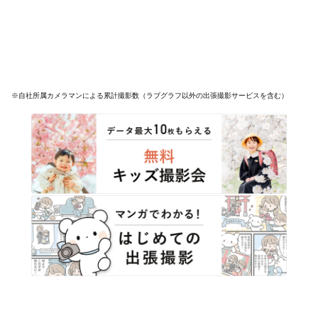
※自社所属カメラマンによる累計撮影数（ラブグラフ以外の出張撮影サービスを含む）