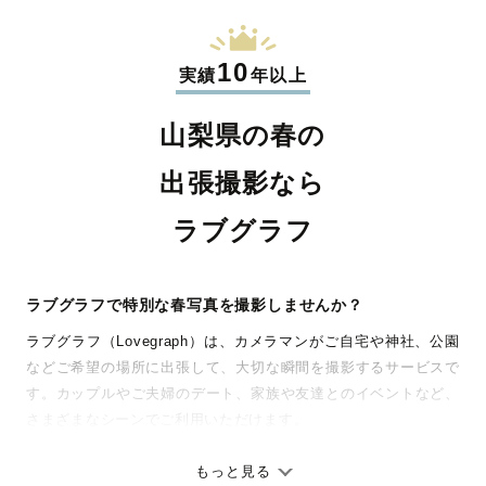
10
実績
年以上
山梨県の春の
出張撮影なら
ラブグラフ
ラブグラフで特別な春写真を撮影しませんか？
ラブグラフ（Lovegraph）は、カメラマンがご自宅や神社、公園
などご希望の場所に出張して、大切な瞬間を撮影するサービスで
す。カップルやご夫婦のデート、家族や友達とのイベントなど、
さまざまなシーンでご利用いただけます。
七五三やお宮参りといったお子さまの記念行事も、自然な表情や
ありのままの空気感を大切に、何十年経っても見返したくなるよ
もっと見る