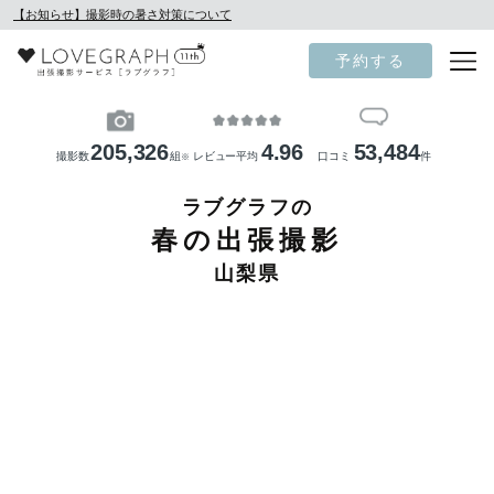
【お知らせ】撮影時の暑さ対策について
予約する
205,326
4.96
53,484
撮影数
組
レビュー平均
口コミ
件
※
ラブグラフの
春の出張撮影
山梨県