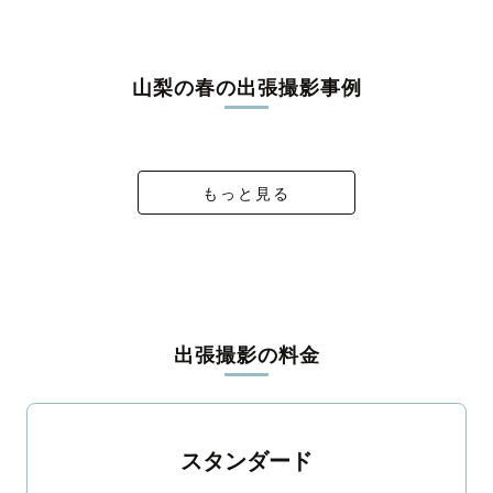
うな写真に仕上げます。
全国一律の安心料金でプロ品質をお届け
山梨の春の出張撮影事例
料金は全国どこでも一律。わかりやすく安心の価格設定です。オ
リジナルの研修と厳正な審査に合格し、撮影技術やホスピタリテ
K × Y Wedding
family photo
pococha
m様
ィを身につけたプロのカメラマンが全国47都道府県に在籍してい
ます。創業10年のノウハウを活かし、思い出に残る素敵な撮影体
験をお届けします。
もっと見る
丁寧なレタッチで思い出を美しく仕上げます
撮影後は、独自の編集技術で写真の明るさや色合いを丁寧に調
整。自然な雰囲気を残しつつも、おしゃれで洗練された仕上がり
に。きっと「こんな写真を撮ってほしかった！」と思える一枚に
出会えます。まずは、ラブグラフの
撮影事例
をご覧ください。
出張撮影の料金
スタンダード