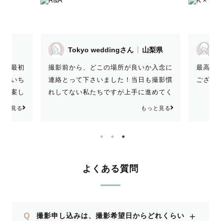
Tokyo weddingさん
山梨県
なく最初
撮影前から、どこの場所が良いか入念に
最高です
、おいち
連絡とって下さいました！当日も撮影慣
ございま
を提案し
れしてない私たちですが上手に進めてく
来まし
れて楽しかったです！出来上がった写真
っと見る
もっと見る
たちの希
はほんとうに素敵でした！こちらが希望
にものっ
する編集をしてくださってありがとうご
ば撮影を
ざいました^ ^
ちゃんさ
よくある質問
＋
Q
撮影申し込みは、撮影希望日からどれくらい