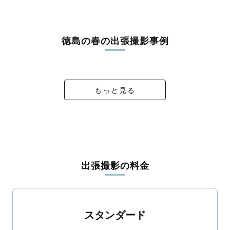
うな写真に仕上げます。
全国一律の安心料金でプロ品質をお届け
徳島の春の出張撮影事例
料金は全国どこでも一律。わかりやすく安心の価格設定です。オ
リジナルの研修と厳正な審査に合格し、撮影技術やホスピタリテ
Naoto × Ayumi 卒業式
Aito♡７５３
だいすき
大学卒業
ィを身につけたプロのカメラマンが全国47都道府県に在籍してい
ます。創業10年のノウハウを活かし、思い出に残る素敵な撮影体
験をお届けします。
もっと見る
丁寧なレタッチで思い出を美しく仕上げます
撮影後は、独自の編集技術で写真の明るさや色合いを丁寧に調
整。自然な雰囲気を残しつつも、おしゃれで洗練された仕上がり
に。きっと「こんな写真を撮ってほしかった！」と思える一枚に
出会えます。まずは、ラブグラフの
撮影事例
をご覧ください。
出張撮影の料金
スタンダード