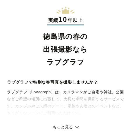
10
実績
年以上
徳島県の春の
出張撮影なら
ラブグラフ
ラブグラフで特別な春写真を撮影しませんか？
ラブグラフ（Lovegraph）は、カメラマンがご自宅や神社、公園
などご希望の場所に出張して、大切な瞬間を撮影するサービスで
す。カップルやご夫婦のデート、家族や友達とのイベントなど、
さまざまなシーンでご利用いただけます。
七五三やお宮参りといったお子さまの記念行事も、自然な表情や
ありのままの空気感を大切に、何十年経っても見返したくなるよ
もっと見る