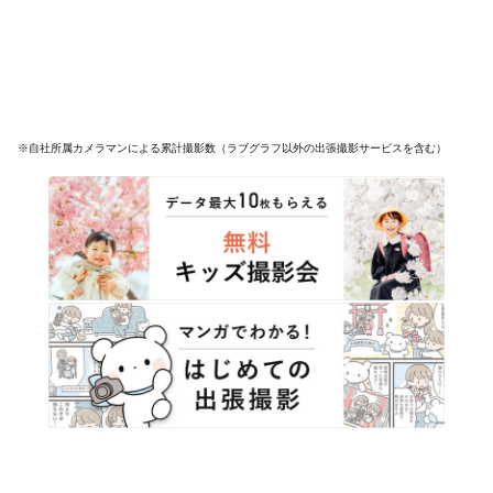
※自社所属カメラマンによる累計撮影数（ラブグラフ以外の出張撮影サービスを含む）