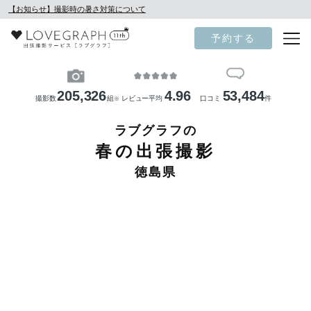
【お知らせ】撮影時の暑さ対策について
予約する
205,326
4.96
53,484
撮影数
組
レビュー平均
口コミ
件
※
ラブグラフの
春の出張撮影
徳島県