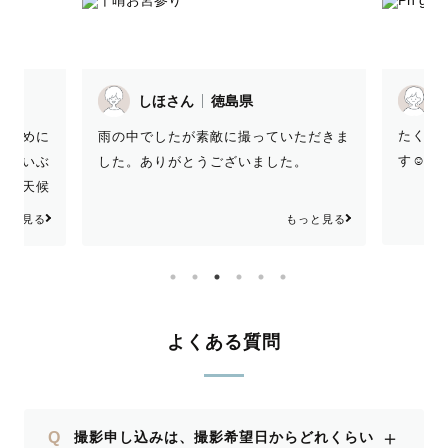
T
しほさん
徳島県
たくさ
ず早めに
雨の中でしたが素敵に撮っていただきま
す☺️✨
をだいぶ
した。ありがとうございました。
いう天候
ろうと一
っと見る
もっと見る
きました
しっかり
会があれ
にありが
になりま
よくある質問
晴らしい
クの出来
＋
Q
撮影申し込みは、撮影希望日からどれくらい