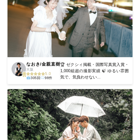
なおき/金親直樹
🏆 ゼクシィ掲載・国際写真賞入賞・
大阪
1,000組超の撮影実績 🍃 ゆるい雰囲
5.0
気で、気負わせない...
305回
98件