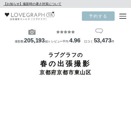
【お知らせ】撮影時の暑さ対策について
予約する
205,193
4.96
53,473
撮影数
組
レビュー平均
口コミ
件
※
ラブグラフの
春の出張撮影
京都府京都市東山区