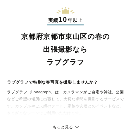
10
実績
年以上
京都府京都市東山区の春の
出張撮影なら
ラブグラフ
ラブグラフで特別な春写真を撮影しませんか？
ラブグラフ（Lovegraph）は、カメラマンがご自宅や神社、公園
などご希望の場所に出張して、大切な瞬間を撮影するサービスで
す。カップルやご夫婦のデート、家族や友達とのイベントなど、
さまざまなシーンでご利用いただけます。
七五三やお宮参りといったお子さまの記念行事も、自然な表情や
ありのままの空気感を大切に、何十年経っても見返したくなるよ
もっと見る