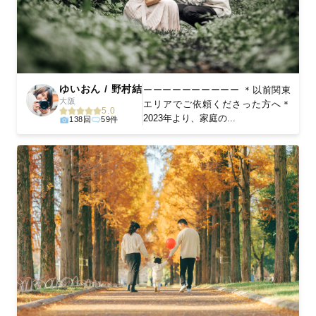
ゆいおん / 野村結
ーーーーーーーーーー ＊以前関東
大阪
エリアでご依頼くださった方へ＊
5.0
2023年より、家庭の...
138回
59件