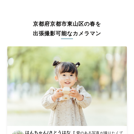
うな写真に仕上げます。
全国一律の安心料金でプロ品質をお届け
京都府京都市東山区の春を
料金は全国どこでも一律。わかりやすく安心の価格設定です。オ
リジナルの研修と厳正な審査に合格し、撮影技術やホスピタリテ
出張撮影可能なカメラマン
ィを身につけたプロのカメラマンが全国47都道府県に在籍してい
ます。創業10年のノウハウを活かし、思い出に残る素敵な撮影体
験をお届けします。
丁寧なレタッチで思い出を美しく仕上げます
撮影後は、独自の編集技術で写真の明るさや色合いを丁寧に調
整。自然な雰囲気を残しつつも、おしゃれで洗練された仕上がり
に。きっと「こんな写真を撮ってほしかった！」と思える一枚に
出会えます。まずは、ラブグラフの
撮影事例
をご覧ください。
はんちゃん/さとうはな
【 愛のある写真が撮りたくて