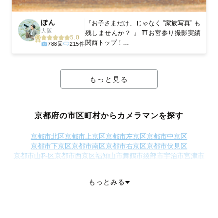
ぽん
『お子さまだけ、じゃなく ”家族写真” も
大阪
残しませんか？ 』 ⛩お宮参り撮影実績
5.0
関西トップ！...
788回
215件
もっと見る
京都府の市区町村からカメラマンを探す
京都市北区
京都市上京区
京都市左京区
京都市中京区
京都市下京区
京都市南区
京都市右京区
京都市伏見区
京都市山科区
京都市西京区
福知山市
舞鶴市
綾部市
宇治市
宮津市
亀岡市
城陽市
向日市
長岡京市
八幡市
京田辺市
京丹後市
南丹市
木津川市
乙訓郡大山崎町
久世郡久御山町
綴喜郡井手町
もっとみる
綴喜郡宇治田原町
相楽郡笠置町
相楽郡和束町
相楽郡精華町
相楽郡南山城村
船井郡京丹波町
与謝郡伊根町
与謝郡与謝野町