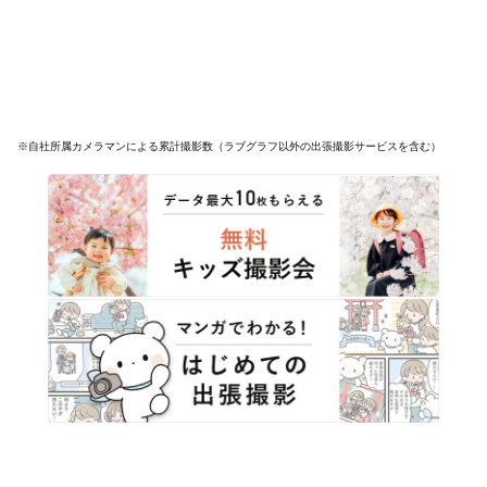
※自社所属カメラマンによる累計撮影数（ラブグラフ以外の出張撮影サービスを含む）