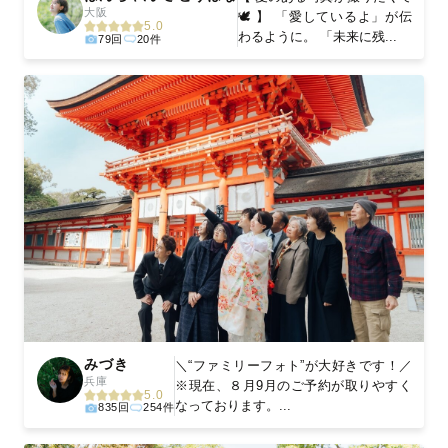
大阪
🕊 】 「愛しているよ」が伝
5.0
わるように。 「未来に残...
79回
20件
みづき
＼“ファミリーフォト”が大好きです！／
兵庫
※現在、８月9月のご予約が取りやすく
5.0
なっております。...
835回
254件