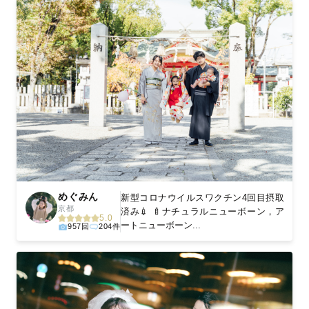
めぐみん
新型コロナウイルスワクチン4回目摂取
京都
済み💉 🍼ナチュラルニューボーン，ア
5.0
ートニューボーン...
957回
204件