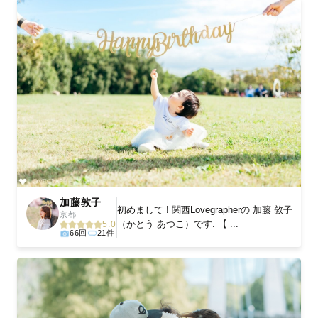
加藤敦子
初めまして ! 関西Lovegrapherの 加藤 敦子
京都
（かとう あつこ）です. 【 ...
5.0
66回
21件