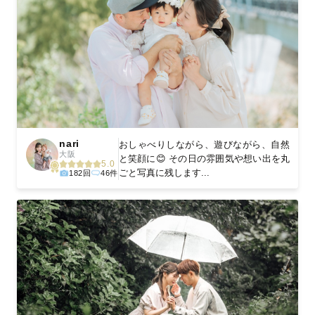
nari
おしゃべりしながら、遊びながら、自然
大阪
と笑顔に😊 その日の雰囲気や想い出を丸
5.0
ごと写真に残します...
182回
46件