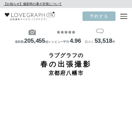
【お知らせ】撮影時の暑さ対策について
予約する
205,455
4.96
53,518
撮影数
組
レビュー平均
口コミ
件
※
ラブグラフの
春の出張撮影
京都府八幡市