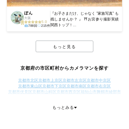
ぽん
『お子さまだけ、じゃなく ”家族写真” も
大阪
残しませんか？ 』 ⛩お宮参り撮影実績
5.0
関西トップ！...
788回
215件
もっと見る
京都府の市区町村からカメラマンを探す
京都市北区
京都市上京区
京都市左京区
京都市中京区
京都市東山区
京都市下京区
京都市南区
京都市右京区
京都市伏見区
京都市山科区
京都市西京区
福知山市
舞鶴市
綾部市
宇治市
宮津市
亀岡市
城陽市
向日市
長岡京市
京田辺市
京丹後市
南丹市
木津川市
乙訓郡大山崎町
久世郡久御山町
綴喜郡井手町
もっとみる
綴喜郡宇治田原町
相楽郡笠置町
相楽郡和束町
相楽郡精華町
相楽郡南山城村
船井郡京丹波町
与謝郡伊根町
与謝郡与謝野町