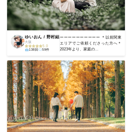
ゆいおん / 野村結
ーーーーーーーーーー ＊以前関東
大阪
エリアでご依頼くださった方へ＊
5.0
2023年より、家庭の...
138回
59件