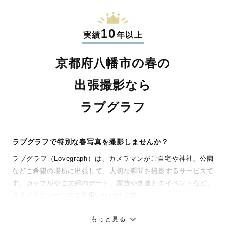
10
実績
年以上
京都府八幡市の春の
出張撮影なら
ラブグラフ
ラブグラフで特別な春写真を撮影しませんか？
ラブグラフ（Lovegraph）は、カメラマンがご自宅や神社、公園
などご希望の場所に出張して、大切な瞬間を撮影するサービスで
す。カップルやご夫婦のデート、家族や友達とのイベントなど、
さまざまなシーンでご利用いただけます。
七五三やお宮参りといったお子さまの記念行事も、自然な表情や
ありのままの空気感を大切に、何十年経っても見返したくなるよ
もっと見る