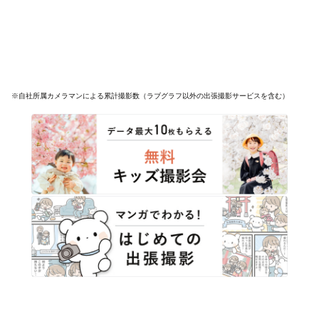
※自社所属カメラマンによる累計撮影数（ラブグラフ以外の出張撮影サービスを含む）