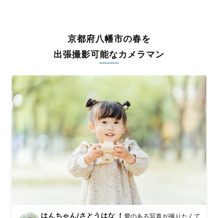
うな写真に仕上げます。
全国一律の安心料金でプロ品質をお届け
京都府八幡市の春を
料金は全国どこでも一律。わかりやすく安心の価格設定です。オ
リジナルの研修と厳正な審査に合格し、撮影技術やホスピタリテ
出張撮影可能なカメラマン
ィを身につけたプロのカメラマンが全国47都道府県に在籍してい
ます。創業10年のノウハウを活かし、思い出に残る素敵な撮影体
験をお届けします。
丁寧なレタッチで思い出を美しく仕上げます
撮影後は、独自の編集技術で写真の明るさや色合いを丁寧に調
整。自然な雰囲気を残しつつも、おしゃれで洗練された仕上がり
に。きっと「こんな写真を撮ってほしかった！」と思える一枚に
出会えます。まずは、ラブグラフの
撮影事例
をご覧ください。
はんちゃん/さとうはな
【 愛のある写真が撮りたくて