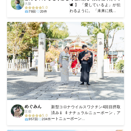
大阪
🕊 】 「愛しているよ」が伝
5.0
わるように。 「未来に残...
79回
20件
めぐみん
新型コロナウイルスワクチン4回目摂取
京都
済み💉 🍼ナチュラルニューボーン，ア
5.0
ートニューボーン...
957回
204件