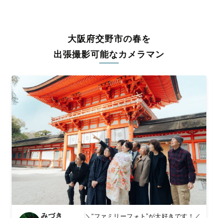
うな写真に仕上げます。
全国一律の安心料金でプロ品質をお届け
大阪府交野市の春を
料金は全国どこでも一律。わかりやすく安心の価格設定です。オ
リジナルの研修と厳正な審査に合格し、撮影技術やホスピタリテ
出張撮影可能なカメラマン
ィを身につけたプロのカメラマンが全国47都道府県に在籍してい
ます。創業10年のノウハウを活かし、思い出に残る素敵な撮影体
験をお届けします。
丁寧なレタッチで思い出を美しく仕上げます
撮影後は、独自の編集技術で写真の明るさや色合いを丁寧に調
整。自然な雰囲気を残しつつも、おしゃれで洗練された仕上がり
に。きっと「こんな写真を撮ってほしかった！」と思える一枚に
出会えます。まずは、ラブグラフの
撮影事例
をご覧ください。
みづき
＼“ファミリーフォト”が大好きです！／