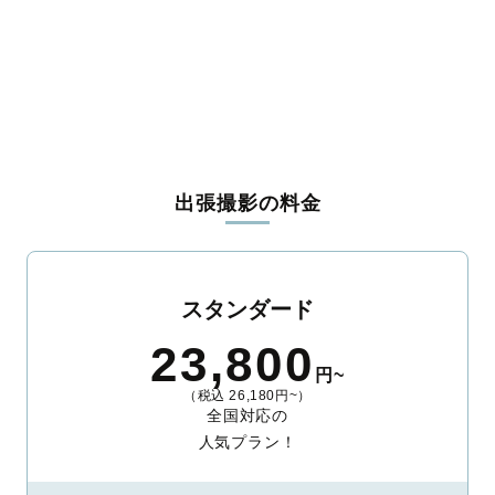
箕面市
柏原市
羽曳野市
門真市
摂津市
高石市
藤井寺市
東大阪市
泉南市
四條畷市
大阪狭山市
阪南市
三島郡島本町
豊能郡豊能町
豊能郡能勢町
泉北郡忠岡町
泉南郡熊取町
泉南郡田尻町
泉南郡岬町
南河内郡太子町
南河内郡河南町
南河内郡千早赤阪村
出張撮影の料金
スタンダード
23,800
円~
（税込 26,180円~）
全国対応の
人気プラン！