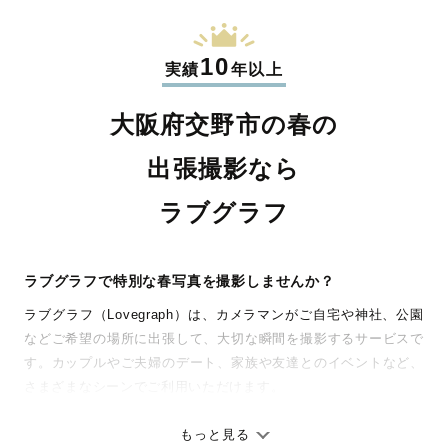
10
実績
年以上
大阪府交野市の春の
出張撮影なら
ラブグラフ
ラブグラフで特別な春写真を撮影しませんか？
ラブグラフ（Lovegraph）は、カメラマンがご自宅や神社、公園
などご希望の場所に出張して、大切な瞬間を撮影するサービスで
す。カップルやご夫婦のデート、家族や友達とのイベントなど、
さまざまなシーンでご利用いただけます。
七五三やお宮参りといったお子さまの記念行事も、自然な表情や
ありのままの空気感を大切に、何十年経っても見返したくなるよ
もっと見る