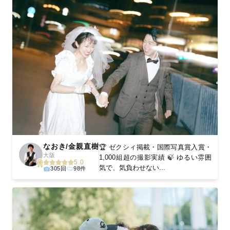
なおき/金親直樹
🏆 ゼクシィ掲載・国際写真賞入賞・
大阪
1,000組超の撮影実績 🍃 ゆるい雰囲
5.0
気で、気負わせない...
305回
98件