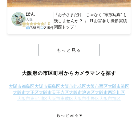
ぽん
『お子さまだけ、じゃなく ”家族写真” も
大阪
残しませんか？ 』 ⛩お宮参り撮影実績
5.0
関西トップ！...
788回
215件
もっと見る
大阪府の市区町村からカメラマンを探す
大阪市都島区
大阪市福島区
大阪市此花区
大阪市西区
大阪市港区
大阪市大正区
大阪市天王寺区
大阪市浪速区
大阪市西淀川区
大阪市東淀川区
大阪市東成区
大阪市生野区
大阪市旭区
大阪市城東区
大阪市阿倍野区
大阪市住吉区
大阪市東住吉区
大阪市西成区
大阪市淀川区
大阪市鶴見区
大阪市住之江区
もっとみる
大阪市平野区
大阪市北区
大阪市中央区
堺市堺区
堺市中区
堺市東区
堺市西区
堺市南区
堺市北区
堺市美原区
岸和田市
豊中市
池田市
吹田市
泉大津市
高槻市
貝塚市
守口市
枚方市
茨木市
八尾市
泉佐野市
富田林市
寝屋川市
河内長野市
松原市
大東市
和泉市