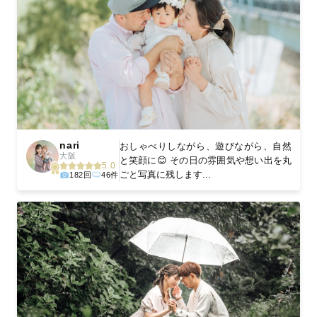
nari
おしゃべりしながら、遊びながら、自然
大阪
と笑顔に😊 その日の雰囲気や想い出を丸
5.0
ごと写真に残します...
182回
46件