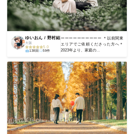
ゆいおん / 野村結
ーーーーーーーーーー ＊以前関東
大阪
エリアでご依頼くださった方へ＊
5.0
2023年より、家庭の...
138回
59件