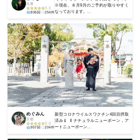
兵庫
※現在、８月9月のご予約が取りやすく
5.0
なっております。...
836回
254件
めぐみん
新型コロナウイルスワクチン4回目摂取
京都
済み💉 🍼ナチュラルニューボーン，ア
5.0
ートニューボーン...
957回
204件