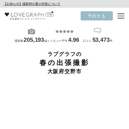
【お知らせ】撮影時の暑さ対策について
予約する
205,193
4.96
53,473
撮影数
組
レビュー平均
口コミ
件
※
ラブグラフの
春の出張撮影
大阪府交野市