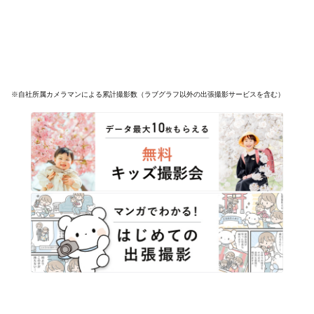
※自社所属カメラマンによる累計撮影数（ラブグラフ以外の出張撮影サービスを含む）