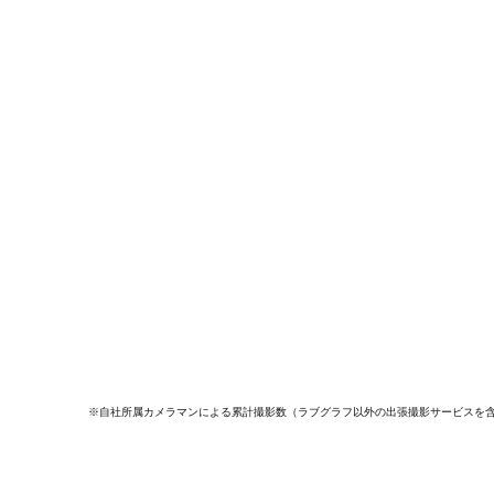
※自社所属カメラマンによる累計撮影数（ラブグラフ以外の出張撮影サービスを