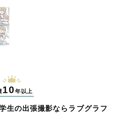
10
績
年以上
学生の
出張撮影なら
ラブグラフ