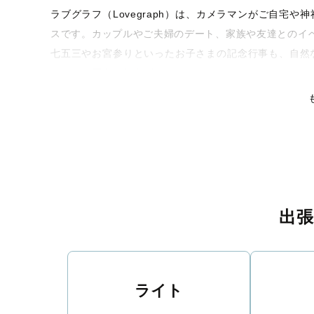
ラブグラフ（Lovegraph）は、カメラマンがご自宅
スです。カップルやご夫婦のデート、家族や友達とのイ
七五三やお宮参りといったお子さまの記念行事も、自然
るような写真に仕上げます。
全国一律の安心料金でプロ品質をお届け
料金は全国どこでも一律。わかりやすく安心の価格設定
リティを身につけたプロのカメラマンが全国47都道府県
な撮影体験をお届けします。
丁寧なレタッチで思い出を美しく仕上げます
出
撮影後は、独自の編集技術で写真の明るさや色合いを丁
りに。きっと「こんな写真を撮ってほしかった！」と思
い。
ライト