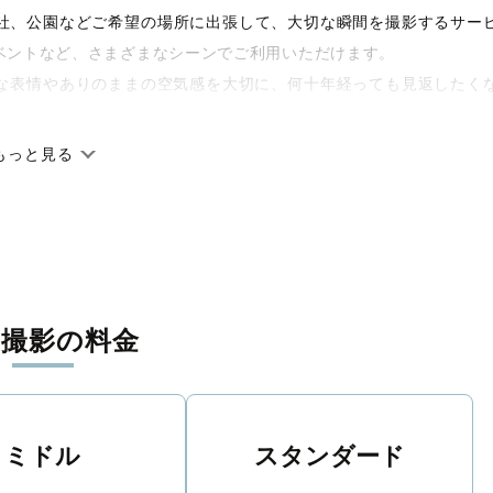
や神社、公園などご希望の場所に出張して、大切な瞬間を撮影するサー
ベントなど、さまざまなシーンでご利用いただけます。
な表情やありのままの空気感を大切に、何十年経っても見返したく
もっと見る
です。オリジナルの研修と厳正な審査に合格し、撮影技術やホスピ
に在籍しています。創業10年のノウハウを活かし、思い出に残る素
張撮影の料金
寧に調整。自然な雰囲気を残しつつも、おしゃれで洗練された仕上
える一枚に出会えます。まずは、ラブグラフの
撮影事例
をご覧くだ
ミドル
スタンダード