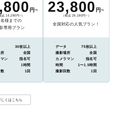
,800
23,800
円~
円~
込 16,280円~）
（税込 26,180円~）
2名様までの
全国対応の人気プラン！
影専用プラン
タ
30枚以上
データ
75枚以上
場所
全国
撮影場所
全国
ラマン
指名可
カメラマン
指名可
1時間
時間
1〜1.5時間
回数
1回
撮影回数
1回
詳しくはこちら