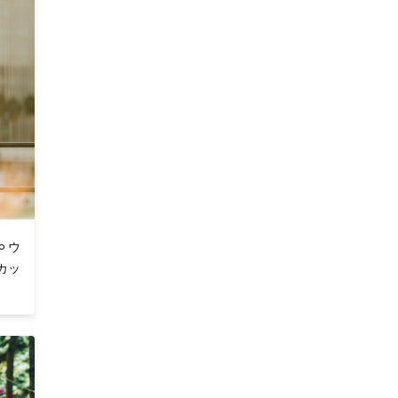
︎ウ
カッ