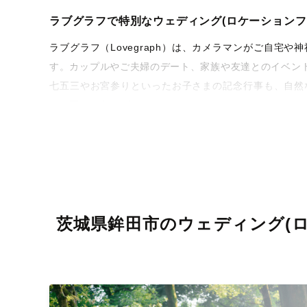
ラブグラフで特別なウェディング(ロケーションフ
ラブグラフ（Lovegraph）は、カメラマンがご自
す。カップルやご夫婦のデート、家族や友達とのイベン
七五三やお宮参りといったお子さまの記念行事も、自然
うな写真に仕上げます。
全国一律の安心料金でプロ品質をお届け
料金は全国どこでも一律。わかりやすく安心の価格設定
ィを身につけたプロのカメラマンが全国47都道府県に在
験をお届けします。
茨城県鉾田市のウェディング(
丁寧なレタッチで思い出を美しく仕上げます
撮影後は、独自の編集技術で写真の明るさや色合いを
に。きっと「こんな写真を撮ってほしかった！」と思え