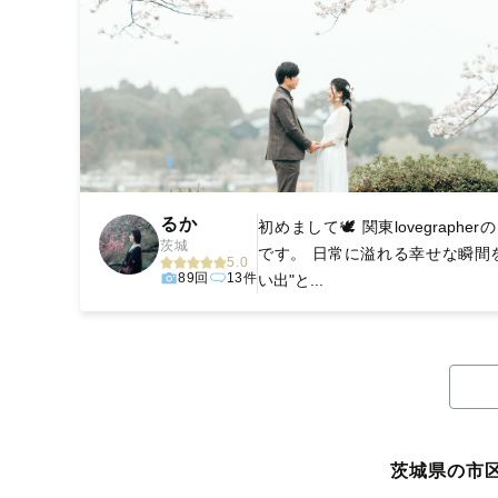
るか
初めまして🕊 関東lovegrapher
茨城
です。 日常に溢れる幸せな瞬間
5.0
89回
13件
い出"と...
茨城県の市