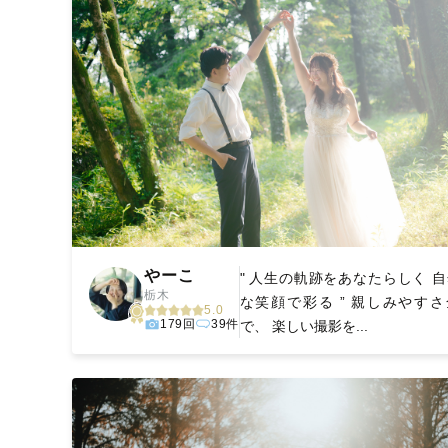
やーこ
" 人生の軌跡をあなたらしく 
栃木
な笑顔で彩る ” 親しみやすさ
5.0
179回
39件
で、 楽しい撮影を...