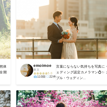
emoimoe
自然体
言葉にならない気持ちを写真に ⚪
東京
全開
ェディング認定カメラマン💍✨ 
5.0
110回
22件
プル・ウェディン...