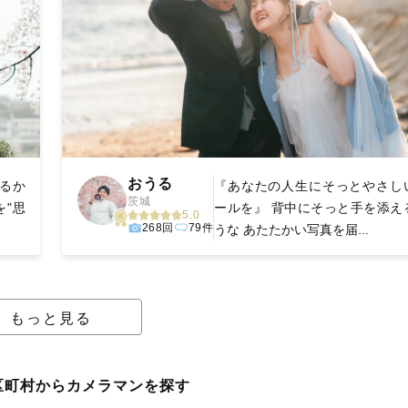
おうる
のるか
『あなたの人生にそっとやさし
茨城
を"思
ールを』 背中にそっと手を添え
5.0
268回
79件
うな あたたかい写真を届...
もっと見る
区町村からカメラマンを探す