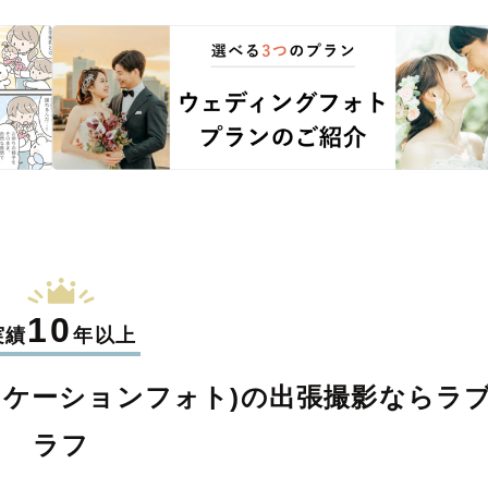
10
実績
年以上
ロケーションフォト)の
出張撮影なら
ラ
ラフ