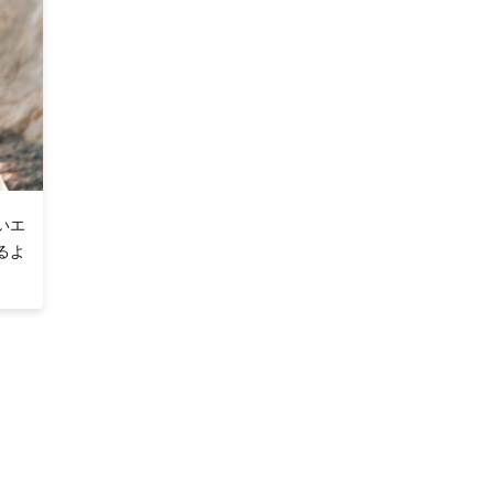
いエ
るよ