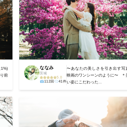
ななみ
1%)
〜あなたの美しさを引き出す写
茨城
たり前
映画のワンシーンのように〜 ＊
5.0
112回
41件
い姿にこだわった...