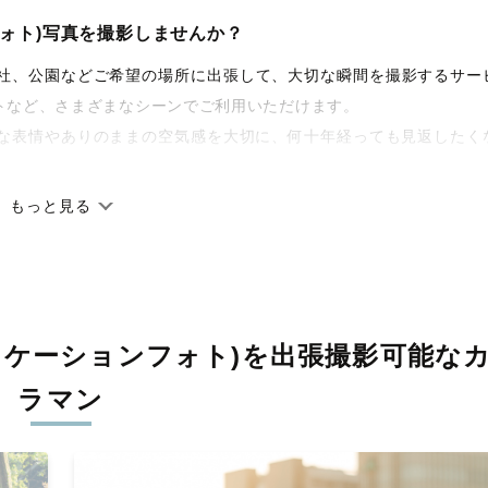
ォト)写真を撮影しませんか？
宅や神社、公園などご希望の場所に出張して、大切な瞬間を撮影するサー
トなど、さまざまなシーンでご利用いただけます。
な表情やありのままの空気感を大切に、何十年経っても見返したく
もっと見る
です。オリジナルの研修と厳正な審査に合格し、撮影技術やホスピ
籍しています。創業10年のノウハウを活かし、思い出に残る素敵な
ロケーションフォト)を
出張撮影可能な
丁寧に調整。自然な雰囲気を残しつつも、おしゃれで洗練された仕
ラマン
る一枚に出会えます。まずは、ラブグラフの
撮影事例
をご覧ください