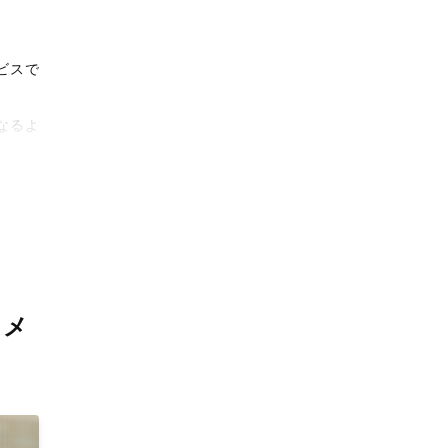
ビスで
なるよ
タリテ
撮影体
カメ
上がり
。