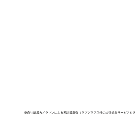
※自社所属カメラマンによる累計撮影数（ラブグラフ以外の出張撮影サービスを