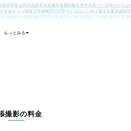
常総市
常陸太田市
高萩市
北茨城市
笠間市
取手市
牛久市
つくば市
ひたちな
かすみがうら市
桜川市
神栖市
行方市
つくばみらい市
小美玉市
東茨城郡茨
子町
稲敷郡美浦村
稲敷郡阿見町
稲敷郡河内町
結城郡八千代町
猿島郡五霞
郡境町
北相馬郡利根町
もっとみる
張撮影の料金