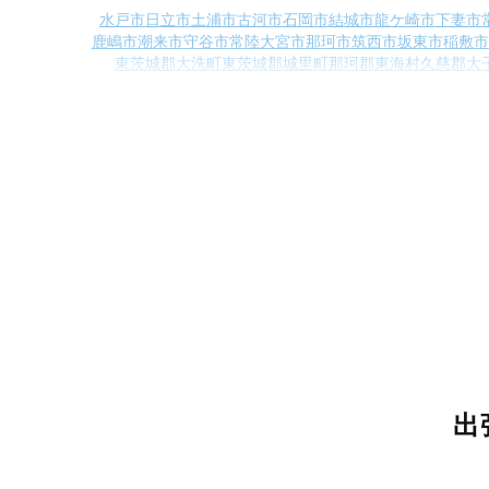
水戸市
日立市
土浦市
古河市
石岡市
結城市
龍ケ崎市
下妻市
鹿嶋市
潮来市
守谷市
常陸大宮市
那珂市
筑西市
坂東市
稲敷市
東茨城郡大洗町
東茨城郡城里町
那珂郡東海村
久慈郡大
猿島
出