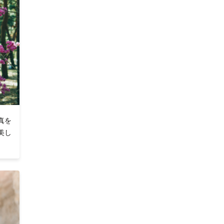
真を
美し