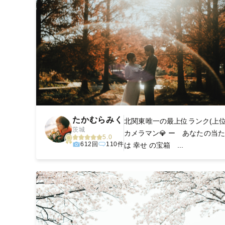
たかむらみく
北関東唯一の最上位ランク(上位
茨城
カメラマン💎 ー あなたの当
5.0
612回
110件
は 幸せ の宝箱 ...