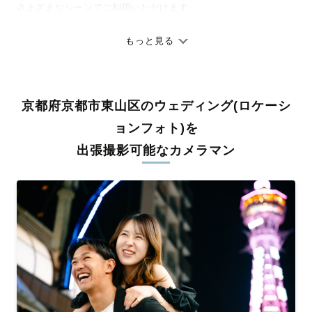
さまざまなシーンでご利用いただけます。
七五三やお宮参りといったお子さまの記念行事も、自然な表情や
ありのままの空気感を大切に、何十年経っても見返したくなるよ
もっと見る
うな写真に仕上げます。
全国一律の安心料金でプロ品質をお届け
京都府京都市東山区のウェディング(ロケーシ
料金は全国どこでも一律。わかりやすく安心の価格設定です。オ
リジナルの研修と厳正な審査に合格し、撮影技術やホスピタリテ
ョンフォト)を
ィを身につけたプロのカメラマンが全国47都道府県に在籍してい
出張撮影可能なカメラマン
ます。創業10年のノウハウを活かし、思い出に残る素敵な撮影体
験をお届けします。
丁寧なレタッチで思い出を美しく仕上げます
撮影後は、独自の編集技術で写真の明るさや色合いを丁寧に調
整。自然な雰囲気を残しつつも、おしゃれで洗練された仕上がり
に。きっと「こんな写真を撮ってほしかった！」と思える一枚に
出会えます。まずは、ラブグラフの
撮影事例
をご覧ください。