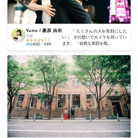
Yuiro / 桑原 由衣
『 たくさんの人を笑顔にした
大阪
い 』 その想いでカメラを持ってい
5.0
ます。 「自然な笑顔を残...
140回
34件