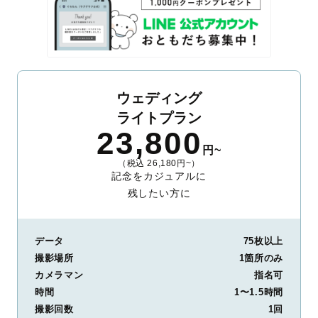
ウェディング
ライトプラン
23,800
円~
（税込 26,180円~）
記念をカジュアルに
残したい方に
データ
75枚以上
撮影場所
1箇所のみ
カメラマン
指名可
時間
1〜1.5時間
撮影回数
1回