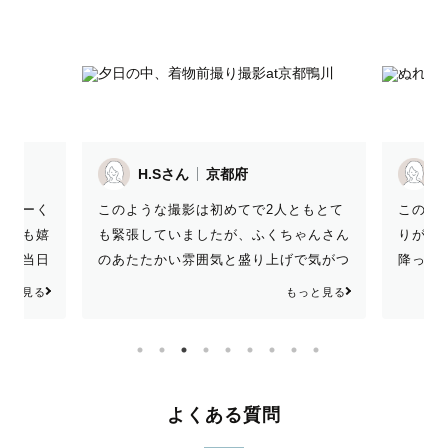
M.Sさん
京都府
とても
ともとて
この度は素敵なお写真撮ってくださりあ
思えな
ゃんさん
りがとうございました💐 曇り空で雨が
した！
で気がつ
降ってきたにも関わらず、それを活かし
たので
ができま
た綺麗なお写真を撮っていただき大満足
声かけ
っと見る
もっと見る
た！ あ
です🤩 自然に笑顔を引き出してくださ
ズの提
るぴーさんのアシストも素晴らしかった
のぞめ
と思います✨ どれも素敵な写真だった
いした
ので10枚では選びきれず追加購入させ
ござい
てもらいました🙌結婚式で使わせてもら
よくある質問
います☺️ また機会があればお願いした