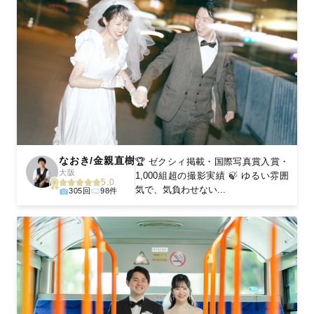
なおき/金親直樹
🏆 ゼクシィ掲載・国際写真賞入賞・
大阪
1,000組超の撮影実績 🍃 ゆるい雰囲
5.0
気で、気負わせない...
305回
98件