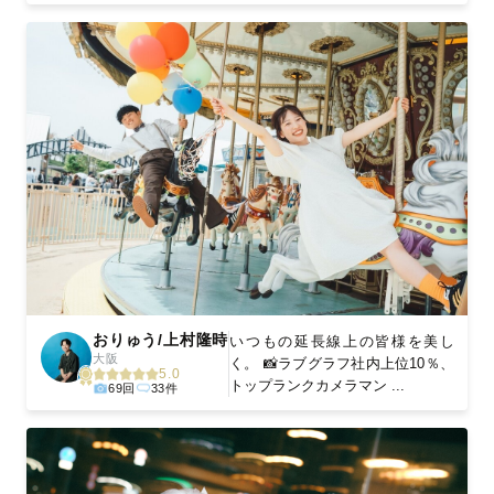
おりゅう/上村隆時
いつもの延長線上の皆様を美し
大阪
く。 📸ラブグラフ社内上位10％、
5.0
トップランクカメラマン ...
69回
33件