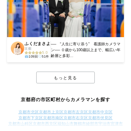
ふくだまさよ
── “人生に寄り添う” 看護師カメラマ
京都
ン── ０歳から100歳以上まで、幅広い年
5.0
齢層と多彩...
109回
51件
もっと見る
京都府の市区町村からカメラマンを探す
京都市北区
京都市上京区
京都市左京区
京都市中京区
京都市下京区
京都市南区
京都市右京区
京都市伏見区
京都市山科区
京都市西京区
福知山市
舞鶴市
綾部市
宇治市
宮津市
亀岡市
城陽市
向日市
長岡京市
八幡市
京田辺市
京丹後市
南丹市