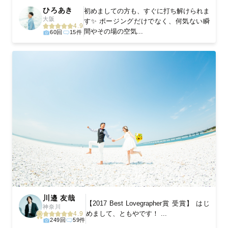
ひろあき
初めましての方も、すぐに打ち解けられま
大阪
す✨ ポージングだけでなく、何気ない瞬
4.9
間やその場の空気...
60回
15件
川邉 友哉
【2017 Best Lovegrapher賞 受賞】 はじ
神奈川
めまして、ともやです！ ...
4.9
249回
59件