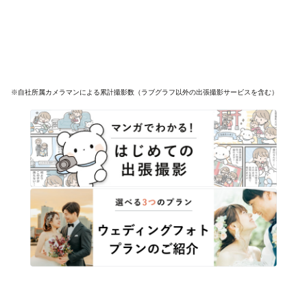
※自社所属カメラマンによる累計撮影数（ラブグラフ以外の出張撮影サービスを含む）