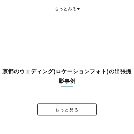
木津川市
乙訓郡大山崎町
久世郡久御山町
綴喜郡井手町
もっとみる
綴喜郡宇治田原町
相楽郡笠置町
相楽郡和束町
相楽郡精華町
相楽郡南山城村
船井郡京丹波町
与謝郡伊根町
与謝郡与謝野町
京都のウェディング(ロケーションフォト)の出張撮
影事例
夕日の中、着物前撮り撮影at京都鴨川
大切な人たちと過ごす祝宴🥂
フォトウェディング KYOTO
♡ 京都 WEDDING ♡
もっと見る