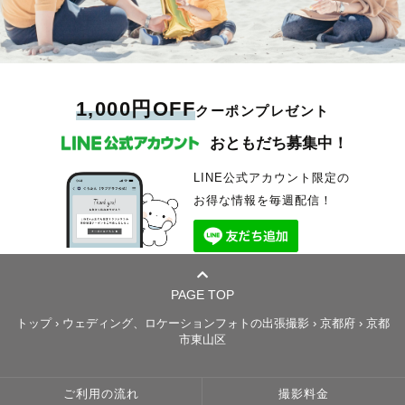
1,000円OFF
クーポンプレゼント
おともだち募集中！
LINE公式アカウント限定の
お得な情報を毎週配信！
PAGE TOP
トップ
›
ウェディング、ロケーションフォトの出張撮影
›
京都府
›
京都
市東山区
ご利用の流れ
撮影料金