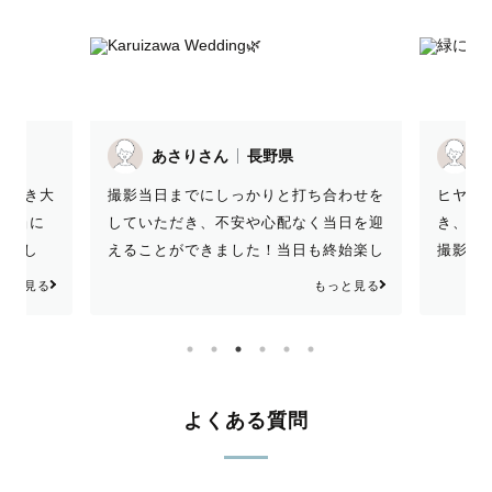
R.Mさん
長野県
イ
打ち合わせを
ヒヤリングから丁寧に対応していただ
さり
なく当日を迎
き、安心して撮影日を迎えられました。
ら
日も終始楽し
撮影中も細かくポーズの指示出しをいた
きま
楽しい撮影で
だき、少し緊張していたのですが、とっ
もっと見る
もっと見る
撮影した写
ても楽しく撮影ができました！撮影翌日
ので嬉しかっ
にはすぐにデータの速報をいただき、色
叶えてくれて
味や雰囲気を確認させていただきまし
でいっぱいで
た。納品もとっても早く、ありがたかっ
な時を写真
たです！イメージ通りのデータで、楽し
よくある質問
さんにお願い
そうな自分たちの姿を素敵に残していた
ありがとう
だけて本当に嬉しかったです。また機会