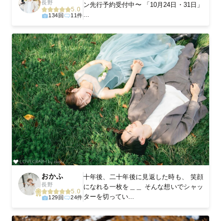
長野
ン先行予約受付中〜 「10月24日・31日」
5.0
...
134回
11件
おかふ
十年後、二十年後に見返した時も、 笑顔
長野
になれる一枚を＿＿ そんな想いでシャッ
5.0
ターを切ってい...
129回
24件