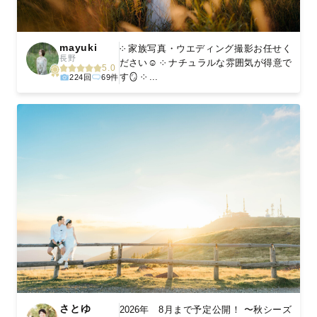
mayuki
༶ 家族写真・ウエディング撮影お任せく
長野
ださい☺︎ ༶ ナチュラルな雰囲気が得意で
5.0
す🪞 ༶ ...
224回
69件
さとゆ
2026年 8月まで予定公開！ 〜秋シーズ