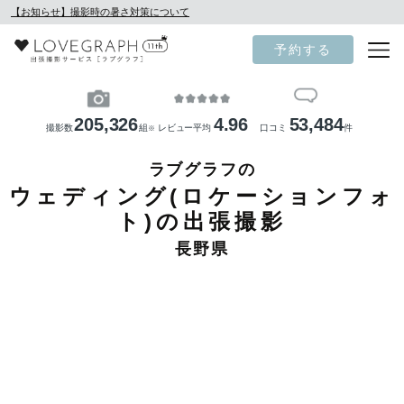
【お知らせ】撮影時の暑さ対策について
予約する
205,326
4.96
53,484
撮影数
組
レビュー平均
口コミ
件
※
ラブグラフの
ウェディング(ロケーションフォ
ト)の出張撮影
長野県