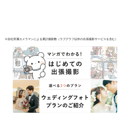
※自社所属カメラマンによる累計撮影数（ラブグラフ以外の出張撮影サービスを含む）