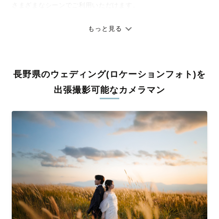
さまざまなシーンでご利用いただけます。
七五三やお宮参りといったお子さまの記念行事も、自然な表情や
ありのままの空気感を大切に、何十年経っても見返したくなるよ
もっと見る
うな写真に仕上げます。
全国一律の安心料金でプロ品質をお届け
長野県のウェディング(ロケーションフォト)を
料金は全国どこでも一律。わかりやすく安心の価格設定です。オ
リジナルの研修と厳正な審査に合格し、撮影技術やホスピタリテ
出張撮影可能なカメラマン
ィを身につけたプロのカメラマンが全国47都道府県に在籍してい
ます。創業10年のノウハウを活かし、思い出に残る素敵な撮影体
験をお届けします。
丁寧なレタッチで思い出を美しく仕上げます
撮影後は、独自の編集技術で写真の明るさや色合いを丁寧に調
整。自然な雰囲気を残しつつも、おしゃれで洗練された仕上がり
に。きっと「こんな写真を撮ってほしかった！」と思える一枚に
出会えます。まずは、ラブグラフの
撮影事例
をご覧ください。