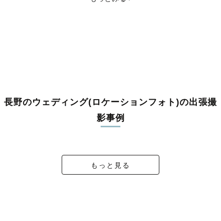
小県郡青木村
小県郡長和町
諏訪郡下諏訪町
諏訪郡富士見町
諏訪郡原村
上伊那郡辰野町
上伊那郡箕輪町
上伊那郡飯島町
上伊那郡南箕輪村
上伊那郡中川村
上伊那郡宮田村
下伊那郡松川町
下伊那郡高森町
下伊那郡阿南町
下伊那郡阿智村
下伊那郡平谷村
下伊那郡根羽村
下伊那郡下條村
下伊那郡売木村
下伊那郡天龍村
下伊那郡泰阜村
下伊那郡喬木村
下伊那郡豊丘村
下伊那郡大鹿村
木曽郡上松町
木曽郡南木曽町
木曽郡木祖村
木曽郡王滝村
木曽郡大桑村
木曽郡木曽町
東筑摩郡麻績村
東筑摩郡生坂村
東筑摩郡山形村
東筑摩郡朝日村
東筑摩郡筑北村
北安曇郡池田町
北安曇郡松川村
北安曇郡白馬村
北安曇郡小谷村
埴科郡坂城町
上高井郡小布施町
上高井郡高山村
長野のウェディング(ロケーションフォト)の出張撮
下高井郡山ノ内町
下高井郡木島平村
下高井郡野沢温泉村
影事例
上水内郡信濃町
上水内郡小川村
上水内郡飯綱町
下水内郡栄村
Karuizawa Wedding🌿
新緑Wedding Photo
wedding photo
R & Y wedding
もっと見る