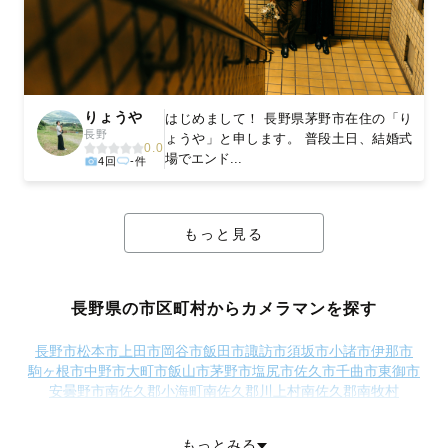
りょうや
はじめまして！ 長野県茅野市在住の「り
長野
ょうや」と申します。 普段土日、結婚式
0.0
場でエンド...
4回
-件
もっと見る
長野県の市区町村からカメラマンを探す
長野市
松本市
上田市
岡谷市
飯田市
諏訪市
須坂市
小諸市
伊那市
駒ヶ根市
中野市
大町市
飯山市
茅野市
塩尻市
佐久市
千曲市
東御市
安曇野市
南佐久郡小海町
南佐久郡川上村
南佐久郡南牧村
南佐久郡南相木村
南佐久郡北相木村
南佐久郡佐久穂町
北佐久郡軽井沢町
北佐久郡御代田町
北佐久郡立科町
もっとみる