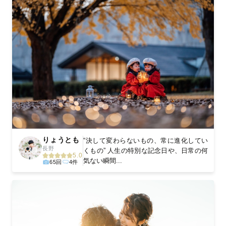
りょうとも
“決して変わらないもの、常に進化してい
長野
くもの” 人生の特別な記念日や、日常の何
5.0
気ない瞬間...
65回
4件