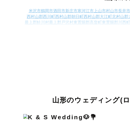
米沢市
鶴岡市
酒田市
新庄市
寒河江市
上山市
村山市
長井
西村山郡西川町
西村山郡朝日町
西村山郡大江町
北村山郡
最上郡鮭川村
最上郡戸沢村
東置賜郡高畠町
東置賜郡川西
山形のウェディング(