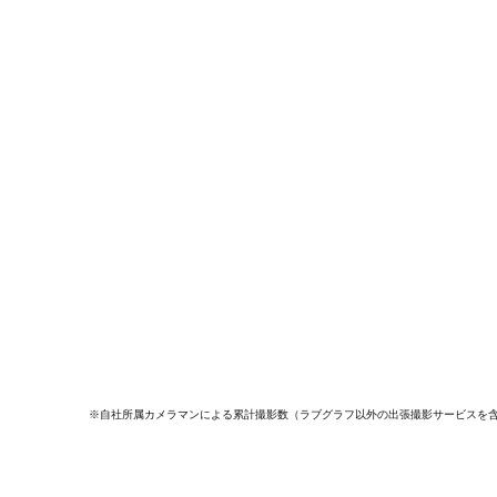
※自社所属カメラマンによる累計撮影数（ラブグラフ以外の出張撮影サービスを