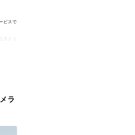
ービスで
なるよう
タリティ
影体験を
メラ
がりに。