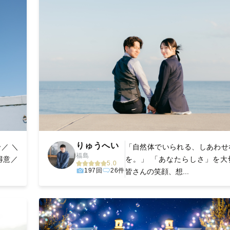
りゅうへい
／ ＼
「自然体でいられる、しあわせ
福島
ﾞ大得意／
を。」 「あなたらしさ」を大
5.0
197回
26件
皆さんの笑顔、想...