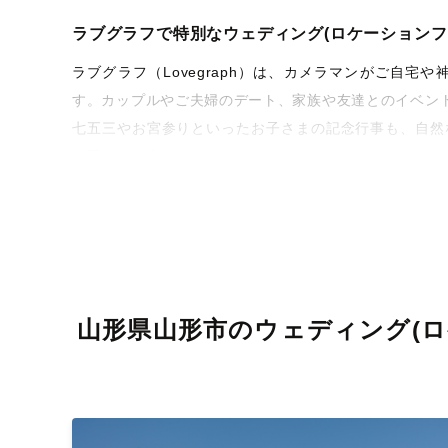
ラブグラフで特別なウェディング(ロケーションフ
ラブグラフ（Lovegraph）は、カメラマンがご自
す。カップルやご夫婦のデート、家族や友達とのイベン
七五三やお宮参りといったお子さまの記念行事も、自然
な写真に仕上げます。
全国一律の安心料金でプロ品質をお届け
料金は全国どこでも一律。わかりやすく安心の価格設定
を身につけたプロのカメラマンが全国47都道府県に在籍
お届けします。
山形県山形市のウェディング(ロ
丁寧なレタッチで思い出を美しく仕上げます
撮影後は、独自の編集技術で写真の明るさや色合いを丁
きっと「こんな写真を撮ってほしかった！」と思える一