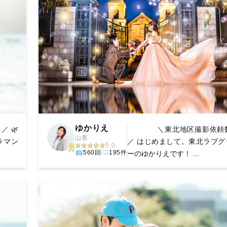
ゆかりえ
／ 🌿
＼東北地区撮影依頼数N
山形
ラマン
／ はじめまして。東北ラブグ
5.0
560回
195件
ーのゆかりえです！ ...