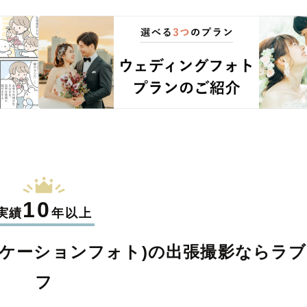
10
実績
年以上
ケーションフォト)の
出張撮影なら
ラブ
フ