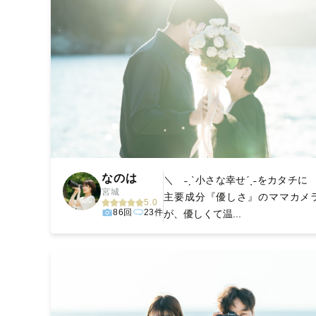
なのは
＼ ˗ˏˋ小さな幸せˊˎ˗をカタチに 
宮城
主要成分『優しさ』のママカメ
5.0
86回
23件
が、優しくて温...