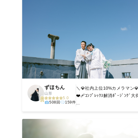
ずほちん
＼💎社内上位10%カメラマン
山形
❤️‍🩹ｺﾝﾌﾟﾚｯｸｽ解消ﾎﾟｰｼﾞﾝｸ
5.0
508回
159件
...