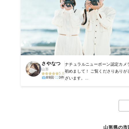
さやなつ
ナチュラルニューボーン認定カメ
山形
初めまして！ ご覧くださりありが
5.0
89回
3件
ざいます。...
山形県の市