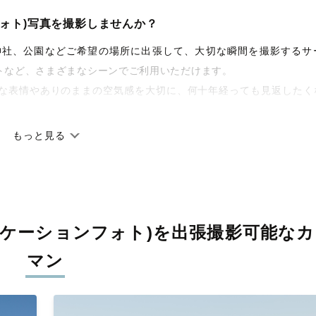
ォト)写真を撮影しませんか？
宅や神社、公園などご希望の場所に出張して、大切な瞬間を撮影するサ
トなど、さまざまなシーンでご利用いただけます。
な表情やありのままの空気感を大切に、何十年経っても見返したく
もっと見る
です。オリジナルの研修と厳正な審査に合格し、撮影技術やホスピ
しています。創業10年のノウハウを活かし、思い出に残る素敵な撮
ケーションフォト)を
出張撮影可能なカ
寧に調整。自然な雰囲気を残しつつも、おしゃれで洗練された仕上
マン
枚に出会えます。まずは、ラブグラフの
撮影事例
をご覧ください。