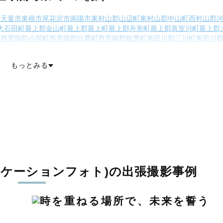
市
天童市
東根市
尾花沢市
南陽市
東村山郡山辺町
東村山郡中山町
西村山郡
大石田町
最上郡金山町
最上郡最上町
最上郡舟形町
最上郡真室川町
最上郡
町
西置賜郡小国町
西置賜郡白鷹町
西置賜郡飯豊町
東田川郡三川町
東田川
飽海郡遊佐町
もっとみる
ロケーションフォト)の出張撮影事例