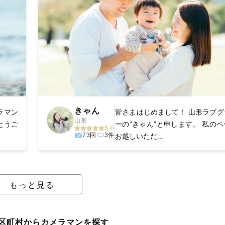
きゃん
ラマン
皆さまはじめまして！ 山形ラブグ
山形
とうご
ーの”きゃん”と申します。 私の
5.0
73回
3件
お越しいただ...
もっと見る
区町村からカメラマンを探す