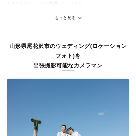
さまざまなシーンでご利用いただけます。
七五三やお宮参りといったお子さまの記念行事も、自然な表情や
ありのままの空気感を大切に、何十年経っても見返したくなるよ
もっと見る
うな写真に仕上げます。
全国一律の安心料金でプロ品質をお届け
山形県尾花沢市のウェディング(ロケーション
料金は全国どこでも一律。わかりやすく安心の価格設定です。オ
リジナルの研修と厳正な審査に合格し、撮影技術やホスピタリテ
フォト)を
ィを身につけたプロのカメラマンが全国47都道府県に在籍してい
出張撮影可能なカメラマン
ます。創業10年のノウハウを活かし、思い出に残る素敵な撮影体
験をお届けします。
丁寧なレタッチで思い出を美しく仕上げます
撮影後は、独自の編集技術で写真の明るさや色合いを丁寧に調
整。自然な雰囲気を残しつつも、おしゃれで洗練された仕上がり
に。きっと「こんな写真を撮ってほしかった！」と思える一枚に
出会えます。まずは、ラブグラフの
撮影事例
をご覧ください。