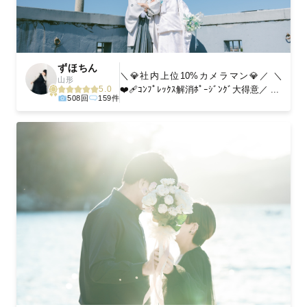
ずほちん
＼💎社内上位10%カメラマン💎／ ＼
山形
❤️‍🩹ｺﾝﾌﾟﾚｯｸｽ解消ﾎﾟｰｼﾞﾝｸﾞ大得意／ ...
5.0
508回
159件