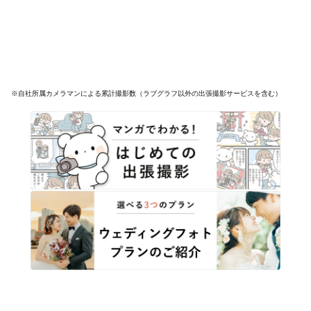
※自社所属カメラマンによる累計撮影数（ラブグラフ以外の出張撮影サービスを含む）