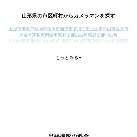
山形県の市区町村からカメラマンを探す
山形市
米沢市
鶴岡市
酒田市
新庄市
寒河江市
上山市
村山市
長井市
天童市
東根市
南陽市
東村山郡山辺町
東村山郡中山町
西村山郡河北町
西村山郡西川町
西村山郡朝日町
西村山郡大江町
北村山郡大石田町
最上郡金山町
最上郡最上町
最上郡舟形町
最上郡真室川町
最上郡大蔵村
最上郡鮭川村
最上郡戸沢村
もっとみる
東置賜郡高畠町
東置賜郡川西町
西置賜郡小国町
西置賜郡白鷹町
西置賜郡飯豊町
東田川郡三川町
東田川郡庄内町
飽海郡遊佐町
出張撮影の料金