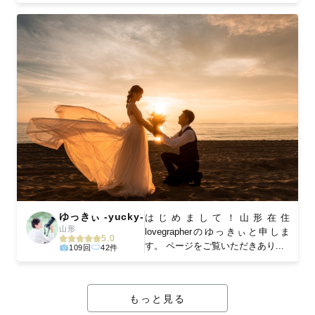
ゆっきぃ -yucky-
はじめまして！山形在住
山形
lovegrapherのゆっきぃと申しま
5.0
す。 ページをご覧いただきあり...
109回
42件
もっと見る