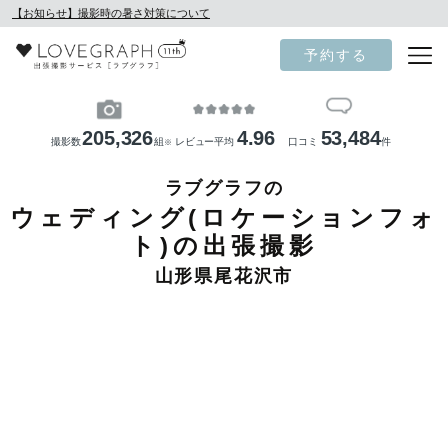
【お知らせ】撮影時の暑さ対策について
予約する
205,326
4.96
53,484
撮影数
組
レビュー平均
口コミ
件
※
ラブグラフの
ウェディング(ロケーションフォ
ト)の出張撮影
山形県尾花沢市