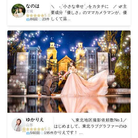
なのは
＼ ˗ˏˋ小さな幸せˊˎ˗をカタチに ／ 🌿主
宮城
要成分『優しさ』のママカメラマンが、優
5.0
しくて温...
86回
23件
ゆかりえ
＼東北地区撮影依頼数No.1／
山形
はじめまして。東北ラブグラファーのゆ
5.0
かりえです！ ...
560回
195件