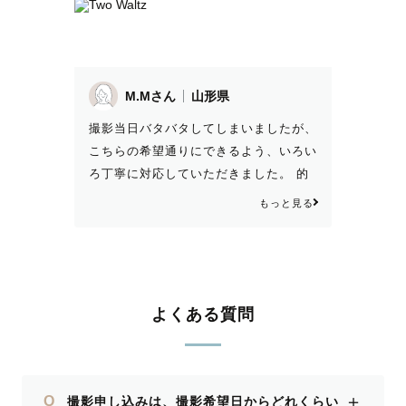
M.Mさん
山形県
撮影当日バタバタしてしまいましたが、
こちらの希望通りにできるよう、いろい
ろ丁寧に対応していただきました。 的
確なポーズ指導やカット提案など、とて
もっと見る
も安心できましたし、楽しい撮影になり
ました！ 仕上がった写真を見て、ずほ
ちんさんのセンスにお任せしてよかった
なと思います♪(アルバム名も嬉しいです
♡) 納品も早くて助かりました😊 素敵
よくある質問
な思い出を綺麗に残してくださり、本当
にありがとうございます！！
＋
Q
撮影申し込みは、撮影希望日からどれくらい