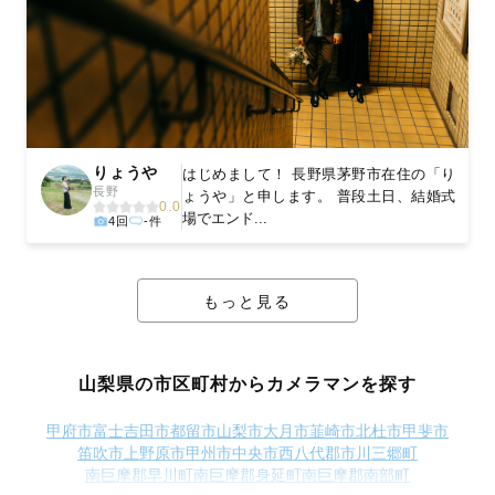
りょうや
はじめまして！ 長野県茅野市在住の「り
長野
ょうや」と申します。 普段土日、結婚式
0.0
場でエンド...
4回
-件
もっと見る
山梨県の市区町村からカメラマンを探す
甲府市
富士吉田市
都留市
山梨市
大月市
韮崎市
北杜市
甲斐市
笛吹市
上野原市
甲州市
中央市
西八代郡市川三郷町
南巨摩郡早川町
南巨摩郡身延町
南巨摩郡南部町