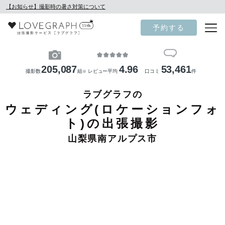
【お知らせ】撮影時の暑さ対策について
予約する
205,087
4.96
53,461
撮影数
組
レビュー平均
口コミ
件
※
ラブグラフの
ウェディング(ロケーションフォ
ト)の出張撮影
山梨県南アルプス市