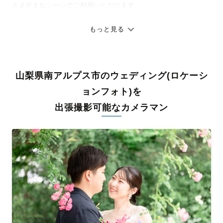
さまざまなシーンでご利用いただけます。
七五三やお宮参りといったお子さまの記念行事も、自然な表情や
ありのままの空気感を大切に、何十年経っても見返したくなるよ
もっと見る
うな写真に仕上げます。
全国一律の安心料金でプロ品質をお届け
山梨県南アルプス市のウェディング(ロケーシ
料金は全国どこでも一律。わかりやすく安心の価格設定です。オ
リジナルの研修と厳正な審査に合格し、撮影技術やホスピタリテ
ョンフォト)を
ィを身につけたプロのカメラマンが全国47都道府県に在籍してい
出張撮影可能なカメラマン
ます。創業10年のノウハウを活かし、思い出に残る素敵な撮影体
験をお届けします。
丁寧なレタッチで思い出を美しく仕上げます
撮影後は、独自の編集技術で写真の明るさや色合いを丁寧に調
整。自然な雰囲気を残しつつも、おしゃれで洗練された仕上がり
に。きっと「こんな写真を撮ってほしかった！」と思える一枚に
出会えます。まずは、ラブグラフの
撮影事例
をご覧ください。