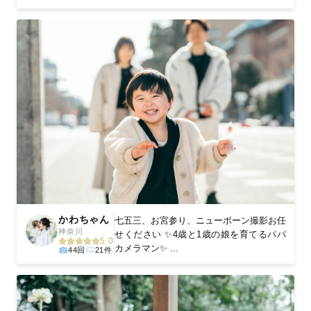
かわちゃん
七五三、お宮参り、ニューボーン撮影お任
神奈川
せください ✨4歳と1歳の娘を育てるパパ
5.0
カメラマン✨ ...
44回
21件