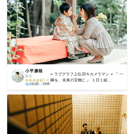
小平康裕
⭐︎ ラブグラフ上位20％カメラマン ⭐︎ 『 一
東京
瞬を、未来の宝物に 』 １日１組...
5.0
161回
36件