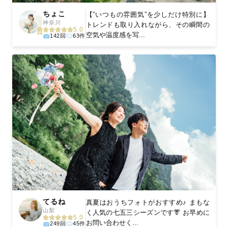
ちょこ
【”いつもの雰囲気”を少しだけ特別に】
神奈川
トレンドも取り入れながら、その瞬間の
5.0
空気や温度感を写...
142回
63件
てるね
真夏はおうちフォトがおすすめ♪ まもな
山梨
く人気の七五三シーズンです👘 お早めに
5.0
お問い合わせく...
249回
45件