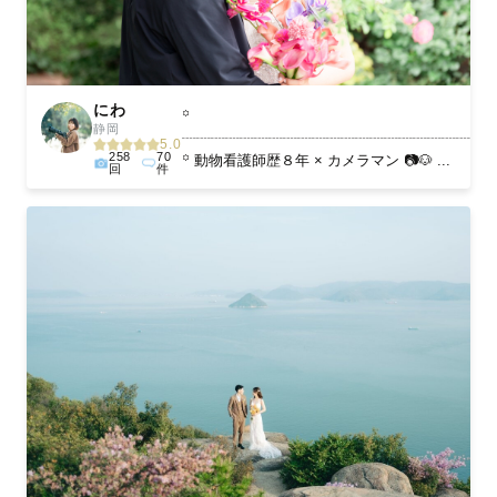
にわ
꙳
静岡
┈┈┈┈┈┈┈┈┈┈┈┈┈┈┈┈┈┈┈┈
5.0
258
70
꙳ 動物看護師歴８年 × カメラマン 📷🐶 ...
回
件