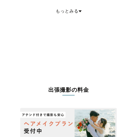
南巨摩郡富士川町
中巨摩郡昭和町
南都留郡道志村
南都留郡西桂町
南都留郡忍野村
南都留郡山中湖村
もっとみる
南都留郡鳴沢村
南都留郡富士河口湖町
北都留郡小菅村
北都留郡丹波山村
出張撮影の料金