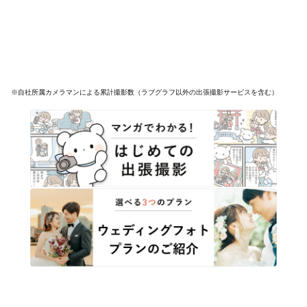
※自社所属カメラマンによる累計撮影数（ラブグラフ以外の出張撮影サービスを含む）