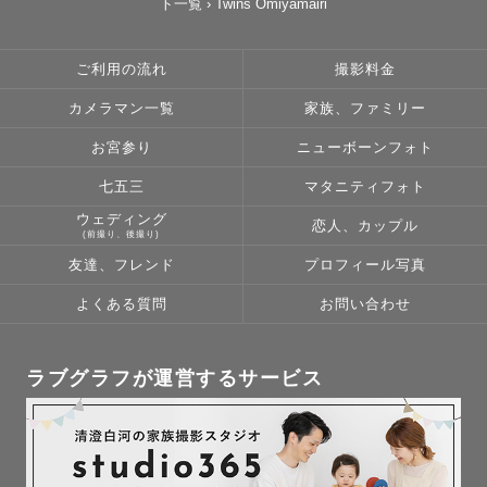
ト一覧
›
Twins Omiyamairi
撮影に関するご質問はページ下の公式LINEから

お気軽にご連絡ください🌷

ご利用の流れ
撮影料金
ｰｰｰｰｰｰｰｰｰｰｰｰｰｰｰｰｰｰｰｰｰｰｰｰｰｰｰｰｰｰｰｰｰｰｰｰ

カメラマン一覧
家族、ファミリー
お宮参り
ニューボーンフォト
𓊆 撮影小物 𓊇

七五三
マタニティフォト
アートニューボーン

ウェディング
恋人、カップル
　撮影イメージに合わせてご用意しますので

(前撮り、後撮り)
　お気軽にご相談ください。

友達、フレンド
プロフィール写真
七五三

よくある質問
お問い合わせ
　番傘・753数字木製ボード・手毬・万華鏡etc.

　ご希望の場合はお貸し出し致します。

ラブグラフが運営するサービス