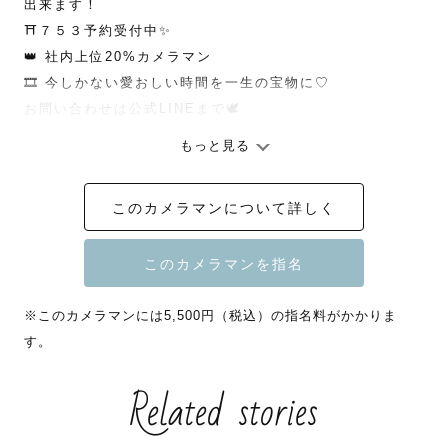
出来ます！

⛩️７５３予約受付中✨

👑 社内上位20%カメラマン

🎞️ 今しかない愛おしい時間を一生の宝物に♡

お問い合わせは公式LINEまで🕊️

もっと見る
💭下にあるレビュー欄には、ゲストさまからいただいたリ
アルなご感想を掲載中です。

このカメラマンについて詳しく
撮影の雰囲気が伝わると思いますのでぜひご覧ください☺️

ｰｰｰｰｰｰｰｰｰｰｰｰｰｰｰｰｰｰｰｰｰｰｰｰｰｰｰｰｰｰｰｰｰｰｰｰ

※このカメラマンには5,500円（税込）の指名料がかかりま
す。
お宮参り・七五三は

Related stories
〖 大宮武蔵一宮氷川神社 〗〖 和樂備神社 〗で多く撮影し
ています⛩️
