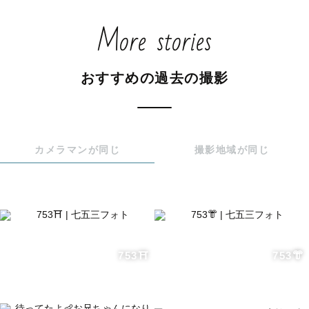
全部頑張るのは大変だから

More stories
季節ごとの成長記録は、私にお任せください♡

おすすめの過去の撮影
ｰｰｰｰｰｰｰｰｰｰｰｰｰｰｰｰｰｰｰｰｰｰｰｰｰｰｰｰｰｰｰｰｰｰｰｰ

𓊆 なみちってどんな人？ 𓊇

カメラマンが同じ
撮影地域が同じ
1989年生まれの36歳

福島県郡山市出身　埼玉在住

3歳の女の子と2歳の男の子（絶賛Wイヤイヤ期）　

フレンチブルドッグ2匹のママです👶🐶

753⛩️
753👘
実は…幼少期から被写体のお仕事をしてきました。

お子さんを可愛く撮るのはもちろん♡

ママは可愛く、パパはかっこよく！
