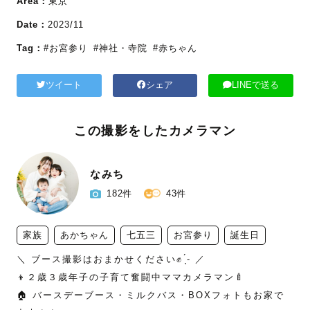
Area：
東京
Date：
2023/11
Tag：
#お宮参り
#神社・寺院
#赤ちゃん
ツイート
シェア
LINEで送る
この撮影をしたカメラマン
なみち
182件
43件
家族
あかちゃん
七五三
お宮参り
誕生日
＼ ブース撮影はおまかせください✊ ̖́- ／

👦２歳３歳年子の子育て奮闘中ママカメラマン🍼

🏠 バースデーブース・ミルクバス・BOXフォトもお家で