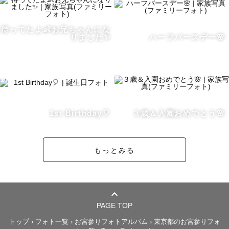
自然体で素敵な笑顔が撮れるように

お手伝いさせて頂きますのでご安心ください✊ ̖́-

待ってたよ👶お兄ちゃんにな
りました✨
ハーフバースデー🌸
ｰｰｰｰｰｰｰｰｰｰｰｰｰｰｰｰｰｰｰｰｰｰｰｰｰｰｰｰｰｰｰｰｰｰｰｰ

𓊆 撮影地域 𓊇

埼玉県を中心に全国撮影に伺います🕊

1st Birthday🎈
３歳＆入園おめでとう🌸
※遠方の場合は交通費を頂きます🙇🏻‍♀️

ｰｰｰｰｰｰｰｰｰｰｰｰｰｰｰｰｰｰｰｰｰｰｰｰｰｰｰｰｰｰｰｰｰｰｰｰ

もっとみる
𓊆 撮影日・お問合せ 𓊇

予定が×でも撮影可能な場合がございます。

PAGE TOP
一度お問合せください🕊️

トップ
›
フォト一覧
›
お宮参りフォトアルバム
›
東京都のお宮参りフォ