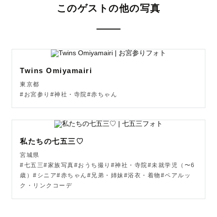
このゲストの他の写真
ｰｰｰｰｰｰｰｰｰｰｰｰｰｰｰｰｰｰｰｰｰｰｰｰｰｰｰｰｰｰｰｰｰｰｰｰ

𓊆 育児を頑張るすべてのママパパの味方でありたい 𓊇

Twins Omiyamairi
かわいい“今”を残したいのに、育児に追われて

東京都
気づけばシャッターチャンスを逃してばかり。

#お宮参り#神社・寺院#赤ちゃん
「目がカメラだったらいいのに！」と毎日思っています。

もっと気軽に自然体の“今”を残せる場所があったら___

そんな思いから撮影をはじめました。

私たちの七五三♡
宮城県
子育てって、楽しくてかわいいことばかりじゃない。

#七五三#家族写真#おうち撮り#神社・寺院#未就学児（〜6
だからこそ、撮影の時間はママパパのご褒美に

歳）#シニア#赤ちゃん#兄弟・姉妹#浴衣・着物#ペアルッ
ク・リンクコーデ
そして出来上がった写真で癒されてほしい。

育児も家事も仕事も季節の行事も…
