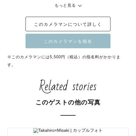
もっと見る
『見返すたびいつまでも幸せを呼びおこす写真』

このカメラマンについて詳しく
そんなお写真を残したいという想いを胸にカメラマンにな
りました。

日常に溢れている小さな幸せは、実はその瞬間にしか気づ
くことのできない尊くて大切なもの。

※このカメラマンには5,500円（税込）の指名料がかかりま
そんな尊い幸せを、いつでも思い出せるように

す。
いつでもその時の幸せを感じられるように

カタチにしてお届けします🎁

Related stories
－－－－－－－－－－－－－－－－－－－－

このゲストの他の写真
＼＼ 撮影について ／／

ゲスト様に寄り添い、

その方らしさを大切に撮影させていただきます♡
