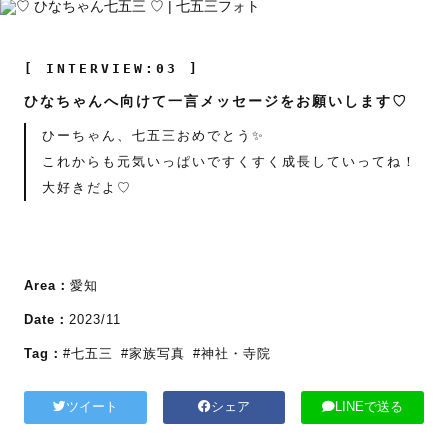
[ INTERVIEW:03 ]
ひなちゃんへ向けて一言メッセージをお願いします♡
ひーちゃん、七五三おめでとう✨
これからも元気いっぱいですくすく成長していってね！
大好きだよ♡
Area：
愛知
Date：
2023/11
Tag：
#七五三
#家族写真
#神社・寺院
ツイート
シェア
LINEで送る