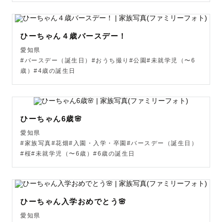
ドもお貸出しできます🐻

お子さまの気が乗らないときは休憩したり

ヤンチャさんや人見知りさんにもそれぞれの

ひーちゃん４歳バースデー！
お子さまのペースに合わせて撮影いたしますので

愛知県
パパママもご安心して一緒に楽しんで頂けると嬉しいで
#バースデー（誕生日）#おうち撮り#公園#未就学児（〜6
歳）#4歳の誕生日
す！♡

【 💒ウェディング撮影へ込める想い 】

素敵な運命によって結ばれたお二人が

ひーちゃん6歳🌸
これから一緒に歩いていくスタートライン♡

愛知県
その最初の記念となるお写真は、二人の幸せをギュッと詰
#家族写真#花畑#入園・入学・卒園#バースデー（誕生日）
め込んで

#桜#未就学児（〜6歳）#6歳の誕生日
改めてお互いの好きなところを再発見できるようなお写真
と、そんな素敵な一日の想い出をお届けできるよう意識し
ています✨

素敵なお二人を前にすると語彙力が無くなるのも

ひーちゃん入学おめでとう🌸
ご愛嬌と思っていただけると嬉しいです☺️

愛知県