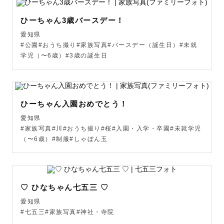
や、鮮やかで元気な雰囲気に仕上げることもできます🎨

ひーちゃん3歳バースデー！
どんな雰囲気がお好きかもお伺いしますので、遠慮なくリ
愛知県
クエストしてください😌

#公園#おうち撮り#家族写真#バースデー（誕生日）#未就
学児（〜6歳）#3歳の誕生日
【 👶🏻ファミリー・お子さま撮影へ込める想い 】

お誕生日を迎える記念や、お宮参りや七五三などの節目な
ど

ひーちゃん入園おめでとう！
ご家族にとって大切な想い出となる一日だから

愛知県
パパママにとっても、お子さまにとっても、

#家族写真#川#おうち撮り#桜#入園・入学・卒園#未就学児
（〜6歳）#制服#しゃぼん玉
楽しい想い出になる一日を過ごしていただけるよう心掛け
ています☺️

お子さまには伸び伸びと笑顔で楽しんでいただけるように
♡ ひなちゃん七五三 ♡
シャボン玉などの遊び道具を使ったり、私も一緒になって
愛知県
遊んだりしながら撮影させて頂いてます♪

#七五三#家族写真#神社・寺院
お誕生日記念でしたらクマ型のHappyBirthdayの木製ボー