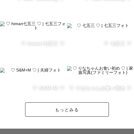
・かごバッグ

・トランク

・子ども用アンティーク椅子

・クマさんとうさぎさんのぬいぐるみ

・切り株クッション

・レジャーシートや布

♡ himari七五三 ♡
♡ 七五三 ♡
－－－－－－－－－－－－－－－－－－－－

＼＼ 活動地域 ／／

現在、愛知県南部(三河エリアメイン)で活動をしておりま
♡ S&M+M ♡
♡ りなちゃんお食い初め ♡
すが

ご相談いただければエリア外も出張可能です🌈

もっとみる
(地域によっては追加で交通費をいただきます🚗)
