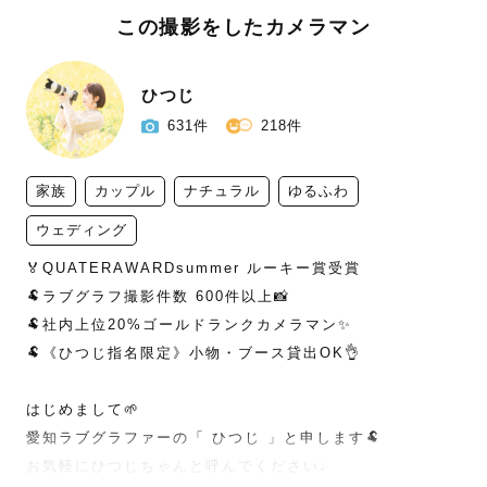
この撮影をしたカメラマン
ひつじ
631件
218件
家族
カップル
ナチュラル
ゆるふわ
ウェディング
🏅QUATERAWARDsummer ルーキー賞受賞

🐏ラブグラフ撮影件数 600件以上📸

🐏社内上位20%ゴールドランクカメラマン✨

🐏《ひつじ指名限定》小物・ブース貸出OK👌

はじめまして🌱

愛知ラブグラファーの「 ひつじ 」と申します🐏

お気軽にひつじちゃんと呼んでください♩
