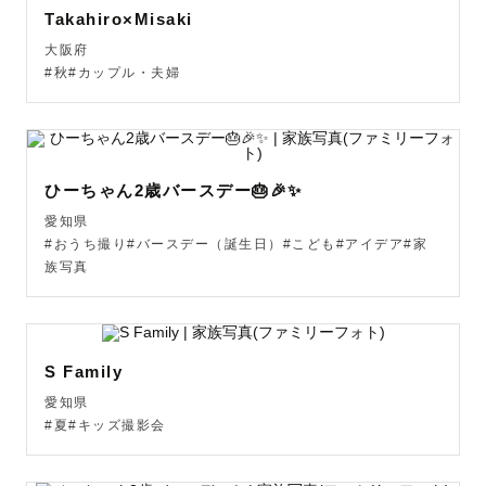
"こんな写真を残したい"

Takahiro×Misaki
"こんな雰囲気の写真が好き"

大阪府
などゲスト様のご要望にそって一緒に考えていきたいの
#秋#カップル・夫婦
で、ぜひお気持ちをお聞かせください💌

ふわっとしたご要望でも大丈夫です！

私からもいろいろご提案させていただきますのでご安心く
ださい☺️

ひーちゃん2歳バースデー🎂🎉✨
愛知県
写真に慣れてない方にも安心していただけるよう

#おうち撮り#バースデー（誕生日）#こども#アイデア#家
お話しをしてコミュニケーションをとりながら撮影した
族写真
り、ポージングの指示もこちらからさせていただきます🌿

リラックスして撮影を楽しんでいただけるよう

心掛けて撮影させていただきます♩

動物さん大好きなのでペット撮影も可能です🐶

S Family
愛知県
お写真の仕上がりは

#夏#キッズ撮影会
《優しく淡い絵本のような世界観》が得意ですが

ゲスト様のご希望に合わせて、かっこよくシックな雰囲気