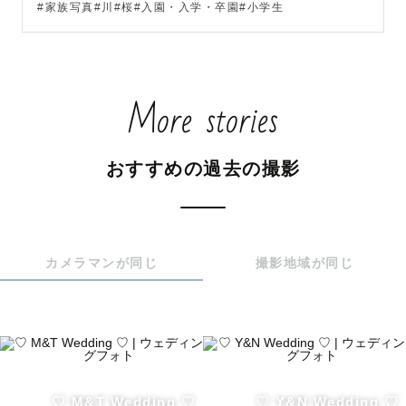
#家族写真#川#桜#入園・入学・卒園#小学生
お二人の共通の趣味や出会ったきっかけの場所やアイテム
があれば

取り入れて撮影するとよりお二人らしさが残せますのでぜ
More stories
ひ教えていただけると嬉しいです♡

ミニ黒板やシャボン玉もお貸出し可能なのでお気軽にご相
談ください🫧

おすすめの過去の撮影
【 ⛺️ブース撮影について 】

ブースを作っての撮影も大得意です☺️

ラブグラフでは基本的には《ブースのご用意はゲスト様》
カメラマンが同じ
撮影地域が同じ
にお願いしてますが、

私の持っているものであれば貸し出しできますのでご依頼
の際にコメントでご相談くださいませ🌼

ー貸出できるものー

・ティピー(ミニテント)

♡ M&T Wedding ♡
♡ Y&N Wedding ♡