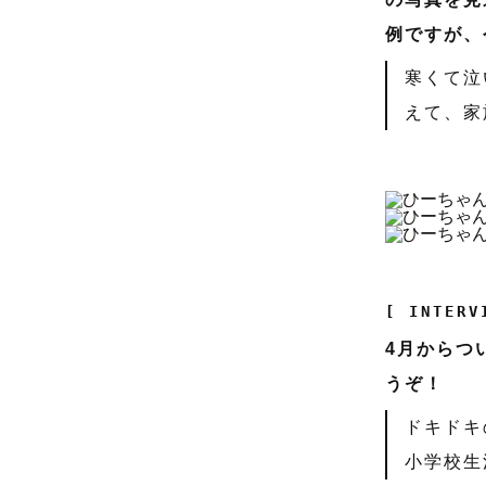
例ですが、
寒くて泣
えて、家
[ INTERV
4月からつ
うぞ！
ドキドキ
小学校生