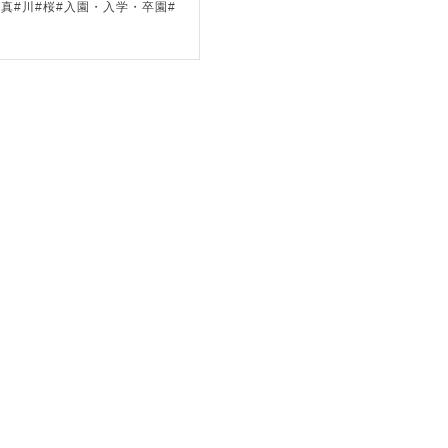
写真#川#桜#入園・入学・卒園#
めるか