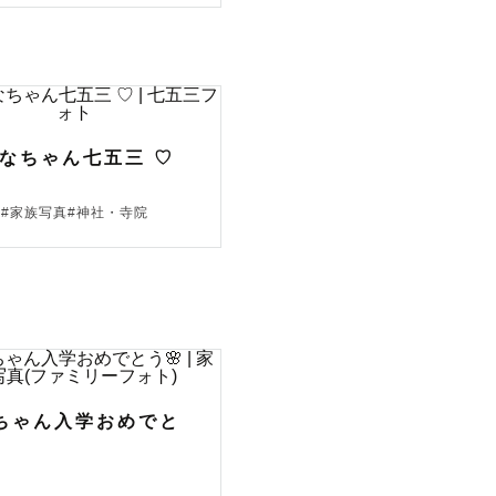
ひなちゃん七五三 ♡
三#家族写真#神社・寺院
ちゃん入学おめでと