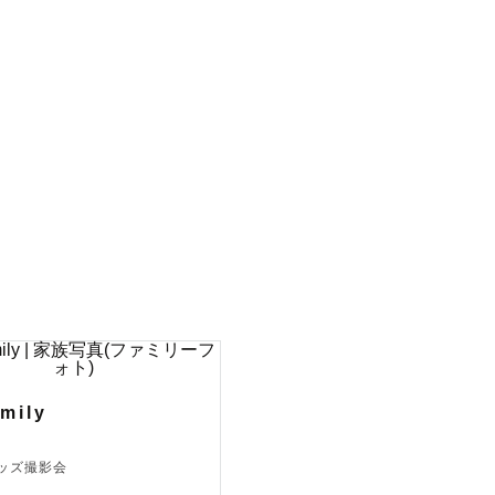
です。

気持ちを持
mily
キッズ撮影会
いです🌟
