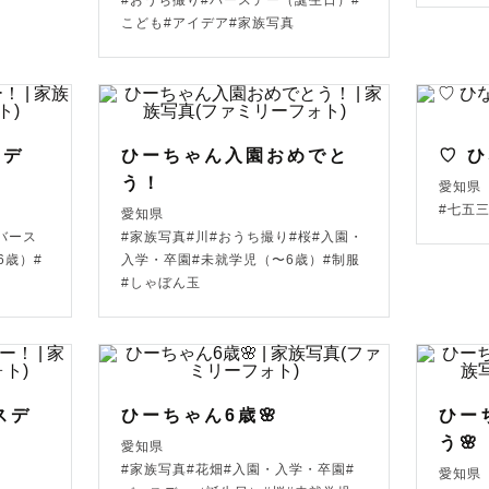
#おうち撮り#バースデー（誕生日）#
ーに、わいわい！と撮影させていただきます😆

こども#アイデア#家族写真
影を希望される方、ぜひご指名お願いします！笑

での事前打ち合わせも可能です！

スデ
ひーちゃん入園おめでと
♡ 
、気になることがあれば気軽にご相談ください😊✨

う！
愛知県
#七五
愛知県
バース
#家族写真#川#おうち撮り#桜#入園・
6歳）#
入学・卒園#未就学児（〜6歳）#制服
ついて】

#しゃぼん玉
、ご家族らしさを写真残しています📷

た撮影はいたしません！

ングにてあなたらしさを教えてください😊✨

スデ
ひーちゃん6歳🌸
ひー
味は、みなさんの雰囲気に合わせて編集しています♪

う🌸
愛知県
#家族写真#花畑#入園・入学・卒園#
愛知県