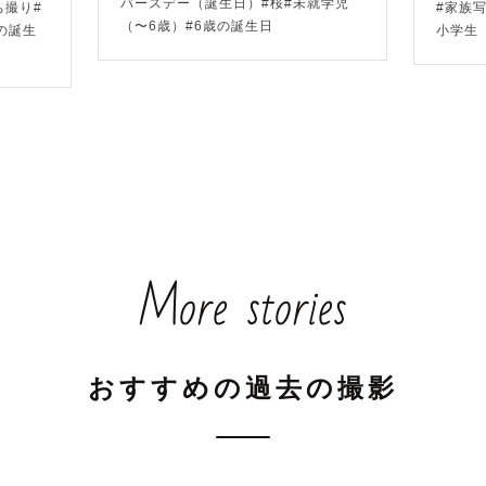
バースデー（誕生日）#桜#未就学児
ち撮り#
#家族
写真撮ってみたい！」「こんな色味が好き！」

（〜6歳）#6歳の誕生日
の誕生
小学生
あればどんどんご提案くださいね😁

々ポージング等を提案させていただきます！

影について】

んの個性を活かした「楽しい写真」が得意です💃

More stories
けど大丈夫かな、撮影慣れてないけど大丈夫かな、楽し
か不安は一切不要です！

おすすめの過去の撮影
一度レビューや各アルバムを確認お願いします✨

通して「楽しかった！」と記載してくださってます✨
