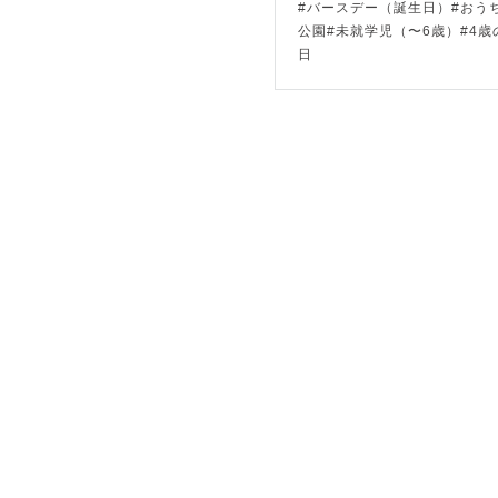
#バースデー（誕生日）#おう
「こんなお
公園#未就学児（〜6歳）#4歳
日
というのが
私からも色
【得意な撮
・ゲストさ
人見知りだ
な、、、と
よかったら
みなさん共