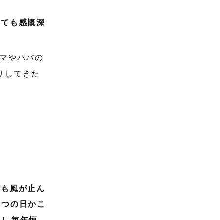
っても感慨深
マやパパの
りしてきた
でも風が止ん
いつの日かこ
！ 毎年恒