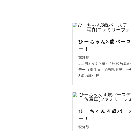
フレンドリ
賑やかな撮
ビデオ会議
ひーちゃん3歳バー
些細なこと
ー！
愛知県
#公園#おうち撮り#家族写真#
デー（誕生日）#未就学児（〜
【お写真に
3歳の誕生日
２人らしさ
型にハマっ
事前ヒアリ
ひーちゃん４歳バー
お写真の色
ー！
愛知県