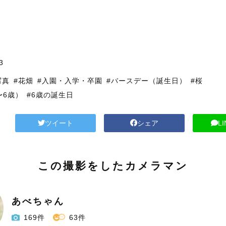
3
写真
#花畑
#入園・入学・卒園
#バースデー（誕生日）
#桜
〜6歳）
#6歳の誕生日
ツイート
シェア
L
この撮影をしたカメラマン
あべちゃん
169件
63件