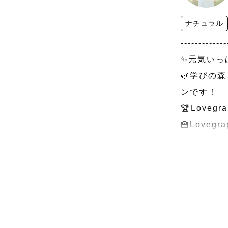
ナチュラル
-------------
✨元気いっ
🌿学びの
ンです！

🏆Lovegra
🏫Lovegr
-------------
〜お知らせ〜
依頼してく
原則月３組
-------------