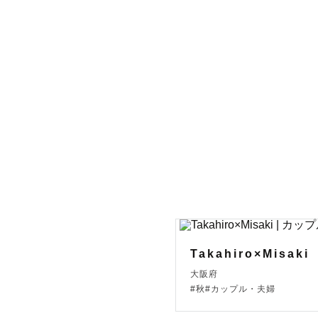
はじめまし
愛知県在住
「あべちゃ
「ゲストさ
って、活動
-------------
【撮影につ
Takahiro×Misaki
「最高な写
大阪府
「楽しい撮
#秋#カップル・夫婦
当日はとに