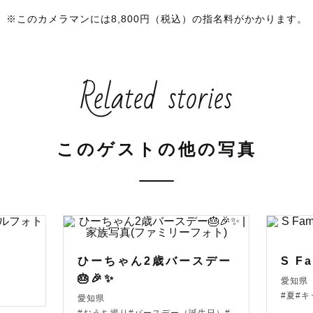
※このカメラマンには8,800円（税込）の指名料がかかります。
て！

、主に東海地方でカメラマン活動をしているあべちゃん
Related stories
ん」と呼んでもらえるとうれしいです😊✨

まにとって、一生の宝物になる1枚を残したい」という
このゲストの他の写真
しています✨

-----------------------------------

いて】

真」だけではなく、

ひーちゃん2歳バースデー
S Fa
🎂🎉✨
愛知県
影体験」を提供できるように撮影に挑ませて頂きます💪

#夏#
愛知県
かく楽しむぞ！！っていう気持ちで来ていただけると嬉し