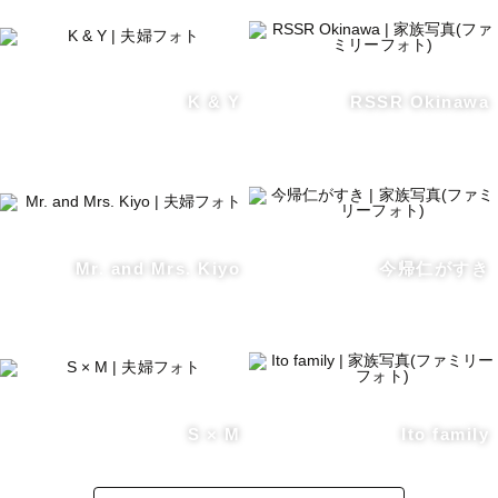
K & Y
RSSR Okinawa
Mr. and Mrs. Kiyo
今帰仁がすき
S × M
Ito family