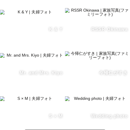
K & Y
RSSR Okinawa
Mr. and Mrs. Kiyo
今帰仁がすき
S × M
Wedding photo