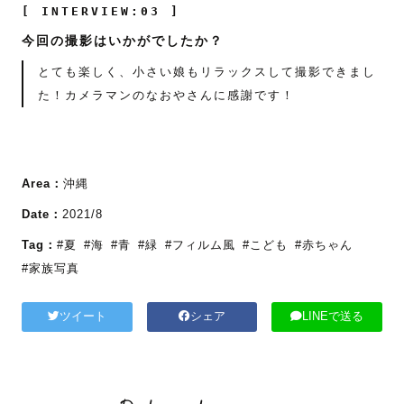
[ INTERVIEW:03 ]
今回の撮影はいかがでしたか？
とても楽しく、小さい娘もリラックスして撮影できまし
た！カメラマンのなおやさんに感謝です！
Area：
沖縄
Date：
2021/8
Tag：
#夏
#海
#青
#緑
#フィルム風
#こども
#赤ちゃん
#家族写真
ツイート
シェア
LINEで送る