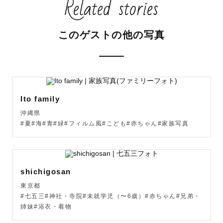
Related stories
このゲストの他の写真
Ito family
沖縄県
#夏#海#青#緑#フィルム風#こども#赤ちゃん#家族写真
shichigosan
東京都
#七五三#神社・寺院#未就学児（〜6歳）#赤ちゃん#兄弟・
姉妹#浴衣・着物