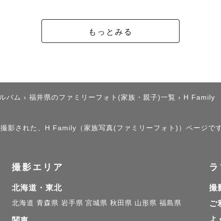
もっとみる
アルバム
›
福井県のファミリーフォト(家族・親子)一覧
›
H Family
で撮影された、H Family（家族写真(ファミリーフォト)）ページで
撮影エリア
ラ
北海道・東北
撮
北海道
青森県
岩手県
宮城県
秋田県
山形県
福島県
ご
よ
関東