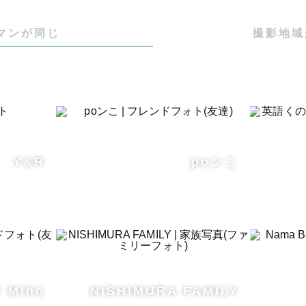
マンが同じ
撮影地域
Y&R
poンこ
× Miho
NISHIMURA FAMILY