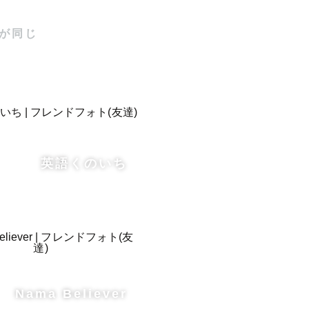
が同じ
英語くのいち
Nama Believer