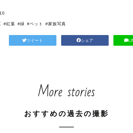
10
三
#紅葉
#緑
#ペット
#家族写真
ツイート
シェア
L
More stories
おすすめの過去の撮影