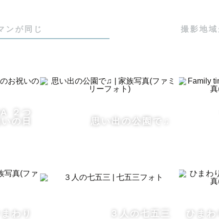
マンが同じ
撮影地域
話しやすい」「優しくて丁寧」

ていただけます。

リングの時間も大切にしています。

張撮影への不安や質問、写真へのご希望や想いなど沢山
MA ２つ
祝いの日
思い出の公園で♫
との空気感を大切にし、それぞれに合わせた対応を心が
想い ／

のは大切な人だと思います。

の今の幸せを感じ、

ひまわり
３人の七五三
ひまわ