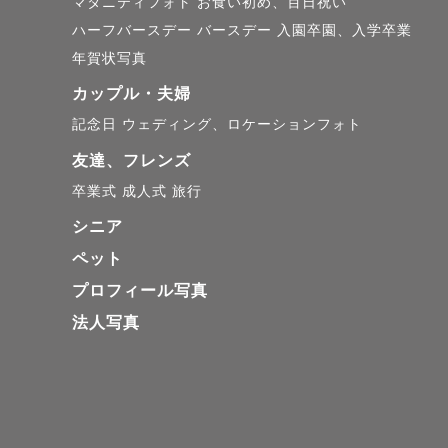
マタニティフォト
お食い初め、百日祝い
┈┈┈┈┈
ハーフバースデー
バースデー
入園卒園、入学卒業
年賀状写真
📍対応エリア
カップル・夫婦
奈良、大阪
記念日
ウェディング、ロケーションフォト
友達、フレンズ
奈良県在住
卒業式
成人式
旅行
シニア
⚫︎春日大社(
ペット
観光客の方
プロフィール写真
スムーズな
法人写真
⚫︎馬見丘陵公
広い公園内
お花の時期