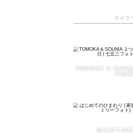
＼ 撮影 ／

カメラ
「気さくで
とよく言っ
事前のヒア
慣れない出
TOMOKA & SOU
さいね。

のお
ゲスト様ご
す。

＼ 写真への
一緒に写る
そんな人と
はじめての