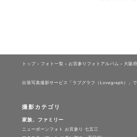
また将来見
ほっこり温
和やかな空
写真へのご
ご縁があっ
トップ
›
フォト一覧
›
お宮参りフォトアルバム
›
大阪
大切にして
有り難いこ
出張写真撮影サービス「ラブグラフ（Lovegraph）
とても多い
大切な時間
撮影カテゴリ
これから新
家族、ファミリー
楽しみにして
ニューボーンフォト
お宮参り
七五三