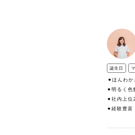
誕生日
︎⚫︎ほんわ
⚫︎明るく
⚫︎社内上位2
⚫︎経験豊富！
┈┈┈┈┈