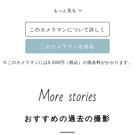
もっと見る
／

も👦🏻👧🏻がいますが

このカメラマンについて詳しく
専業のため

わず対応可能です！

カメラマン

※このカメラマンには5,500円（税込）の指名料がかかります。
定カメラマン

ニューボーン認定カメラマン

More stories
glish available

・七五三

おすすめの過去の撮影
れない方がほとんどだと思います。

段階から撮影中にかけて、細やかにフォローさせていた