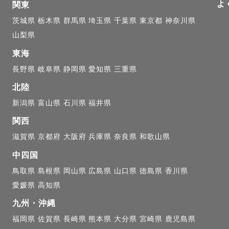
よ
┈┈┈┈┈┈┈┈┈┈┈┈

関東
茨城県
栃木県
群馬県
埼玉県
千葉県
東京都
神奈川県
山梨県
📍

東海
、京都

長野県
岐阜県
静岡県
愛知県
三重県
のため、奈良の撮影が特に得意です！

北陸
新潟県
富山県
石川県
福井県
奈良市)⚫︎

関西
で常に混み合っている人気スポットですが、熟知してい
滋賀県
京都府
大阪府
兵庫県
奈良県
和歌山県
まわり方や撮影スポットを心得ています🦌

中四国
鳥取県
島根県
岡山県
広島県
山口県
徳島県
香川県
園(北葛城郡)⚫︎

愛媛県
高知県
に様々なお花が咲く奈良県内でも有名なスポット🌻

九州・沖縄
やエリアのご案内が可能です🌷

福岡県
佐賀県
長崎県
熊本県
大分県
宮崎県
鹿児島県