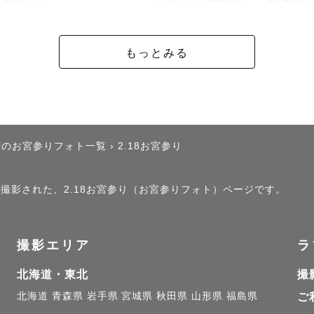
返した際にも

かな気持ちになれるようなお写真をお届けします。

もっとみる
間作りで撮影の時間も思い出になるように🌱

希望や想いを叶えられるように🌱

たゲスト様一組一組を

府のお宮参りフォト一覧
›
2.18お宮参り
います。

とに私はリピーター様が

」で撮影された、2.18お宮参り（お宮参りフォト）ページです。
です。

をご一緒させていただき、いつもありがとうございます♪
撮影エリア
ラ
しくご縁があるゲスト様との出会いも

北海道・東北
撮
います🕊️

北海道
青森県
岩手県
宮城県
秋田県
山形県
福島県
ご