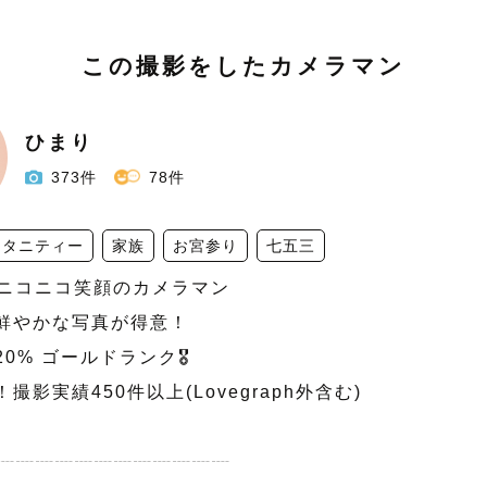
この撮影をしたカメラマン
ひまり
373件
78件
マタニティー
家族
お宮参り
七五三
かニコニコ笑顔のカメラマン

色鮮やかな写真が得意！

0% ゴールドランク🎖️

撮影実績450件以上(Lovegraph外含む)

┈┈┈┈┈┈┈┈┈┈┈┈
