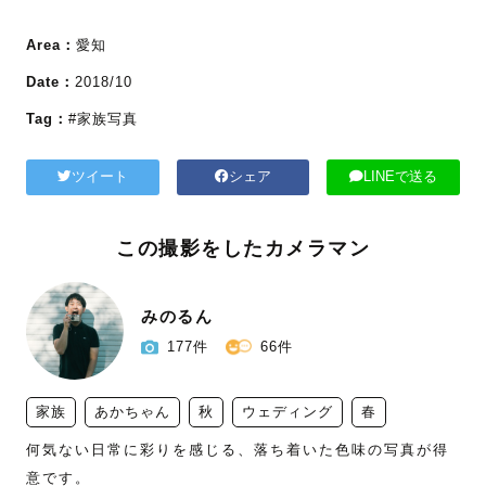
Area：
愛知
Date：
2018/10
Tag：
#家族写真
ツイート
シェア
LINEで送る
この撮影をしたカメラマン
みのるん
177件
66件
家族
あかちゃん
秋
ウェディング
春
何気ない日常に彩りを感じる、落ち着いた色味の写真が得
意です。
