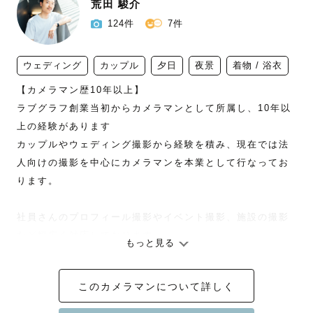
荒田 駿介
124件
7件
ウェディング
カップル
夕日
夜景
着物 / 浴衣
【カメラマン歴10年以上】

ラブグラフ創業当初からカメラマンとして所属し、10年以
上の経験があります

カップルやウェディング撮影から経験を積み、現在では法
人向けの撮影を中心にカメラマンを本業として行なってお
ります。

社員さんのプロフィール撮影やイベント撮影、施設の撮影
など幅広く対応しております

もっと見る
・「オフィス内で綺麗に撮れるか心配」

このカメラマンについて詳しく
・「社員数が多くて時間内に撮れるか心配」

・「翌日にはデータがほしい」
