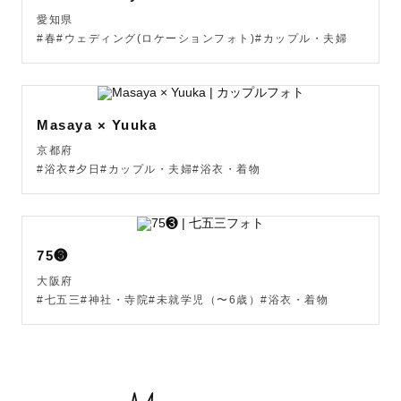
愛知県
#春#ウェディング(ロケーションフォト)#カップル・夫婦
Masaya × Yuuka
京都府
#浴衣#夕日#カップル・夫婦#浴衣・着物
75❸
大阪府
#七五三#神社・寺院#未就学児（〜6歳）#浴衣・着物