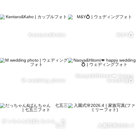
大切な人との幸せな瞬間をカタチに。

＊撮影に込める想い＊

Kentaro&Kaho
M&Y💍
なにげない毎日も幸せな瞬間もぜんぶ「今」しかない大切
で愛おしい瞬間だと思っています。

何年後、何十年後に見返した時に撮った日の温かさや想い
Naoya&Hitomi💋 happy
が溢れてくるような、そんな写真をお届けします。

M wedding photo
wedding💍
恋人と、お友達と、家族と、ペットと、大好きな人との今
しかない愛おしい時間をカタチにして残すお手伝いさせて
ください🌱

心を込めて撮影いたします。

だっちゃん&ばんちゃん 七
五三
入園式🌸2026.4
「今回の撮影にどんな想いがあるのか」
