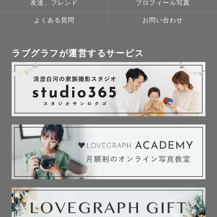
友達、フレンド
プロフィール写真
🌿成人式

素敵なお着物を大人になった姿で。

よくある質問
お問い合わせ
綺麗なお着物・スーツでのとびきり可愛い姿・かっこいい
姿を残すお手伝いいたします。

ラブグラフが運営するサービス
お友達と、恋人と、ご両親と、どんなシチュエーションも
大歓迎です！

🌿マタニティ

家族が増える楽しみが膨らみますように。

ままとぱぱの「元気に産まれてきてね」の気持ちが伝わる
よう心を込めて撮影させていただきます。

ままの体調を考慮し、休憩を挟みつつ撮影いたしますので
ご安心ください。

🌿ニューボーン

産まれてからほんの少しの間しか撮れない新生児さんのと
びきり可愛いお写真を。
