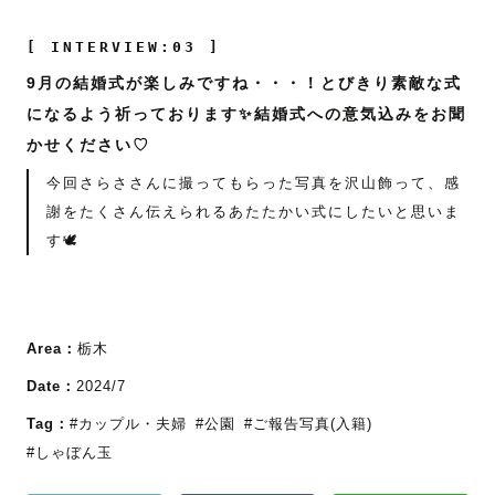
[ INTERVIEW:03 ]
9月の結婚式が楽しみですね・・・！とびきり素敵な式
になるよう祈っております✨結婚式への意気込みをお聞
かせください♡
今回さらささんに撮ってもらった写真を沢山飾って、感
謝をたくさん伝えられるあたたかい式にしたいと思いま
す🕊️
Area：
栃木
Date：
2024/7
Tag：
#カップル・夫婦
#公園
#ご報告写真(入籍)
#しゃぼん玉