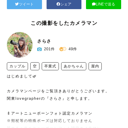
ツイート
シェア
LINEで送る
この撮影をしたカメラマン
さらさ
201件
49件
カップル
空
卒業式
あかちゃん
屋内
はじめまして🌿

カメラマンページをご覧頂きありがとうございます。

関東lovegrapherの『さらさ』と申します。

🍼アートニューボーンフォト認定カメラマン

※頬杖等の特殊ポーズは対応しておりません
