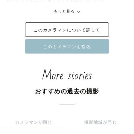
🧸ナチュラルニューボーンフォト認定カメラマン

もっと見る
＊貸出小物＊

このカメラマンについて詳しく
七五三▷ばん傘（赤）

ウェディング▷ベール(4m)

A N B▷巳・うさぎ・コアラもこもこ帽子/うさぎ・くま毛
糸帽子/パン　

More stories
その他▷黒板/フォトフレーム 

※アートニューボーンフォトの作例中で使用している小物
はゲスト様の持ち物の場合がございます。詳しくはお気軽
おすすめの過去の撮影
にお問い合わせくださいませ。

ーーーーーーーーーーーーーーーーーーーーーー

カメラマンが同じ
撮影地域が同じ