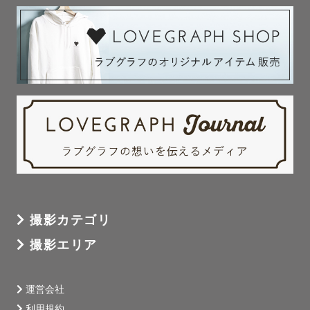
みなさまの「うちの子自慢」お聞かせください！私も負け
ません🐶🐰！笑

＊撮影・打ち合わせについて＊

Lovegraphに依頼した想いやこんな風に撮りたい！などの
イメージがありましたらぜひお聞かせください☺️

事前のLINEやzoom等オンラインでの顔合わせも大歓迎で
す！

こんな場所で撮りたい！こんな風に撮りたい！お気軽にお
っしゃってください！

撮影カテゴリ
撮影について分からないことありましたら1つずつお話させ
撮影エリア
ていただくのでご安心ください🌱

２0：００〜８：００のご連絡を控えさせていただいており
ます。

運営会社
お急ぎのご連絡の場合は遠慮なくおっしゃってください🌷

利用規約