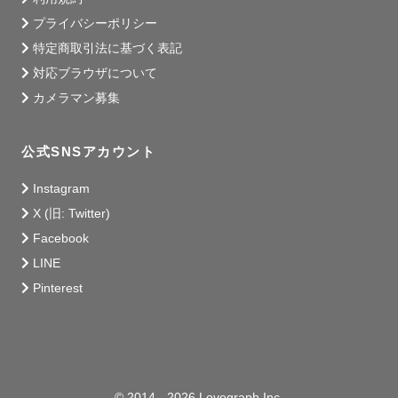
プライバシーポリシー
特定商取引法に基づく表記
＊スケジュール・撮影エリア・交通費について＊

対応ブラウザについて
スケジュール上、△や×になっているお日にちでも撮影でき
カメラマン募集
る場合がございます。

ご希望のお日にちございましたら、お早めにご相談くださ
公式SNSアカウント
い！

Instagram
また、撮影可能エリア以外への出張撮影も受け付けており
X (旧: Twitter)
ます🌱

Facebook
撮影可能エリア内含め交通費が３０００円を超える場合、
LINE
追加で交通費をいただく事がありますので予めご了承くだ
Pinterest
さい。

© 2014 - 2026 Lovegraph Inc.