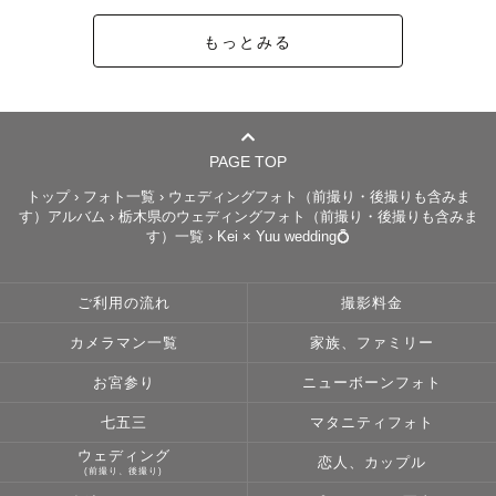
みなさまの想いを大切に大切にカタチにします。

もっとみる
🌿カップル・ウェディング

大好きな恋人との愛おしい瞬間。

普段のおふたりの雰囲気も、いつもと違うおふたりも大切
にカタチにします。

PAGE TOP
誕生日、記念日、旅行、プロポーズなど大切な日や何気な
トップ
›
フォト一覧
›
ウェディングフォト（前撮り・後撮りも含みま
す）アルバム
›
栃木県のウェディングフォト（前撮り・後撮りも含みま
い日常の思い出作りのお手伝いさせてください！

す）一覧
›
Kei × Yuu wedding💍
🌿フレンズ・卒業

ご利用の流れ
撮影料金
夏休みの思い出、放課後のいつも通りの日常、大切な友達
との「今」しかない瞬間を。

カメラマン一覧
家族、ファミリー
そして卒業後、それぞれが新しい場所へ進む前に毎日一緒
お宮参り
ニューボーンフォト
に過ごした仲間たちとのお写真残しませんか。

困った時に見返して背中を押してくれるような、元気をも
七五三
マタニティフォト
らえるようなお写真を撮影いたします。

ウェディング
恋人、カップル
(前撮り、後撮り)