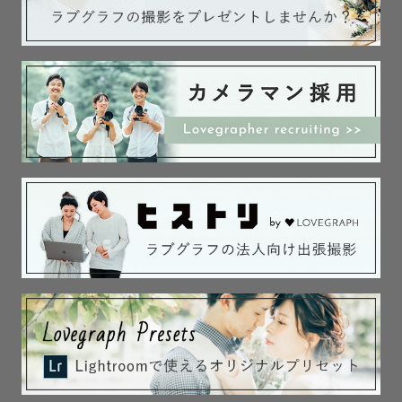
ままと赤ちゃんのペースに合わせて撮影いたしますのでご
安心ください。

背景とカゴの組み合わせ、イメージなどご相談の上撮影さ
せていただきます！

🌿お宮参り(お食い初め)・七五三

大切なお子様のお祝いの日、成長した姿をカタチに。

お宮参りでは初めてのお祝い事の愛おしい瞬間を、七五三
ではお子様の年齢に合わせた成長が感じられるようなお写
真をお届けします。

元気いっぱいなお子様も、恥ずかしがり屋さんなお子様
も、みなさまのペースに合わせて一緒に楽しみながら撮影
いたします。

🌿ペット

小さくても大切な家族。

私たちよりもずっとずっと早く時間が過ぎていく彼らとの
愛おしい日常を心を込めてカタチにします。
