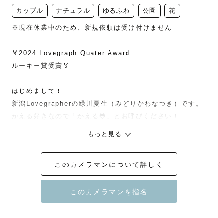
カップル
ナチュラル
ゆるふわ
公園
花
※現在休業中のため、新規依頼は受け付けません

🏅2024 Lovegraph Quater Award 

ルーキー賞受賞🏅

はじめまして！

新潟Lovegrapherの緑川夏生（みどりかわなつき）です。

かえる好きなので「かえる🐸」とお呼びください！

もっと見る
🌿かけがえのない幸せな瞬間を、カタチに残します🌿

撮影中はもちろんのこと、写真を振り返るたびに思わずほ
このカメラマンについて詳しく
ほえんでしまうような、心温まる写真を届けます。

【撮影ジャンル】

ロケーションを生かしたカップルやファミリー撮影が得意
です。
