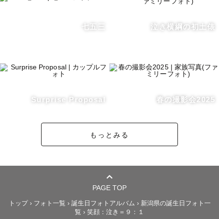
出張します。

交通費が3000円を超える場合、追加で交通費・出張費をご
七五三
泣き横綱の初土俵
負担頂く場合があります。

【アピールポイント】

・英語対応ができます English Available

・お子さんとすぐに仲良くなれます

・北陸や東北の魅力を生かします

Surprise Proposal
春の撮影会2025
撮影に不慣れでもご安心ください。この丸顔と笑顔で、気
もっとみる
づいたら自然に笑顔になっています。

今しかない瞬間を、写真というカタチに残しましょう🐸

【自己紹介】

元々新聞記者として記録するために写真を撮っていました
PAGE TOP
が、人に喜んでもらうために撮りたいという思いから、カ
トップ
›
フォト一覧
›
誕生日フォトアルバム
›
新潟県の誕生日フォト一
覧
›
笑顔：泣き＝９：１
メラマンに転身しました📷
