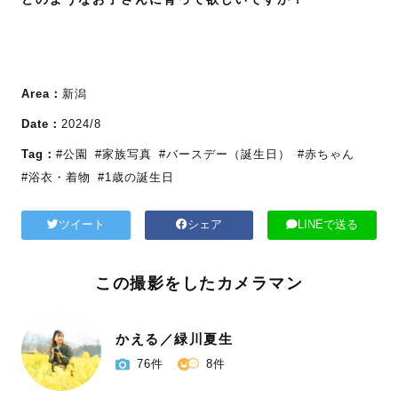
Area：
新潟
Date：
2024/8
Tag：
#公園
#家族写真
#バースデー（誕生日）
#赤ちゃん
#浴衣・着物
#1歳の誕生日
ツイート
シェア
LINEで送る
この撮影をしたカメラマン
かえる／緑川夏生
76件
8件