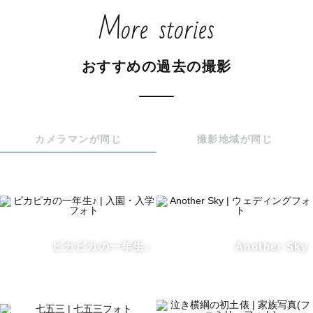
More stories
新潟や秋田に５年以上住んでいます。日本の四季折々な景
色の魅力を存分に生かして撮影します！

おすすめの過去の撮影
【撮影スタイル】

ゲスト様のご要望を叶えるために、撮影当日までに「どん
な写真を残したいか」「好きな雰囲気」「撮りたい場所」
など、撮りたい写真のイメージを教えてください。

カメラマンが同じ
撮影地域が同じ
当日も一緒に楽しみながら撮影しましょう！

撮影に慣れていなくて、ポーズをたくさん提案するのでご
安心ください。

写真からゲスト様の関係性や雰囲気が滲み出るような、自
然体な姿を撮ります。

撮影後も、心を込めて丁寧に写真を仕上げます。

ピカピカの一年生♪
Another Sky
【主な撮影エリア】

新潟県内での撮影になります。

交通費をご負担いただければ、全国や国外など、どこでも