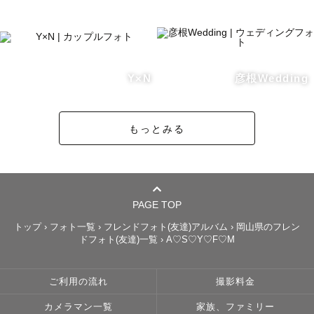
おります🕊️

◼︎高品質な人気ドレス 20,000円

◼︎タキシード 11,000円

Y×N
彦根Wedding
（名古屋市内にてご試着可能です。県外でのご試着は画像
から３点をお選び頂き、撮影当日にお持ちいたします。）

もっとみる
また、メディアに掲載される様な高級ドレス＆タキシード
をお探しの皆様へ

◼︎お洒落な花嫁様に大人気な、『ドレスベネデッタ』様を
PAGE TOP
66,000円、和装88,000円にてご紹介可能です。

トップ
›
フォト一覧
›
フレンドフォト(友達)アルバム
›
岡山県のフレン
（名駅、栄、心斎橋、表参道、仙台にてご試着可能）

ドフォト(友達)一覧
›
A♡S♡Y♡F♡M
ご利用の流れ
撮影料金
【ご準備について】

カメラマン一覧
家族、ファミリー
◼︎ヘアメイク様（3万円前後）
