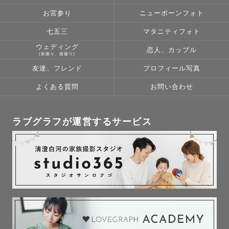
◼︎花束（高品質造花 5,000円・全7種）

お宮参り
ニューボーンフォト
◼︎ロングベール （高品質ベール 1,000円）

七五三
マタニティフォト
のご案内可能です◯

ウェディング
恋人、カップル
(前撮り、後撮り)
また、ご予約後の打ち合わせにて撮影小物のご提案も可能
友達、フレンド
プロフィール写真
です💐

よくある質問
お問い合わせ
《七五三を迎えられる皆様へ》

ラブグラフが運営するサービス
当日楽しそうな笑顔を撮影させて頂く為、

お子様サイズの番傘を無料にてお貸出可能です。

ご希望の方はご依頼の際コメント欄に

「番傘のお貸出し希望」とお知らせ下さい📝
