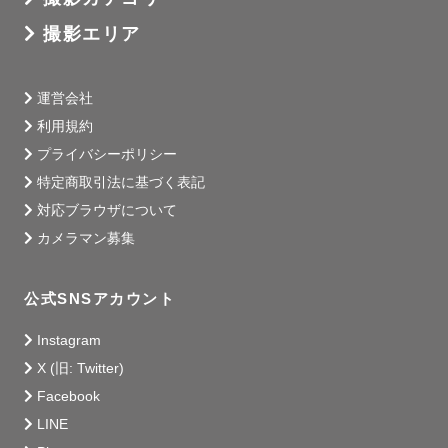
カレンダーの日程が「×」になっている日でも

撮影エリア
撮影可能である場合がございますので、

日程や撮影に関するご質問がございましたら緑アイコンの

運営会社
ラブグラフ認定公式ライン（まほぉ直通）にてお問い合わ
利用規約
せください！

プライバシーポリシー
【友達追加はこちら】https://lin.ee/FRByUya

特定商取引法に基づく表記
対応ブラウザについて
--- 最後に ---

カメラマン募集
ここまで読んで下さりありがとうございました。

公式SNSアカウント
安定したクオリティかつ自然な表情を撮影して欲しい！

Instagram
という方は是非まほぉをご指名ください。

X (旧: Twitter)
Facebook
皆様のご依頼を心よりお待ちしております🕊

LINE