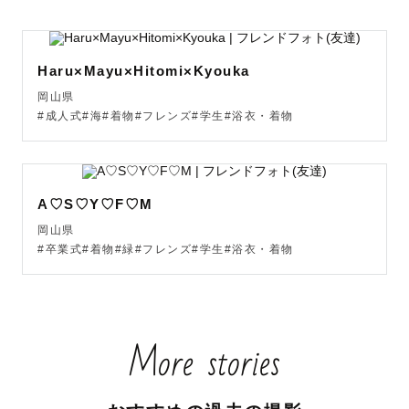
初めまして！！

東海ラブグラファーのまほぉです。

Haru×Mayu×Hitomi×Kyouka
ガジェット好きが拘りの機材で撮影させて頂きます⚙️

岡山県
最高品質のお写真をお求めの方は私をご指名ください🕊️

#成人式#海#着物#フレンズ#学生#浴衣・着物
--- 撮影の流れ ---

A♡S♡Y♡F♡M
撮影 ▶︎ 編集 ▶︎ 納品 となります。

岡山県
#卒業式#着物#緑#フレンズ#学生#浴衣・着物
①撮影

撮影地提案、ポージング指示、全てお任せください！

ご希望がございましたらお打ち合わせにて伺います♪

More stories
②編集

多数メディア掲載経験のある高品質な色味編集をお届けい