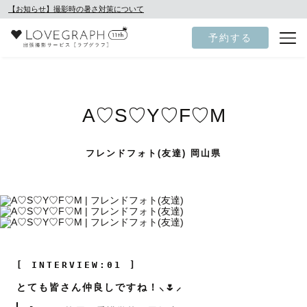
【お知らせ】撮影時の暑さ対策について
予約する
A♡S♡Y♡F♡M
フレンドフォト(友達) 岡山県
[ INTERVIEW:01 ]
とても皆さん仲良しですね！⸜🌷︎⸝‍