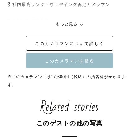
🎖 社内最高ランク・ウェデイング認定カメラマン

🎖 3代目MVP賞受賞

もっと見る
💻  SNS総フォロワー ３万人 『まほぉ』で検索🔍

このカメラマンについて詳しく
📖 多数有名メディアへの掲載

　ゼクシィ様、ソフトバンク様、ソニー様、

※このカメラマンには17,600円（税込）の指名料がかかりま
　　ニコン様、積水ハウス様 etc 

す。
📺 テレビ出演 5回 🎤 

Related stories
📷 大手ソニー様の公式講師

このゲストの他の写真
--- 自己紹介 ---
