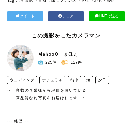
Tag：
#卒業式
#着物
#緑
#フレンズ
#学生
#浴衣・着物
ツイート
シェア
LINEで送る
この撮影をしたカメラマン
MahooO￤まほぉ
225件
127件
ウェディング
ナチュラル
街中
海
夕日
〜　多数の企業様から評価を頂いている

　　高品質なお写真をお届けします　〜

--- 経歴 ---
