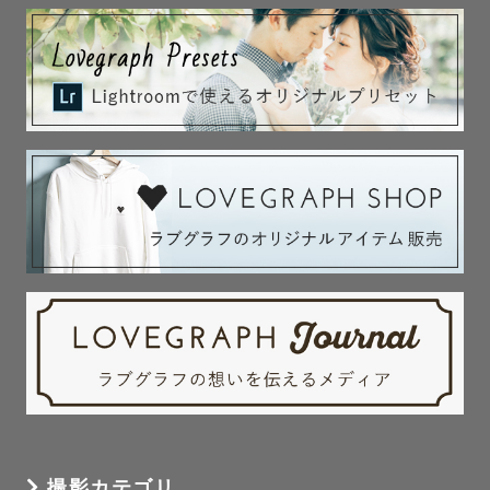
　当日のお天気が悪かった際は是非お申し付けください🌟

--- 撮影地域について ---

全国各地ご対応しております！🌷

交通費が撮影料金に含まれる3000円を超える場合は超過分
を頂きます🙇

交通費は私の自宅(名古屋)から算出を行います。

今まで呼んでいただいたところ🚗💨

東京・埼玉・千葉・神奈川・長野・静岡・愛知・三重・岐
阜・大阪・京都・兵庫・鳥取・島根・岡山・広島・愛媛・
香川・高知

--- お問い合わせ ---

撮影カテゴリ