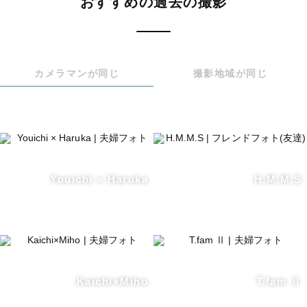
おすすめの過去の撮影
たします🎨

クオリティ確保の為に、お写真お急ぎの方は事前にお知ら
せください！

③納品

カメラマンが同じ
撮影地域が同じ
撮影プランにより枚数が異なります。

目つぶりカット以外のお写真はなるべく全てお渡しいたし
ます🌿

Youichi × Haruka
H.M.M.S
--- オプション ---

《プレ花嫁様へ》

【ドレス・タキシードについて】

衣装レンタルご希望の場合、100種類以上からお貸出いた
Kaichi×Miho
T.fam Ⅱ
します。

私が所有する衣装ですのでとてもお安くさせていただいて