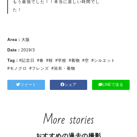
もう最強でした！！本当に楽しい時間でし
た！
Area：
大阪
Date：
2019/3
Tag：
#記念日
#春
#桜
#学校
#着物
#空
#シルエット
#モノクロ
#フレンズ
#浴衣・着物
ツイート
シェア
LINEで送る
More stories
おすすめの過去の撮影