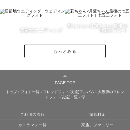
彩ちゃん×月蓮ちゃん最後の
居留地ウエディング
七五三フォト
もっとみる
PAGE TOP
トップ
›
フォト一覧
›
フレンドフォト(友達)アルバム
›
大阪府のフレン
ドフォト(友達)一覧
›
🐻
ご利用の流れ
撮影料金
カメラマン一覧
家族、ファミリー