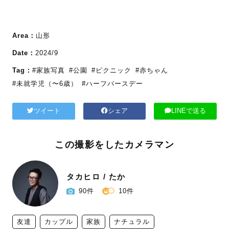
Area：
山形
Date：
2024/9
Tag：
#家族写真
#公園
#ピクニック
#赤ちゃん
#未就学児（〜6歳）
#ハーフバースデー
ツイート
シェア
LINEで送る
この撮影をしたカメラマン
タカヒロ / たか
90件
10件
友達
カップル
家族
ナチュラル