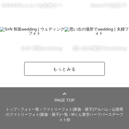
します。撮影内容関わらず、撮影前にお打ち合わせやお電
SARAHちゃん〜お宮参り〜
Nana♡七五三♡
話等ご希望でしたら、ご対応いたしますので遠慮なくご連
絡下さい。

■交通費について🚗

宮城県内・山形市内での撮影については、追加交通費を頂
いておりませんが、昨今のガソリン価格高騰に伴い別途追
S×N 和装wedding
思い出の場所でwedding
加で交通費のご負担をお願いする場合がございます。

　例）・福島市　2,000円〜

もっとみる
　　　・郡山市　3,000円〜

詳しい交通費や対応エリアについては、事前お問合せもし
くは予約後にご相談下さい。

■お問い合わせ✉️

PAGE TOP
　お問合せの際は、下記項目をご参考にお問合せ下さい

トップ
›
フォト一覧
›
ファミリーフォト(家族・親子)アルバム
›
山形県
のファミリーフォト(家族・親子)一覧
›
Mくん青空ハーフバースデーフ
　　撮影ジャンル：家族写真/お宮参り/七五三/ウェディン
ォト🎂
グ/成人式/カップル/フレンズ
