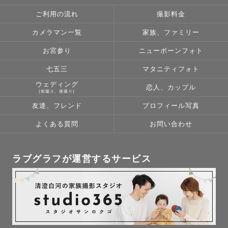
　　希望日時：2023年●月●日（●）　●時●分〜

ご利用の流れ
撮影料金
　　場所：

　　撮影参加人数：

カメラマン一覧
家族、ファミリー
　　その他希望等：

お宮参り
ニューボーンフォト
最後まで読んでいただき、ありがとうございました。ぜひ
七五三
マタニティフォト
皆さまとお会いできることを、楽しみにしています。
ウェディング
恋人、カップル
(前撮り、後撮り)
友達、フレンド
プロフィール写真
よくある質問
お問い合わせ
ラブグラフが運営するサービス