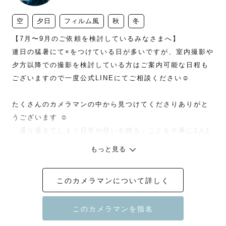
空
夕日
フィルム風
秋
冬
【7月〜9月のご依頼を検討しているみなさまへ】

連日の猛暑にて×をつけている日が多いですが、室内撮影や
夕方以降での撮影を検討している方はご案内可能な日程も
ございますので一度公式LINEにてご相談ください☺️

たくさんのカメラマンの中から見つけてくださりありがと
うございます ☺︎

「通り過ぎてしまう日常や想いを贈る」ことを大事に1人1
人撮影しております。

もっと見る
みんなからは "なぎちゃん" と呼ばれていますので気軽に
呼んでいただけると嬉しいです☺️

このカメラマンについて詳しく
撮影のご相談・質問に関して、公式LINEからお気軽にご連
絡ください🗣
