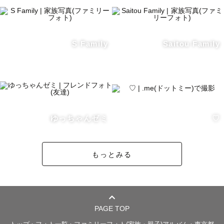
胸のうちにあるその想いを全部込めて。

元気いっぱいな子から人見知りな子まで様子を見ながら一
緒に遊びながら。

S Family
Saitou Family
照れくさいけど、いつもは言えない想いをかぞくと一緒に
過ごしながら。

いつでものこせるからこそ、いつも以上に愛おしい。

家族の軌跡をあなたも含めて、 "今から" 残し始めません
か？

ゆっちゃんゼミ
♡
もっとみる
📸 自分を...

最後に自分自身の写真を残したのはいつですか？

ゆっくり過ごしながらいろんなお話をしましょう。

PAGE TOP
その中で "あなた" 在る時間を。

写真撮られるのが苦手な私だったからこそお贈りしたいカ