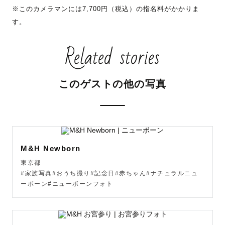
※このカメラマンには7,700円（税込）の指名料がかかりま
す。
🌳どんな写真撮る人なの？☁️

ただ写真に残すよりかは残したい「想い」にフォーカスし
Related stories
た撮影を得意としています。

こうしたかったな、こうだったらいいなを一緒に創ってい
きませんか？

このゲストの他の写真
想いがないからといってお願いしちゃマズイかな、、とは
思わず、

ぜひ今まで撮ったアルバムから"ビビッ"ときたものがあり
ましたらお気軽にご相談くださいね🌿🧺

M&H Newborn
東京都
#家族写真#おうち撮り#記念日#赤ちゃん#ナチュラルニュ
🗣どんな人なの？

ーボーン#ニューボーンフォト
好きな食べ物はラーメン、オムライス、りんご！

でも、三度の飯より寝るのがすごく好き😪
