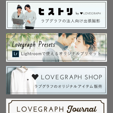
いつでも手軽に残せる時代だからこそ

「 後で 」ではなく今残してほしい。

写真好きなあなたも、苦手で乗り気じゃないあなたも。

笑顔溢れる方も、上手く笑えない方も。

どんな人にも “写真にすること” が いいな と思える様に。

「アルバムをめくる」「タイムカプセルを開ける」そんな
懐かしさや、

“そういえば久しぶりに写真みたけどやっぱいいなぁ”と

話すきっかけになれたらと思い、カメラマンの世界に入り
ました。

特別な瞬間から当たり前に過ぎていく日常まで、

撮影が始まる前から終わってからもワクワク感が続く様、
心がけております。
