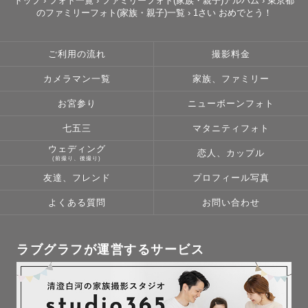
トップ
›
フォト一覧
›
ファミリーフォト(家族・親子)アルバム
›
東京都
のファミリーフォト(家族・親子)一覧
›
1さい おめでとう！
タチが、想いがあります。

自分の"強さ"も"弱さ"も"その時の感情"も全部写真にこめ
てみませんか？

ご利用の流れ
撮影料金
カメラマン一覧
家族、ファミリー
📸 パートナーや友達と...

お宮参り
ニューボーンフォト
一緒にいて写真に残す回数少なくなってきていませんか？

七五三
マタニティフォト
普段から残しているからこそまた違った時間が過ごせた
ウェディング
恋人、カップル
り、残せていないからこそ尊く、愛おしく感じたりしま
(前撮り、後撮り)
す。

友達、フレンド
プロフィール写真
照れくさいけど...振り返れるカタチがあるって良いもんで
よくある質問
お問い合わせ
す。

トクベツな日もなんでもない日も

ラブグラフが運営するサービス
一緒にゆっくり過ごしてみませんか？
