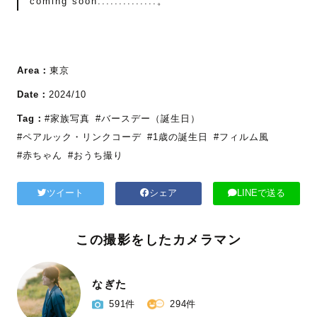
coming soon..............。
Area：
東京
Date：
2024/10
Tag：
#家族写真
#バースデー（誕生日）
#ペアルック・リンクコーデ
#1歳の誕生日
#フィルム風
#赤ちゃん
#おうち撮り
ツイート
シェア
LINEで送る
この撮影をしたカメラマン
なぎた
591件
294件