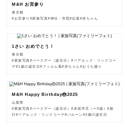
ぼーっと空を見上げるのがとても心地よく、カメラを始め
M&H お宮参り
たきっかけの１つなんです 😌

東京都
ディズニーも好きで年パスを持って公園へ遊びに行く感覚
#お宮参り#家族写真#神社・寺院#紅葉#赤ちゃん
で行くくらいでした😂

旅をするのも好きでガイドブックに載っているところより
1さい おめでとう！
かは地元の人たちが好きな場所だったり地域のことを聴い
東京都
て巡るのが好きです◎

#家族写真#バースデー（誕生日）#ペアルック・リンクコー
デ#1歳の誕生日#フィルム風#赤ちゃん#おうち撮り
いろんな人のおすすめからいろんなものをちょこちょこ好
きになるタイプだったり、その人が好きなこと好きなもの
を聴くのがワクワクでもあり楽しみでもありますのでぜひ
沼らせたいものがありましたらお待ちしております😂

M&H Happy Birthday🎂2025
山梨県
#家族写真#バースデー（誕生日）#未就学児（〜6歳）#旅
行#ペアルック・リンクコーデ#バルーン#3歳の誕生日