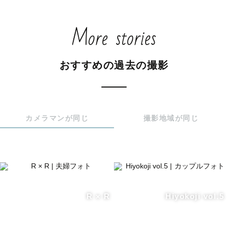
❓なぜ なぎた っていうの？

カメラ始めるまで、自分の名前がとてつもなく苦手でし
More stories
た。

そういうこともあって、なりたい自分になれるもう一つの
名前を作るのが昔から好きで、

おすすめの過去の撮影
ラブグラファーになる手前に出会った少年ジャンプ作品の
主人公の名前から拝借しています。

なぎた という名前、自分の中では想い込めてつけたものな
カメラマンが同じ
撮影地域が同じ
ので気軽に呼んでもらえると嬉しいです♪

詳しく聞きたい方は遠慮なく聞いてくださいね☺️

【 各ジャンルへの想い 】

R × R
Hiyokoji vol.5
📸 家族と...

「 こんな時があったんだ 」と写真と共に振り返る。
