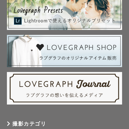
⸻

☁️最後に

”写真はただのキロクではなく、心の宝物”

「今この瞬間が、10年後の宝物になるように。」

そんな気持ちで、一枚一枚シャッターを切っています。

大切な“今”を未来に残すお手伝いができたら、これ以上に
嬉しいことはありません。

ご家族みんなで安心して楽しんでいただけたら嬉しいで
す。

どんな依頼もできる範囲でお受けできればと思いますので
お気軽に公式LINEやinstagramのDMよりご連絡くださ
撮影カテゴリ
い。
