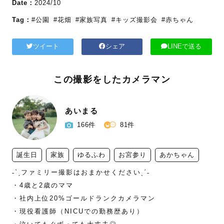
Date：
2024/10
Tag：
#公園
#花畑
#家族写真
#キッズ撮影会
#赤ちゃん
ツイート
シェア
LINEで送る
この撮影をしたカメラマン
あいまる
166件
81件
誕生日
家族
ゆるふわ
お宮参り
あかちゃん
˗ˋˏファミリー撮影はおまかせくださいˎˊ˗

・4歳と2歳のママ

・社内上位20%ゴールドランクカメラマン

・現役看護師（NICUでの勤務歴あり）
