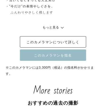
・泣いてもぐずっても大丈夫◎

・”今だけ”の表情やしぐさを、

　 ふんわりやさしく残します

⸻

もっと見る
【6〜8月　平日撮影限定🌿】

このカメラマンについて詳しく
夏の平日は比較的ゆったり撮影できるため、

6〜8月の平日撮影限定で

指名料を2,200円OFFにさせていただきます☺️

※このカメラマンには3,300円（税込）の指名料がかかりま
（ご予約前に公式LINEやinstagramからご連絡下さった
す。
方）

More stories
「土日は予定が合いにくくて…」

という方も、この機会にぜひお気軽にご相談ください◎

おすすめの過去の撮影
いつもの何気ない日常も、
