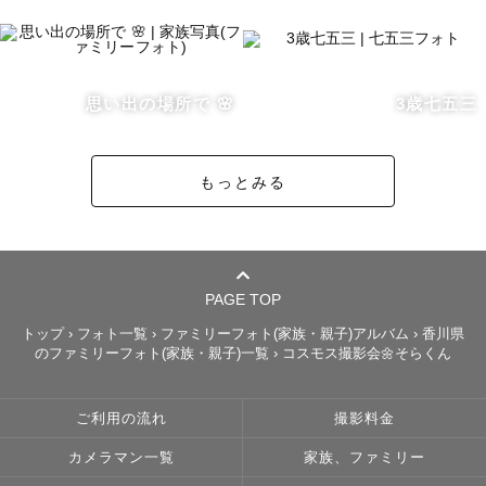
⸻

数ある中から見つけてくださって、ありがとうございま
す。

思い出の場所で 🌸
3歳七五三
🌱写真への想い

もっとみる
上の子は小さい頃とても人見知りで、1歳の記念撮影では笑
顔はほとんどなく、真顔や泣き顔ばかりでした。

でも今振り返ると「そうそう、こんな時期だった！」と笑
える大切な思い出になっています。

PAGE TOP
だからこそ私は、笑顔だけじゃなく“今のその子らしさ”を
トップ
›
フォト一覧
›
ファミリーフォト(家族・親子)アルバム
›
香川県
のファミリーフォト(家族・親子)一覧
›
コスモス撮影会🌼そらくん
残してあげたいと思っています。

気負わず、できるだけ自然な表情を引き出せるように、ご
家族の中にそっと溶け込みながら撮影させていただきます
ご利用の流れ
撮影料金
☺️

カメラマン一覧
家族、ファミリー