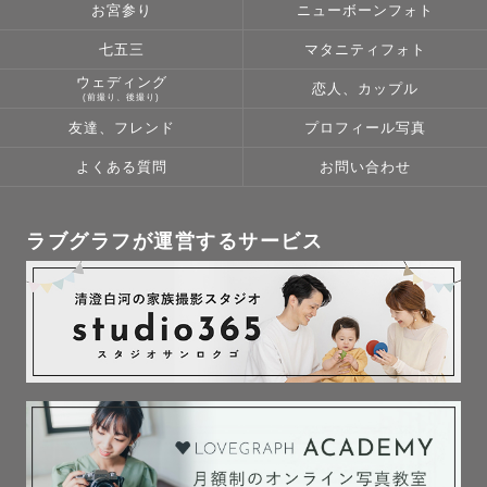
お宮参り
ニューボーンフォト
 NICUでたくさんの赤ちゃんと関わってきた看護師経験が
七五三
マタニティフォト
あるので、ニューボーン撮影やお宮参りも安心してお任せ
ウェディング
恋人、カップル
ください。

(前撮り、後撮り)
（日常写真のようなナチュラルニューボーンも、おくるみ
友達、フレンド
プロフィール写真
を使ったアートニューボーンも可能です✨）

よくある質問
お問い合わせ
泣いても、ぐずっても、抱っこでも大丈夫◎

“今しかない”お子さまの表情や成長を、優しくやわらかな
ラブグラフが運営するサービス
空気感で切り取ります。

見返したときに、思わず笑ってしまうような。

心がじんわり温かくなるような。

そんな写真を、丁寧に撮らせていただきます。

⸻

🌼あいまるってこんな人
