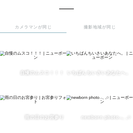
夏のきらきらした空気感も、

大切に残せたら嬉しいです♡

カメラマンが同じ
撮影地域が同じ
⸻

🚗出張について

高松市内は基本的に出張料無料でお伺いします。

その他の地域は10kmごとに＋500円をお願いしておりま
自慢のムスコ！！！
いちばんちいさいあなたへ。
す。

まずはお気軽に公式LINEやinstagramよりご相談くださ
い。

（施設利用料・駐車場代はご負担をお願いしております）

七五三やお宮参りについては

雨の日のお宮参り
newborn photo𓂃 𓈒𓏸
特に”石清尾八幡神社”や”金倉寺”での撮影が得意です◎
