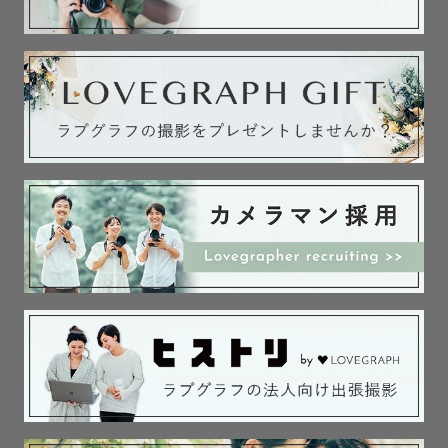
・香川県出身/在住

・現役看護師（NICU経験あり👶🏻）

・1995年生まれ、２児のママ

・休みの日は子どもに体力を奪われながらも、だいたいゆ
めタウンに出没

・遠出も大好きで、気づけば県外までおでかけしてます🚗
✨

・菅田将暉とSaucy Dogが大好き🎧

　→ 合間を縫ってライブにも出かけます✌︎

・ゲストさんからは”柔らかい雰囲気で安心する””自然体で
話しやすい”と言ってもらえることが多いです

・何より人と話すことがだいすきです♡

４歳女の子と２歳男の子がいるので、753でのお子さまと
の関わりにも自信があります◎

ママとしての目線も大切にしながら、親御さんの気持ちに
寄り添う撮影を心がけています☺️
