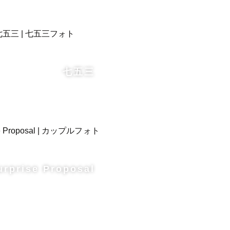
さい。

を撮りま
七五三
。

く場合があ
urprise Proposal