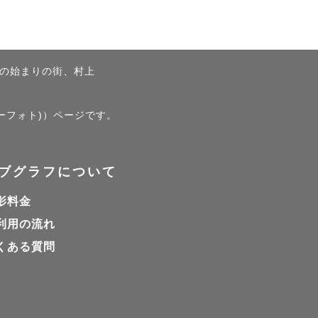
自然に笑顔
の始まりの街、村上
ーフォト)）ページです。
ブグラフについて
喜んでもら
影料金
とが惜しく
利用の流れ
一緒に、今
くある質問