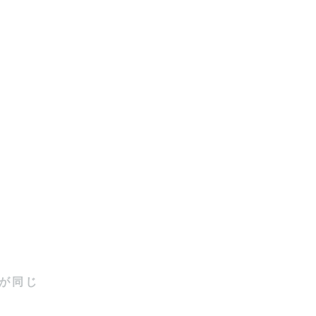
しまうよう
を存分に生
残したい
ージを教え
が同じ