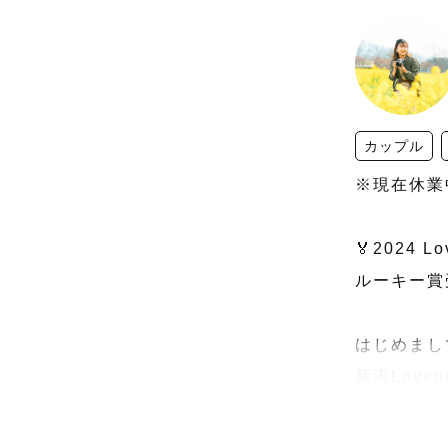
カップル
※現在休業
🏅2024 Lo
ルーキー賞受
はじめまし
新潟Love
かえる好き