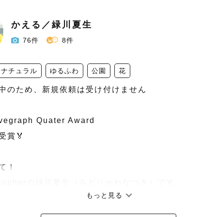
かえる／緑川夏生
76件
8件
ナチュラル
ゆるふわ
公園
花
中のため、新規依頼は受け付けません

vegraph Quater Award 

賞🏅

て！

grapherの緑川夏生（みどりかわなつき）です。

もっと見る
なので「かえる🐸」とお呼びください！
