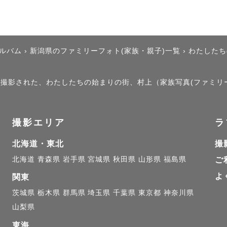
北の魅力を生かします

れでもご安心ください。この丸顔と笑顔で、気づいたら
アルバム
›
新潟県のファミリーフォト(家族・親子)一覧
›
わたしたち
ます。

瞬間を、写真というカタチに残しましょう🐸

）」で撮影された、わたしたちの始まりの街、村上（家族写真(ファミリ


撮影エリア
ラ
者として記録するために写真を撮っていましたが、人に
りたいという思いから、カメラマンに転身しました📷

北海道・東北
撮
から一眼レフで写真を撮っていました。記憶を忘れるこ
北海道
青森県
岩手県
宮城県
秋田県
山形県
福島県
ご
辿るきっかけとなる写真に魅了され続けています。私と
よ
関東
瞬をカタチに残しませんか？
茨城県
栃木県
群馬県
埼玉県
千葉県
東京都
神奈川県
山梨県
東海