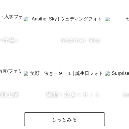
ていなくて、ポーズをたくさん提案するのでご安心くだ
スト様の関係性や雰囲気が滲み出るような、自然体な姿
心を込めて丁寧に写真を仕上げます。

一年生♪
Another Sky
エリア】

の撮影になります。

負担いただければ、全国や国外など、どこでも出張します
000円を超える場合、追加で交通費・出張費をご負担頂
の初土俵
笑顔：泣き＝９：１
S
ポイント】

きます English Available

もっとみる
とすぐに仲良くなれます
