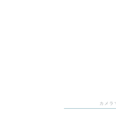
🌿かけが
撮影中はも
な、心温ま
【撮影ジャ
ロケーショ
新潟や秋田
かして撮影
【撮影スタ
ゲスト様の
か」「好き
カメラ
てください。
当日も一緒