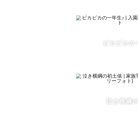
撮影に慣れ
写真からゲ
す。

撮影後も、
ピカピカの
【主な撮影
新潟県内で
交通費をご
交通費が3
ります。

泣き横綱
【アピール
・英語対応がで
・お子さん