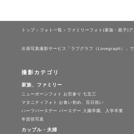
・北陸や東
撮影に不慣
トップ
›
フォト一覧
›
ファミリーフォト(家族・親子)
になってい
今しかない
出張写真撮影サービス「ラブグラフ（Lovegraph
【自己紹介】
撮影カテゴリ
元々新聞記
うために撮
家族、ファミリー
小学生の頃
ニューボーンフォト
お宮参り
七五三
マタニティフォト
お食い初め、百日祝い
て、記憶を
ハーフバースデー
バースデー
入園卒園、入学卒業
しかない一
年賀状写真
カップル・夫婦