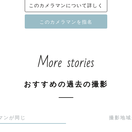
このカメラマンについて詳しく
えのない幸せな瞬間を、カタチに残します🌿

ちろんのこと、写真を振り返るたびに思わずほほえんで
る写真を届けます。

ンル】

More stories
ンを生かしたカップルやファミリー撮影が得意です。

に５年以上住んでいます。日本の四季折々な景色の魅力
します！

おすすめの過去の撮影
イル】

ご要望を叶えるために、撮影当日までに「どんな写真を
な雰囲気」「撮りたい場所」など、撮りたい写真のイメ
マンが同じ
撮影地域


に楽しみながら撮影しましょう！
