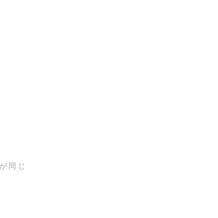


なります。

以降がおす
が同じ