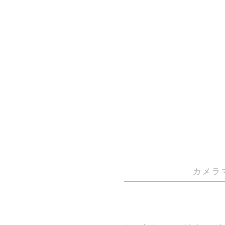
👘七五三

かしこまっ
そわそわし
また、笑顔
素敵な日に
しっかりと
予めご了承
お昼前後の
すめです✨

カメラ
【貸出可能
女の子：番
男の子：番