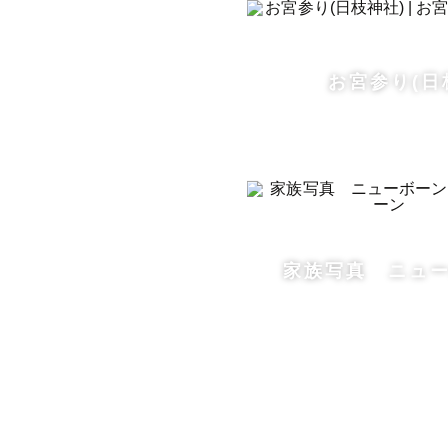
.

お宮参り(日
 👶お宮参り

ニューボー
もちろん赤
おじいさま
.

家族写真 ニュ
🤰マタニテ
一人の女性
『マタニテ
ポージング