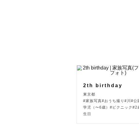
て頂いており
.

▶︎  ୨୧　
私が過去に
˗ˏˋ『当
　　　　　
2th birthday
東京都
#家族写真#おうち撮り#川#公
という思い
学児（〜6歳）#ピクニック#2
生日
今でも同じ
いつかの未
と思っても