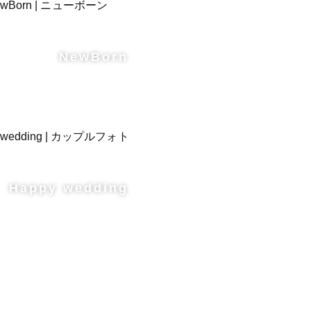
NewBorn
します。

パママ、

Happy wedding
います。

ので、

ください！
