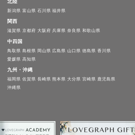
北陸
新潟県
富山県
石川県
福井県
関西
ーーーーー

滋賀県
京都府
大阪府
兵庫県
奈良県
和歌山県
中四国
鳥取県
島根県
岡山県
広島県
山口県
徳島県
香川県
す。ってどんな人？✿

愛媛県
高知県
九州・沖縄
ラが大好きな32歳です！

福岡県
佐賀県
長崎県
熊本県
大分県
宮崎県
鹿児島県
、大学は大分・イギリス、現在は関東に7年住んでいます
沖縄県
好きで今まで２５カ国行ったことがあります🌎✈️

よく言って頂ける親しみやすさを活かして、

しさを大切にありのままのゲスト様のカタチを残します🕊
ーーーーー
