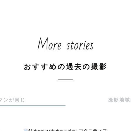
た写真だけでなく、お子様がその日のいつもと違う様子に
て緊張している姿、時には嫌がって泣いてしまう姿、

More stories
で駆け回るありのままの今の姿を残しております。

なるように、少しでもお子様と仲良くなるために

ヒアリングを行っておりますので事前のやりとりが多く
おすすめの過去の撮影
ください。

時間帯は神社が混み合いますので、9時スタートや14時
マンが同じ
撮影地域
小物】

傘・手毬

傘・剣
