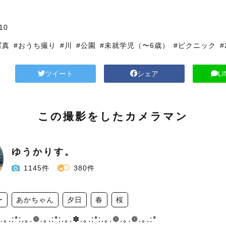
10
写真
#おうち撮り
#川
#公園
#未就学児（〜6歳）
#ピクニック
ツイート
シェア
L
この撮影をしたカメラマン
ゆうかりす。
1145件
380件
ー
あかちゃん
夕日
春
桜
.｡.:*:.｡.❁.｡.:*:.｡.✽.｡.:*:.｡.❁.｡.❁.｡.:*
