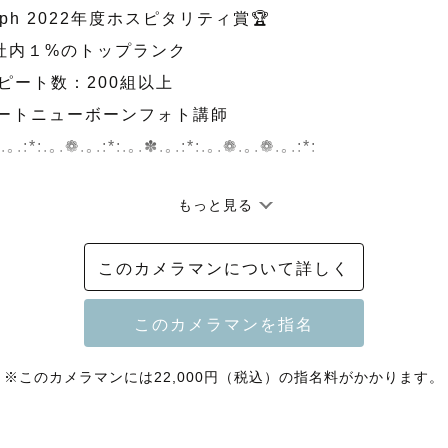
raph 2022年度ホスピタリティ賞🏆

ピート数：200組以上

アートニューボーンフォト講師

.｡.:*:.｡.❁.｡.:*:.｡.✽.｡.:*:.｡.❁.｡.❁.｡.:*:

もっと見る
トーリーに寄り添うカメラマン　

このカメラマンについて詳しく
　　　　　　　　　　　 ━━━╋

になって7年、ウエディング・マタニティフォト から始ま
ン〜七五三　まで同じご家族様を撮影させていただける
※このカメラマンには22,000円（税込）の指名料がかかります。
を経て一緒に思い出話をしたり、家族の成長を写真と共