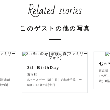
Related stories
ます🕊️

このゲストの他の写真
私の写真に込める思い  ୨୧

経験した様々なことから、

たり前』で普段気づかない『日常の幸せな瞬間』に

七五
　　　1人でも多くの人に気づいてほしい ˎˊ˗

3th BirthDay
東京都
東京都
#七五
園#未就
#バースデー（誕生日）#未就学児（〜
歳）#
で19歳の時にカメラを始め

歳の誕
6歳）#3歳の誕生日
気持ちで撮影しております。

来で、「この時を写真に残しててよかった」

らえるようなお写真を残していきたいです✽
