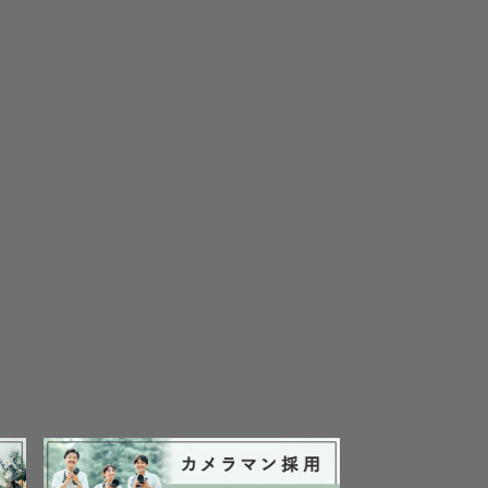
！

️
