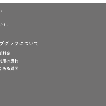
ay
ジです。
ています。

ブグラフについて
影料金
利用の流れ
くある質問