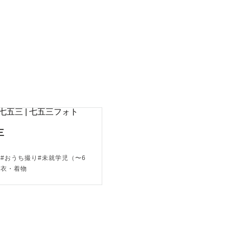
三
三#おうち撮り#未就学児（〜6
浴衣・着物