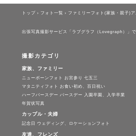
トップ
›
フォト一覧
›
ファミリーフォト(家族・親子)
🍼アート
出張写真撮影サービス「ラブグラフ（Lovegraph）」で
”生まれて
あっという
撮影カテゴリ
200件以
家族、ファミリー
安心してお
ニューボーンフォト
お宮参り
七五三
マタニティフォト
お食い初め、百日祝い
୨୧テイスト

ハーフバースデー
バースデー
入園卒園、入学卒業
お花とアン
年賀状写真
アートニュ
カップル・夫婦
ペットやご
記念日
ウェディング、ロケーションフォト
友達、フレンズ