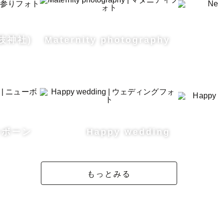
枝神社)
Maternity photography
ンフォトの経験を活かして主役の赤ちゃんを可愛く撮影
ちゃんだけでなく、お子様を見て幸せに微笑んでいるパ
おばあさまも素敵に残しますのでお任せください！

ーボーン
Happy wedding
ィフォト

が母になる大切な時間を思いと共に大切な写真と思って
もっとみる
ィのゆうかりす 。』と周りのカメラマンからも言われる
や撮影場所、妊婦さんへの気遣いを含め安心してお任せ