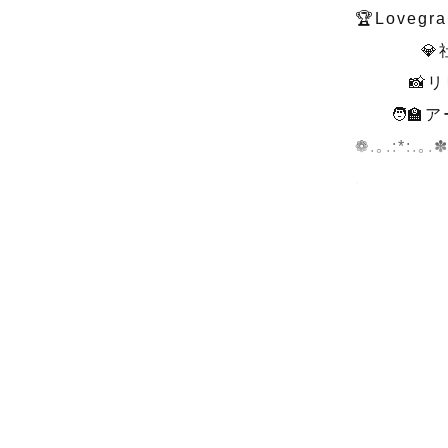
🏆Loveg
        　💎社内１%のトップランク

　　　📸リ
　　🧑‍
❁.｡.:*:.｡.✽
.

╋━━

　家族のス
　　　　　
カメラマン
ニューボー
です！

数回の撮影