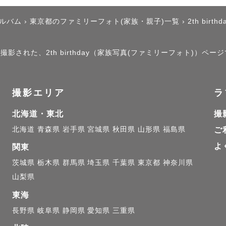
アルバム
›
東京都のファミリーフォト(家族・親子)一覧
›
2th birthd
ニューボーンフォト

撮影された、2th birthday（家族写真(ファミリーフォト)）ペー
きてくれて、ありがとう”の想いを形に、

間に成長してしまう新生児の姿を写真に残したいと思っ
撮影エリア
ラ
上撮影経験があるニューボーンフォトの講師です。

北海道・東北
撮
任せいただければと思います。

北海道
青森県
岩手県
宮城県
秋田県
山形県
福島県
ご
よ
関東
茨城県
栃木県
群馬県
埼玉県
千葉県
東京都
神奈川県
ティーク小物を使用した撮影が得意です❀

山梨県
ーボーンでは、お子様だけでなく

東海
家族の日常写真も一緒に残しています。

長野県
岐阜県
静岡県
愛知県
三重県