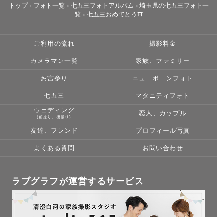
・旅行（1人旅も行っちゃいます）

トップ
›
フォト一覧
›
七五三フォトアルバム
›
埼玉県の七五三フォト一
覧
›
七五三おめでとう⛩️
ご利用の流れ
撮影料金
カメラマン一覧
家族、ファミリー
🌸撮影地域

お宮参り
ニューボーンフォト
埼玉・東京・神奈川

※対応エリア内でしたら原則交通費無料です！（駅から遠
七五三
マタニティフォト
い場合などは一部交通費がかかる場合もあります）

ウェディング
恋人、カップル
※対応エリア外の場合、追加交通費はかかりますがどこで
(前撮り、後撮り)
も全国出張可能です！

友達、フレンド
プロフィール写真
よくある質問
お問い合わせ
🌸撮影日程について

ラブグラフが運営するサービス
土日は×が多いですが、お問い合わせいただければ調整させ
ていただきます。
