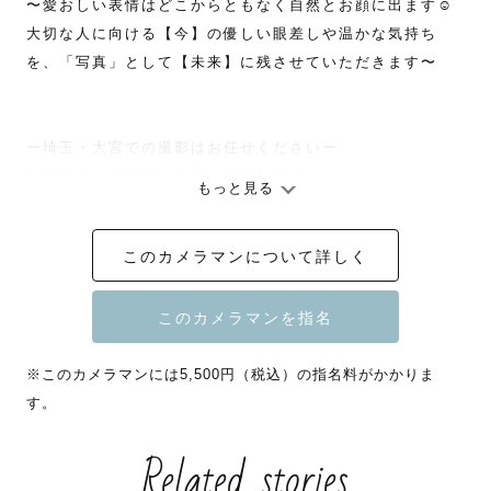
〜愛おしい表情はどこからともなく自然とお顔に出ます☺️

大切な人に向ける【今】の優しい眼差しや温かな気持ち
を、「写真」として【未来】に残させていただきます〜

ー埼玉・大宮での撮影はお任せくださいー

お宮参り・七五三：武蔵一宮氷川神社

もっと見る
お花の撮影：大宮花の丘農林公苑（桜やチューリップの名
所です🌸）

このカメラマンについて詳しく
✿---------------------------------------------------✿

※このカメラマンには5,500円（税込）の指名料がかかりま
🌸３児を育てるママフォトグラファー

す。
🌻季節のお花とお子さまとの自然なお写真が得意です

🍁ラブグラフにjoinし1年で120件以上のご依頼と撮影

Related stories
🎄社内上位２０％ランクカメラマン
