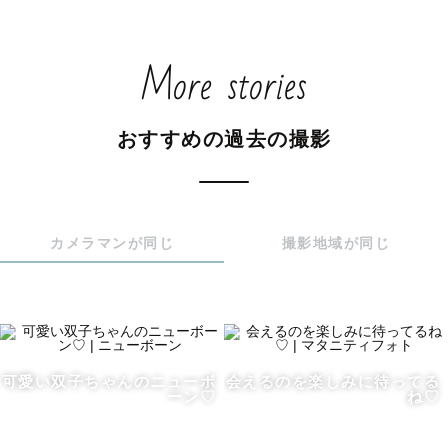
て育ってきたんだって幸せを感じてもらいたくて、

そんな想いを込めて撮影させていただきます☺️

More stories
🌸撮影スタイルについて

おすすめの過去の撮影
ゲストさまの雰囲気に合わせた撮影をさせていただいてお
ります😊

・わいわい楽しい撮影

カメラマンが同じ
撮影地域が同じ
・ゆったり穏やかな撮影

・私とゲストさまで１つのアルバムを作り上げていく撮影

・ゲストさまご家族の空気感をそのまま残す撮影

などお子さまの様子などで撮影にご希望ありましたらぜひ
可愛い双子ちゃんのニューボ
会えるのを楽しみに待ってる
お気軽にお伝えくださいね☺️

ーン♡
ね♡