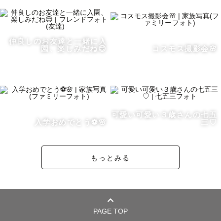
🌸haruについて

愛知県出身、埼玉県在住、これまで関東４県（東京・神奈
仲良しのお友達と一緒に入
川・千葉・埼玉）在住経験あり✩︎⡱

園、楽しみだね😊
コスモス撮影会🌸
6歳👧🏻、３歳👧🏻、１歳👦🏻の３人の子を育てるママカメ
ラマンです🍀

保育園での勤務経験もあり、子どもと遊ぶの大好きです😊

ぜひ遊びながら撮影楽しみましょう☺️

無理して笑わなくても、自然な「その時その瞬間」を形に
可愛い可愛い３歳さんの七五
入学おめでとう⚽️🌸
三♡
残します📸

〜好きなこと・もの〜

もっとみる
共通点がありましたらぜひ教えてください✩︎⡱

・音楽（学生時代はバンドやってました🎵）

・和菓子（和菓子教室に1年通ってました🍡）

PAGE TOP
・カフェ（のんびりするの大好きです）
