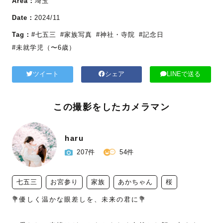
Area：
埼玉
Date：
2024/11
Tag：
#七五三
#家族写真
#神社・寺院
#記念日
#未就学児（〜6歳）
ツイート
シェア
LINEで送る
この撮影をしたカメラマン
haru
207件
54件
七五三
お宮参り
家族
あかちゃん
桜
💐優しく温かな眼差しを、未来の君に💐
