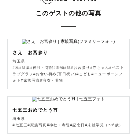
✿---------------------------------------------------✿

このゲストの他の写真
はじめまして🌷

ラブグラフカメラマンのharuと申します✩︎⡱

ページをご覧いただきありがとうございます。

さえ お宮参り
埼玉県
#秋#紅葉#神社・寺院#着物#緑#お宮参り#赤ちゃん#ベスト
🌸想い

ラブグラフ#お食い初め(百日祝い)#こども#ニューボーンフ
私は家族写真が大好きです♡

ォト#家族写真#浴衣・着物
生まれた時、生まれて１年間にある様々な行事、そしてひ
とつひとつ歳を重ねていく日々‥

そこにいるのは、自分にたくさん愛情を注いでくれて１番
七五三おめでとう⛩️
の味方でいてくれる家族👪

小さな頃の自分がどれだけ愛されて育ってきたか、ひとつ
埼玉県
#七五三#家族写真#神社・寺院#記念日#未就学児（〜6歳）
の写真を見返せばすぐ家族の愛が伝わってくる。

そのような幸せを形に残したくて、たくさんの人に愛され