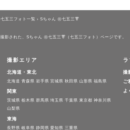
の七五三フォト一覧
›
Sちゃん ㊗️七五三👘
で撮影された、Sちゃん ㊗️七五三👘（七五三フォト）ページです。
撮影エリア
ラ
北海道・東北
撮
北海道
青森県
岩手県
宮城県
秋田県
山形県
福島県
ご
よ
関東
茨城県
栃木県
群馬県
埼玉県
千葉県
東京都
神奈川県
山梨県
東海
長野県
岐阜県
静岡県
愛知県
三重県