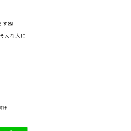
す💌
そんな人に
姉妹