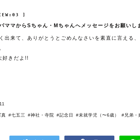
IEW:03 ]
パママからSちゃん・Mちゃんへメッセージをお願いしま
く出来て、ありがとうとごめんなさいを素直に言える、
。
大好きだよ!!
11
写真
#七五三
#神社・寺院
#記念日
#未就学児（〜6歳）
#兄弟・