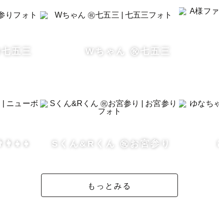
️七五三
Wちゃん ㊗️七五三
‍👧‍👧
Sくん&Rくん ㊗️お宮参り
もっとみる