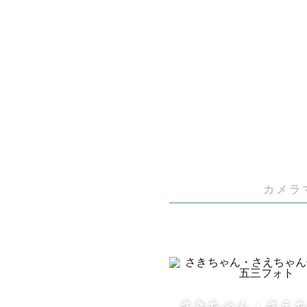
【自己紹介】
子供と遊ぶの
よく喋りよ
全力でお子
自然な笑顔を
人見知りの
お別れが寂
カメラ
お母さんが
ってびっく
みたいな経
だから、

さきちゃん・さえ