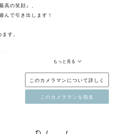
最高の笑顔』、

遊んで引き出します！

ます。

て！

もっと見る
ページをご覧いただき

ございます✨

このカメラマンについて詳しく
ラファーの「あろ」です🌸
