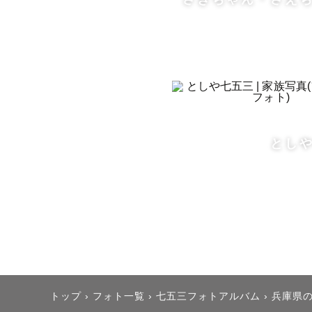
「うちの子
「じっとし
と心配なパ
七五三やお
記念日もお
とし
思い出に残
プレゼント
【撮影エリ
大阪、神戸
関西圏で活
トップ
›
フォト一覧
›
七五三フォトアルバム
›
兵庫県
一部交通費