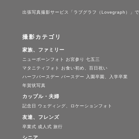
ございます
出張写真撮影サービス「ラブグラフ（Lovegraph
(※自宅から
撮影カテゴリ
家族、ファミリー
ニューボーンフォト
お宮参り
七五三
マタニティフォト
お食い初め、百日祝い
ハーフバースデー
バースデー
入園卒園、入学卒業
年賀状写真
カップル・夫婦
記念日
ウェディング、ロケーションフォト
友達、フレンズ
卒業式
成人式
旅行
シニア