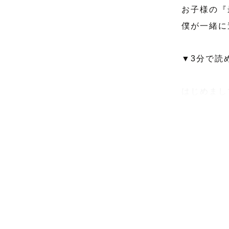
お子様の『
僕が一緒に
▼3分で読め
はじめまし
カメラマン
ありがとう
関西ラブグ
【想い】
