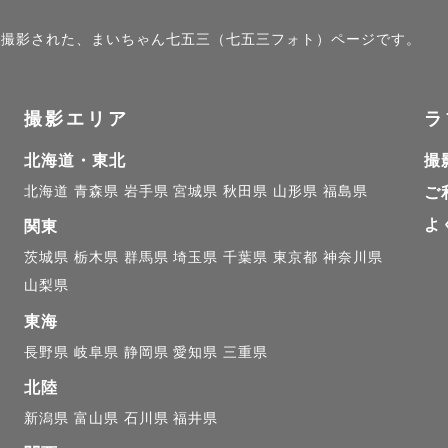
ので、ご相談ください。

）」で撮影された、まいちゃん七五三（七五三フォト）ページです。
往復3000円を超える場合)
撮影エリア
ラ
北海道・東北
撮
北海道
青森県
岩手県
宮城県
秋田県
山形県
福島県
ご
よ
関東
茨城県
栃木県
群馬県
埼玉県
千葉県
東京都
神奈川県
山梨県
東海
長野県
岐阜県
静岡県
愛知県
三重県
北陸
新潟県
富山県
石川県
福井県