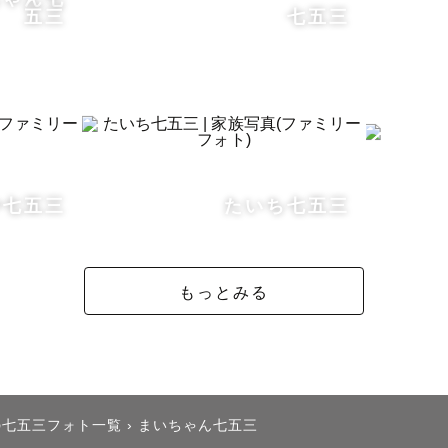
五三
七五三
、人見知りだから…」

ているのが苦手で…」

パ・ママもご安心くださいね🍀

宮参りなど、 

任せください！

や七五三
たいち七五三
る素敵な思い出を

します。

もっとみる
ア】

、京都を中心に

動しています。

の七五三フォト一覧
›
まいちゃん七五三
を頂く場合も
