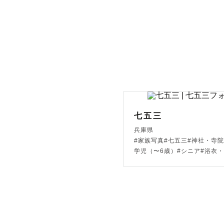
何気ない日
七五三やお
お誕生日の
ご家族にと
とびきりの
お手伝いを
七五三
大切なお子
兵庫県
5年後、10
#家族写真#七五三#神社・寺院
学児（〜6歳）#シニア#浴衣
時が経った
「あの時楽
笑って思い
未来の宝物を