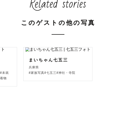
Related stories
常の瞬間や

宮参り、

などの記念日も。

このゲストの他の写真
って大切な「今」を

笑顔と共に写真に残す

させてください😊

まいちゃん七五三
さんが

兵庫県
年後、20年後…

#未就
#家族写真#七五三#神社・寺院
・着物
際に写真を見返して

しかったね！」と

出話ができるような、

お届けします✨    
