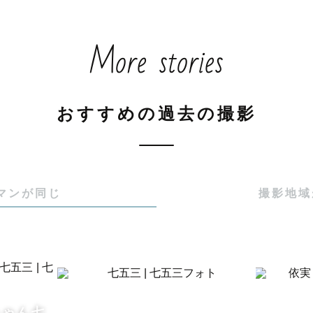


More stories
が大好きな26歳お兄さんです🙋‍♂️

く笑い、よく遊びます。

様と一緒に遊んで、

おすすめの過去の撮影
引き出します😊  

お子様が撮影後に

しくて泣いてしまったり、

マンが同じ
撮影地域
「息子がこんなに懐くなんて！」

りする、、、

験もしばしば。

ちゃん七