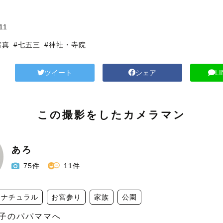
11
写真
#七五三
#神社・寺院
ツイート
シェア
L
この撮影をしたカメラマン
あろ
75件
11件
ナチュラル
お宮参り
家族
公園
子のパパママへ
