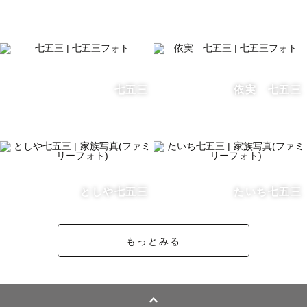
【自己紹介】

子供と遊ぶのが大好きな26歳お兄さんです🙋‍♂️

よく喋りよく笑い、よく遊びます。

全力でお子様と一緒に遊んで、

自然な笑顔を引き出します😊  

七五三
依実 七五三
人見知りのお子様が撮影後に

お別れが寂しくて泣いてしまったり、

お母さんが「息子がこんなに懐くなんて！」

ってびっくりする、、、

みたいな経験もしばしば。

としや七五三
たいち七五三
だから、

もっとみる
「うちの子、人見知りだから…」

「じっとしているのが苦手で…」

と心配なパパ・ママもご安心くださいね🍀
