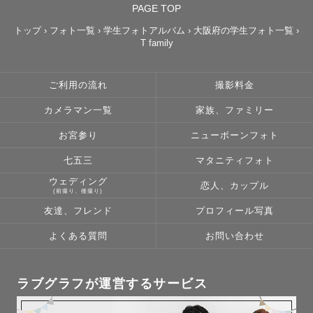
七五三やお宮参りなど、 

PAGE TOP
記念日もお任せください！

トップ
›
フォト一覧
›
学生フォトアルバム
›
大阪府の学生フォト一覧
›
T family
思い出に残る素敵な思い出を

プレゼントします。

ご利用の流れ
撮影料金
【撮影エリア】

カメラマン一覧
家族、ファミリー
大阪、神戸、京都を中心に

関西圏で活動しています。

お宮参り
ニューボーンフォト
七五三
マタニティフォト
一部交通費を頂く場合も

ウェディング
恋人、カップル
ございますので、ご相談ください。

(前撮り、後撮り)
(※自宅から往復3000円を超える場合)
友達、フレンド
プロフィール写真
よくある質問
お問い合わせ
ラブグラフが運営するサービス