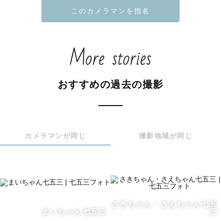
【想い】

何気ない日常の瞬間や

More stories
七五三やお宮参り、

お誕生日のなどの記念日も。

ご家族にとって大切な「今」を

おすすめの過去の撮影
とびきりの笑顔と共に写真に残す

お手伝いをさせてください😊

大切なお子さんが

カメラマンが同じ
撮影地域が同じ
5年後、10年後、20年後…

時が経った際に写真を見返して

「あの時楽しかったね！」と

笑って思い出話ができるような、

未来の宝物をお届けします✨    

さきちゃん・さえちゃん七五
まいちゃん七五三
三