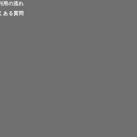
利用の流れ
下さい♩

くある質問
ただきま
理解のほど