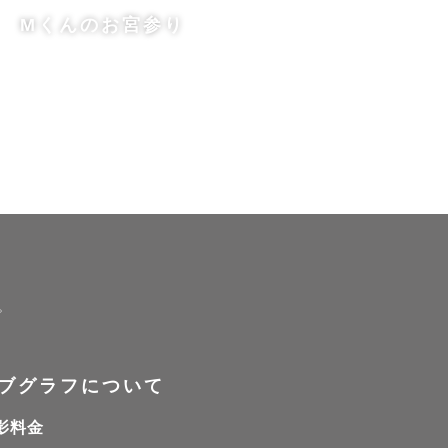
Mくんのお宮参り
るよう、肌
く、ご家族
なっておりま
。
じのお写真が
ブグラフについて
影料金