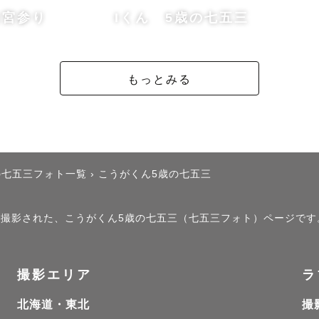
お宮参り
Iくん 5歳の七五三
に関して

たお子様の肌質から、将来息づかいや匂いまで思い出せ
もっとみる
だわり、色味もできるだけ綺麗に見える様にと、柔らか
場所に合ったレタッチを心がけております。

間帯について

の七五三フォト一覧
›
こうがくん5歳の七五三
〜16：00、休日9：00〜17：00頃が対応可能時間と
）」で撮影された、こうがくん5歳の七五三（七五三フォト）ページです
時間帯としては、14時以降の光が柔らかくて優しい感
おすすめです！！

撮影エリア
ラ
エリアについて

北海道・東北
撮