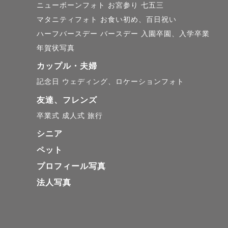
兵庫県、大
ニューボーンフォト
お宮参り
七五三
マタニティフォト
お食い初め、百日祝い
対応地域外
ハーフバースデー
バースデー
入園卒園、入学卒業
年賀状写真
カップル・夫婦
記念日
ウェディング、ロケーションフォト
交通費が3
友達、フレンズ
す。

卒業式
成人式
旅行
入園料や使
シニア
お願い致し
ペット
プロフィール写真
＊zoom
法人写真
撮影までに
最後まで読