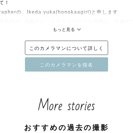
て！

apherの、Ikeda yuka(honokaagirl)と申します

市在住の、9歳のおっとりマイペースな長男と、５歳の
もっと見る
の内弁慶な次男の兄弟を育てるママです𓅿⋰お子様の気
意です♩

このカメラマンについて詳しく
専門学校を卒業後、写真歴は20年になります。

様はもちろんなのですが、皆様がお子様を見守る温かい
の楽しかった雰囲気をありのまま、私が代わりに残させ
More stories
もなく自由でも、大丈夫です☺︎♡

中にも垣間見える、普段のご家族の雰囲気や、ご家族の
るように

おすすめの過去の撮影