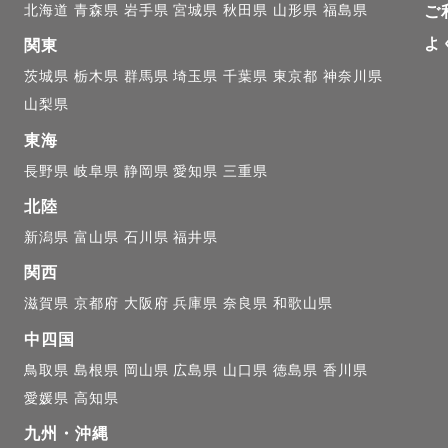
阪府、京都府を中心に対応しております。

北海道
青森県
岩手県
宮城県
秋田県
山形県
福島県
ご
の方も、交通費を頂ければ全国対応可能ですのでご相談
よ
関東
茨城県
栃木県
群馬県
埼玉県
千葉県
東京都
神奈川県
山梨県
東海
000円を超える場合、追加で交通費、出張費をご負担い
長野県
岐阜県
静岡県
愛知県
三重県
北陸
用料などが発生した場合もご負担いただきますので、ご
新潟県
富山県
石川県
福井県
ます。

関西
滋賀県
京都府
大阪府
兵庫県
奈良県
和歌山県
やLINEのテレビ電話でのやりとりも対応可能です！

中四国
話してみたい！という方お気軽にお申し付けください♩

鳥取県
島根県
岡山県
広島県
山口県
徳島県
香川県
愛媛県
高知県
んで頂きありがとうございました＊

九州・沖縄