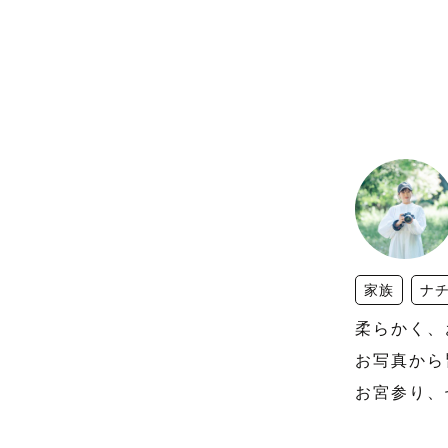
家族
ナ
柔らかく、
お写真から
お宮参り、