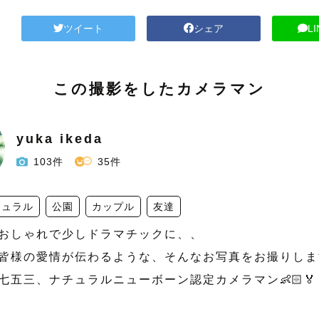
ツイート
シェア
L
この撮影をしたカメラマン
yuka ikeda
103件
35件
チュラル
公園
カップル
友達
おしゃれで少しドラマチックに、、

皆様の愛情が伝わるような、そんなお写真をお撮りします𓂃
七五三、ナチュラルニューボーン認定カメラマン👶🏻🏅
