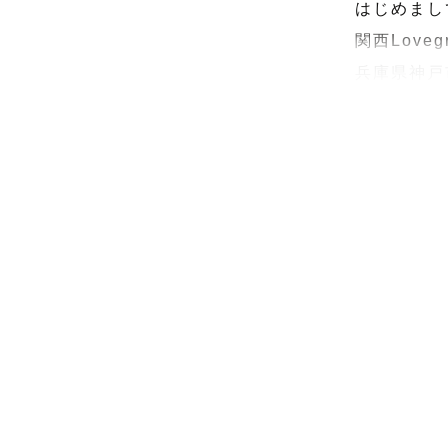
はじめまし
関西Lovegr
兵庫県神戸
なのに極度
取る事が得
大阪の写真
主役のお子
顔、その日
ます！☺︎

どうしよう
特別な日の
を写し出せ