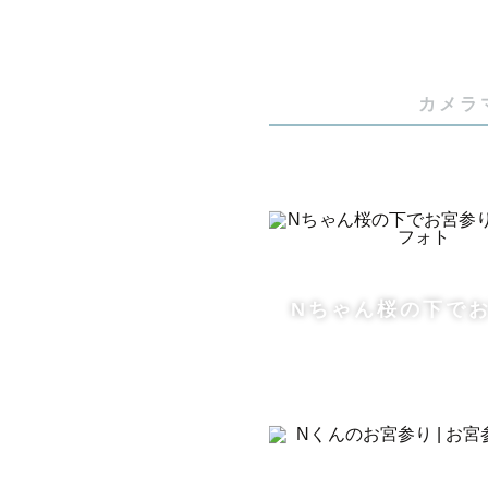
今しかない
写真を見返
ように想いを込
カメラ
皆様にとっ
一枚一枚大
ファミリー
🫶

Nちゃん桜の下で
どんなこと
ね☺︎
