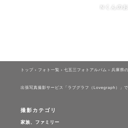
Nくんの
＊レタッチ
写真に写っ
の質感にこ
の雰囲気や
＊撮影の時
トップ
›
フォト一覧
›
七五三フォトアルバム
›
兵庫県
平日9：00
す。

出張写真撮影サービス「ラブグラフ（Lovegraph
おすすめの
撮れるので
撮影カテゴリ
＊撮影対応
家族、ファミリー