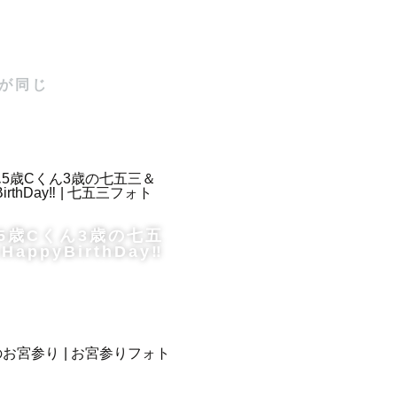
きます！

思い出せる
が同じ
ョンで

せください
5歳Cくん3歳の七五
appyBirthDay‼︎
談ください