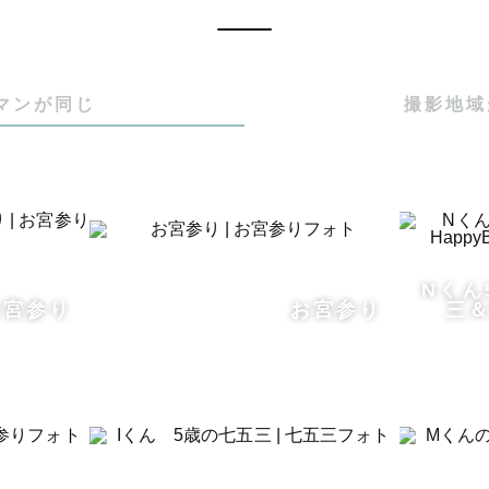
ご家族のかたちを特別と日常を織り交ぜて撮影させて頂
した時に、その日1日がまるっと愛おしい思い出として
めて𓂃𓈒𓏸

マンが同じ
撮影地域
てのかけがえのない時間を、友達や親戚のようなポジシ
切に、切り撮らせて頂けたら嬉しいです⚐ ˒˒

撮影が多いですが、カップル、お友達同士の撮影もお任
Nくん
お宮参り
お宮参り
三＆H
でもお気軽に、友達に相談するくらいのお気持ちでご相