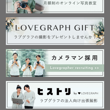
💒和装婚礼前撮り大歓迎！多数経験あります

和装婚礼衣装（お着物）レンタルは格安価格でご案内が可
能です。

撮影小物もお貸し出し可能です！（和傘・緋毛氈）

👘お着物を着ての撮影はお任せください👘

和装のマナーもバッチリ！

是非、お着物での撮影にもお呼び立てください👘

七五三・お宮参り撮影時にお母様がお着物を着る場合も

その都度お直ししております。

🌾神社・お寺さまでの撮影　お任せください🌾

⏬️撮影経験のある神社仏閣さまは下記参照⏬️
