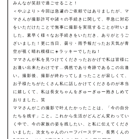
みんなが笑顔で過ごせること！
＜やぶより＞今回は急遽のご依頼ではありましたが、マ
マさんが撮影許可や諸々の手続きに関して、早急に対応
をいただけたことで無事に撮影を実現することが叶いま
した。素早く様々なお手続きをいただき、ありがとうご
ざいました！更に当日、曇り・雨予報だったお天気が青
空が覗く晴れ模様に☀️ラッキーでしたね！
ママさんが私を見つけてくださったおかげで私は皆様に
お逢い出来たわけです…偶然であり奇跡であるこの出逢
い。撮影後、撮影が終わってしまったことが寂しくて、
お子様たちがたくさん私に話しかけてくださるのが本当
に嬉しくて、私は長女ちゃんをぎゅーぎゅー抱きしめて
おりました。笑
ママさんがこの撮影で叶えたかったことは、「今の自分
たちを残す」こと。これから生活がどんどん変わってい
く中で、今の家族の姿を残したい、と私に伝えてくださ
いました。次女ちゃんのハーフバースデー、長男くんの