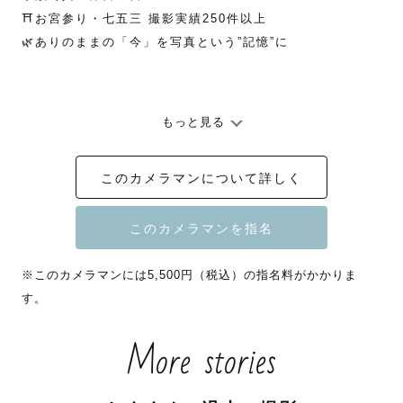
⛩️お宮参り・七五三 撮影実績250件以上

🌿ありのままの「今」を写真という”記憶”に

もっと見る
このカメラマンについて詳しく
🚙詳しい交通費のご負担詳細につきましては、ページ最下
部をご確認ください🚙

※このカメラマンには5,500円（税込）の指名料がかかりま
す。
More stories
🉐８・9月　指名料割引いたします🍉

まだまだ暑い時期の撮影は、

室内（おうち）フォトがおすすめです🏠
