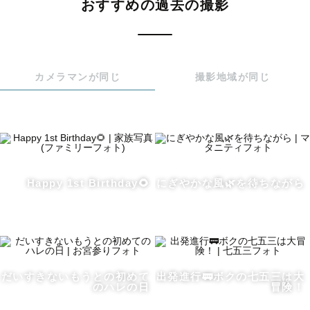
おすすめの過去の撮影
また、ロケーション撮影の場合はなるべく短いお時間で、

たくさんのバリエーションを撮影していきます。

「暑いから…💦」と臆せず、暑さ対策をしながら、スピー
ディに、外撮影を楽しみましょう！

カメラマンが同じ
撮影地域が同じ
この暑い時期に撮影いただく皆様に向けて、

指名料の早期申込割引を行います！

🎇８月の撮影は指名料0円

Happy 1st Birthday🌻
にぎやかな風🌿を待ちながら
🎐9月の撮影は指名料3,000円でお受けいたします

※ラブグラフ経由・スタンダードプラン以上の御依頼に限
ります。

 ご不明点ございましたら先にLINEを頂ければご回答いた
します！

だいすきないもうとの初めて
出発進行🚃ボクの七五三は大
のハレの日
冒険！