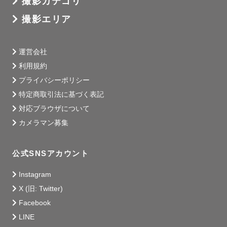
撮影カテゴリ
　ご祈祷の予定がある方のみ、撮影同行をお受けいたしま
撮影エリア
す。予めご了承ください。

　※別日に改めてご祈祷される場合はこの限りではありま
せん。

運営会社
利用規約
プライバシーポリシー
特定商取引法に基づく表記
対応ブラウザについて
🎉サプライズ大好き🎉

カメラマン募集
誰かを驚かせたい時は私の出番です！

成功させるために、一生懸命考えます。

一緒にサプライズ時間を楽しみましょう！

公式SNSアカウント
あなたの家族の一員として…一緒に考え、一緒に笑い、

Instagram
一緒に泣かせてください。

X (旧: Twitter)
Facebook
LINE