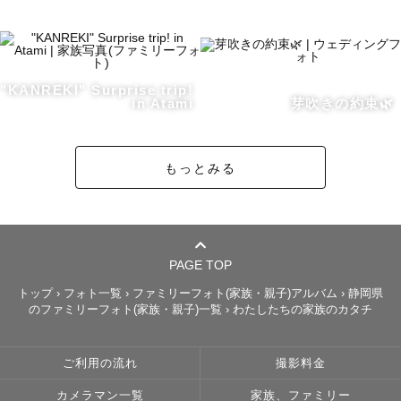
お申込み時は指名料が加算されていますが、

御依頼を頂いた後当方で変更いたします。どうぞご安心く
ださい。

撮影前のご相談等でも、内容についてご案内いたします。

"KANREKI" Surprise trip!
撮影についての不安がある方は

in Atami
芽吹きの約束🌿
いつでもお気軽に公式LINEよりお問い合わせください☺️

もっとみる
＊ごあいさつ＊

はじめまして！

数多のカメラマンの中から、

PAGE TOP
私のカメラマンページをご覧いただきありがとうございま
トップ
›
フォト一覧
›
ファミリーフォト(家族・親子)アルバム
›
静岡県
のファミリーフォト(家族・親子)一覧
›
わたしたちの家族のカタチ
す！

ラブグラファー「やぶ」と申します。

やぶさん、とお声がけいただけると嬉しいです！

ご利用の流れ
撮影料金
カメラマン一覧
家族、ファミリー