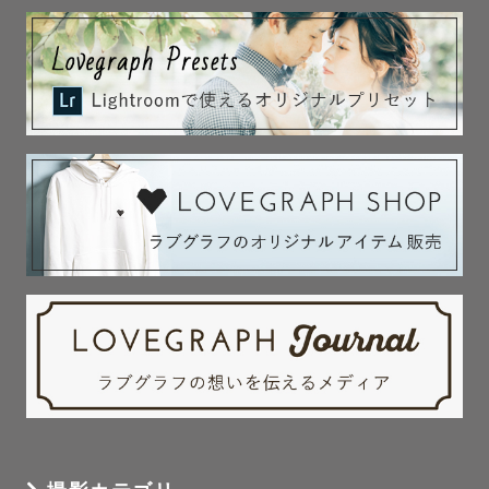
静岡県内の神社さま、

山梨県・神奈川県の一部の神社さまにて

多数の撮影経験があります。

お宮参り、七五三など

神社さまでのご祈祷を含む撮影の際は是非ご用命くださ
い！

　🚨別途撮影許可・シャッター料がかかる場合がありま
す。

　お参りする神社さまが確定しましたら、ご希望の神社さ
まへお問い合わせをお願いいたします。

　また、シャッター料がかかる場合はゲスト様のご負担と
なります。ご了承ください。

　⛩️各神社様での撮影は、ご祈祷をすることが前提となり
ます⛩️
