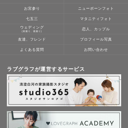
お宮参り
ニューボーンフォト
七五三
マタニティフォト
ウェディング
恋人、カップル
🥇ラブグラフ上位20％カメラマン

(前撮り、後撮り)
⭐️ゲスト満足度　平均評価5.0☆☆☆☆☆(MAX)

友達、フレンド
プロフィール写真
🗓️年間撮影件数150件以上

よくある質問
お問い合わせ
🙇指名率90％以上

🤱ナチュラルニューボーン認定フォトグラファー

ラブグラフが運営するサービス
👶お宮参り認定フォトグラファー

👘七五三認定フォトグラファー

💐ウエディング認定フォトグラファー

👨‍❤️‍💋‍👨LGBTQ＋フレンドリー認定フォトグラファー
