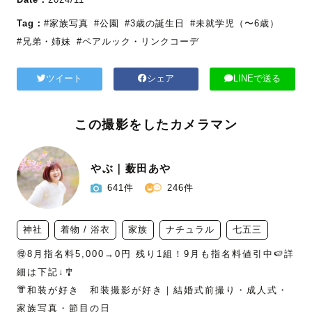
Tag：
#家族写真
#公園
#3歳の誕生日
#未就学児（〜6歳）
#兄弟・姉妹
#ペアルック・リンクコーデ
ツイート
シェア
LINEで送る
この撮影をしたカメラマン
やぶ｜薮田あや
641件
246件
神社
着物 / 浴衣
家族
ナチュラル
七五三
🉐8月指名料5,000→0円 残り1組！9月も指名料値引中🍉詳
細は下記↓🎐

👘和装が好き　和装撮影が好き｜結婚式前撮り・成人式・
家族写真・節目の日
