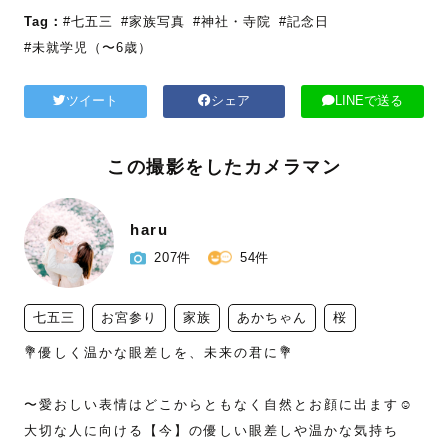
Tag：
#七五三
#家族写真
#神社・寺院
#記念日
#未就学児（〜6歳）
ツイート
シェア
LINEで送る
この撮影をしたカメラマン
haru
207件
54件
七五三
お宮参り
家族
あかちゃん
桜
💐優しく温かな眼差しを、未来の君に💐

〜愛おしい表情はどこからともなく自然とお顔に出ます☺️

大切な人に向ける【今】の優しい眼差しや温かな気持ち