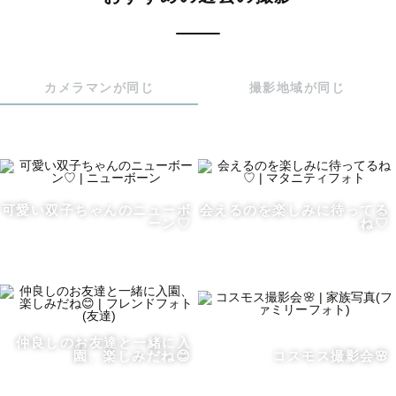
はじめまして🌷

ラブグラフカメラマンのharuと申します✩︎⡱

カメラマンが同じ
撮影地域が同じ
ページをご覧いただきありがとうございます。

🌸想い

私は家族写真が大好きです♡

生まれた時、生まれて１年間にある様々な行事、そしてひ
可愛い双子ちゃんのニューボ
会えるのを楽しみに待ってる
ーン♡
ね♡
とつひとつ歳を重ねていく日々‥

そこにいるのは、自分にたくさん愛情を注いでくれて１番
の味方でいてくれる家族👪

小さな頃の自分がどれだけ愛されて育ってきたか、ひとつ
の写真を見返せばすぐ家族の愛が伝わってくる。

仲良しのお友達と一緒に入
そのような幸せを形に残したくて、たくさんの人に愛され
園、楽しみだね😊
コスモス撮影会🌸
て育ってきたんだって幸せを感じてもらいたくて、

そんな想いを込めて撮影させていただきます☺️
