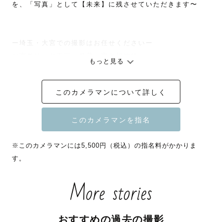
を、「写真」として【未来】に残させていただきます〜

ー埼玉・大宮での撮影はお任せくださいー

お宮参り・七五三：武蔵一宮氷川神社

もっと見る
お花の撮影：大宮花の丘農林公苑（桜やチューリップの名
所です🌸）

このカメラマンについて詳しく
✿---------------------------------------------------✿

※このカメラマンには5,500円（税込）の指名料がかかりま
🌸３児を育てるママフォトグラファー

す。
🌻季節のお花とお子さまとの自然なお写真が得意です

🍁ラブグラフにjoinし1年で120件以上のご依頼と撮影

More stories
🎄社内上位２０％ランクカメラマン

✿---------------------------------------------------✿

おすすめの過去の撮影