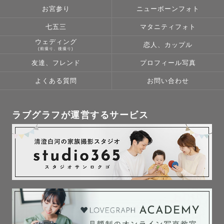
愛知県出身、埼玉県在住、これまで関東４県（東京・神奈
お宮参り
ニューボーンフォト
川・千葉・埼玉）在住経験あり✩︎⡱

七五三
マタニティフォト
6歳👧🏻、３歳👧🏻、１歳👦🏻の３人の子を育てるママカメ
ウェディング
恋人、カップル
ラマンです🍀

(前撮り、後撮り)
保育園での勤務経験もあり、子どもと遊ぶの大好きです😊

友達、フレンド
プロフィール写真
ぜひ遊びながら撮影楽しみましょう☺️

よくある質問
お問い合わせ
無理して笑わなくても、自然な「その時その瞬間」を形に
残します📸

ラブグラフが運営するサービス
〜好きなこと・もの〜

共通点がありましたらぜひ教えてください✩︎⡱

・音楽（学生時代はバンドやってました🎵）

・和菓子（和菓子教室に1年通ってました🍡）

・カフェ（のんびりするの大好きです）

・旅行（1人旅も行っちゃいます）
