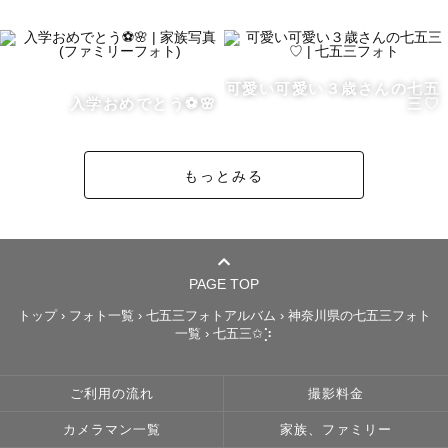
🌸撮影スタイルについて

可愛い可愛い３歳さんの七五
ゲストさまの雰囲気に合わせた撮影をさせていただいてお
入学おめでとう⚽️🌸
三♡
ります😊

もっとみる
・わいわい楽しい撮影

・ゆったり穏やかな撮影

・私とゲストさまで１つのアルバムを作り上げていく撮影

・ゲストさまご家族の空気感をそのまま残す撮影

PAGE TOP
などお子さまの様子などで撮影にご希望ありましたらぜひ
トップ
›
フォト一覧
›
七五三フォトアルバム
›
神奈川県の七五三フォト
一覧
›
七五三✩︎⡱
お気軽にお伝えくださいね☺️

ご利用の流れ
撮影料金
カメラマン一覧
家族、ファミリー
🌸haruについて
