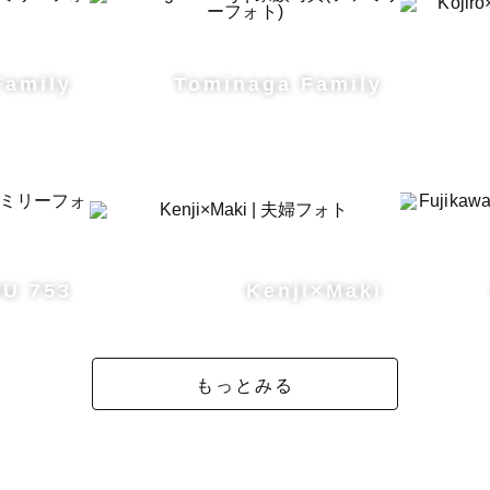
Family
Tominaga Family
U 753
Kenji×Maki
もっとみる