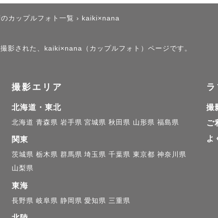
府のカップルフォト一覧
›
kaiki×nana
撮影された、kaiki×nana（カップルフォト）ページです。
撮影エリア
ラ
北海道・東北
撮
北海道
青森県
岩手県
宮城県
秋田県
山形県
福島県
ご
よ
関東
茨城県
栃木県
群馬県
埼玉県
千葉県
東京都
神奈川県
山梨県
東海
長野県
岐阜県
静岡県
愛知県
三重県
北陸