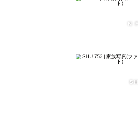
N 
SH