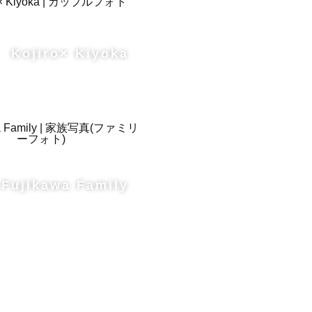
Kojiro× Kiyoka
Fujikawa Family