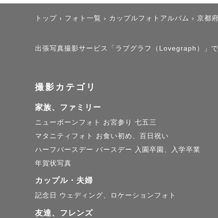
トップ
›
フォト一覧
›
カップルフォトアルバム
›
京都
出張写真撮影サービス「ラブグラフ（Lovegraph）」で
撮影カテゴリ
家族、ファミリー
ニューボーンフォト
お宮参り
七五三
マタニティフォト
お食い初め、百日祝い
ハーフバースデー
バースデー
入園卒園、入学卒業
年賀状写真
カップル・夫婦
記念日
ウェディング、ロケーションフォト
友達、フレンズ