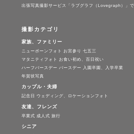
あり撮られ
出張写真撮影サービス「ラブグラフ（Lovegraph）」で撮影さ
って撮るの
撮影カテゴリ
⸻

家族、ファミリー
【　自己紹
ニューボーンフォト
お宮参り
七五三
マタニティフォト
お食い初め、百日祝い
東京育ち。
ハーフバースデー
バースデー
入園卒園、入学卒業
ーの総合職
年賀状写真
最近、兄の
カップル・夫婦
「親しみや
記念日
ウェディング、ロケーションフォト
を感じる方
友達、フレンズ
卒業式
成人式
旅行
⸻

シニア