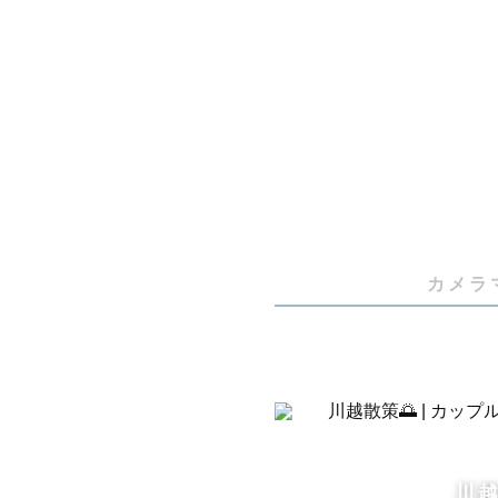
■ ファミリ
お宮参り・
族写真はお
パパママが
かい気持ち
無理にポー
心がけてお
カメラ
⸻

■ カップル
おふたりら
す。

川越