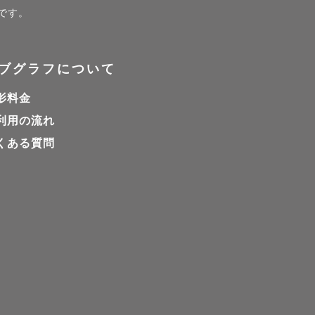
いながら盛
ジです。
ブグラフについて
影料金
利用の流れ
鉄鋼メーカ
くある質問
ょっと不安