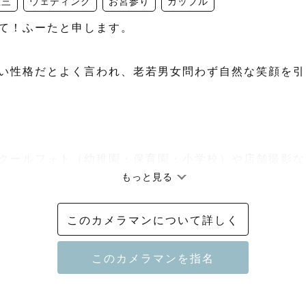
五三
ウェディング
お宮参り
カップル
て！ふーたと申します。

い性格だとよく言われ、老若男女問わず自然な笑顔を引
クールフォト（幼稚園・保育園・小学校）や店舗撮影な
もっと見る
ルに対応しています。📷

このカメラマンについて詳しく
ャンル　】
