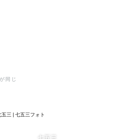
のままの家
見てあたた
撮ることを
が同じ
トが得意で
七五三