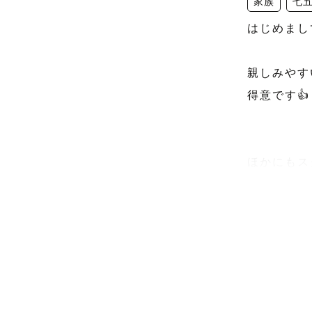
家族
七
はじめまし
親しみやす
得意です👍

ほかにもス
撮影ジャン
⸻

【　撮影ジ