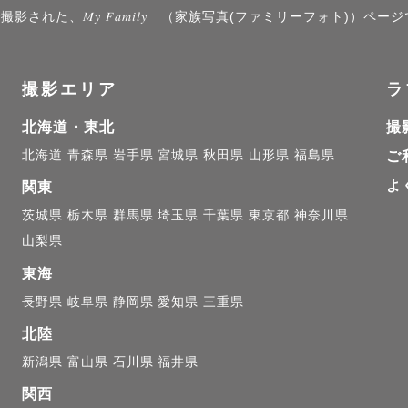
るのがものすごく苦手です。お気持ちやご要望に寄り添
れた、𝑀𝑦 𝐹𝑎𝑚𝑖𝑙𝑦 （家族写真(ファミリーフォト)）ペー
が得意です。

撮影エリア
ラ
北海道・東北
撮
介　】

北海道
青森県
岩手県
宮城県
秋田県
山形県
福島県
ご
高校までは野球、大学はラクロスに打ち込み、昨年まで
よ
関東
として働いていました。

茨城県
栃木県
群馬県
埼玉県
千葉県
東京都
神奈川県
子どもが生まれ、姪っ子に溺愛中です！

山梨県
すい」とよく言われる性格なので、男性カメラマンにち
東海
もどうぞご安心ください。

長野県
岐阜県
静岡県
愛知県
三重県
北陸
新潟県
富山県
石川県
福井県
関西