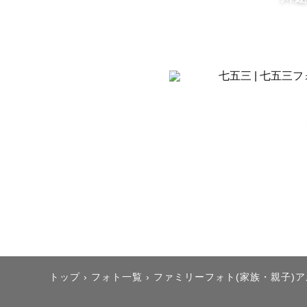
「ポーズが
い！一緒に
⸻

■ フレンズ
賑やかで声
大人数を撮
⸻

■ ポートレ
トップ
›
フォト一覧
›
ファミリーフォト(家族・親子)
貴方の素敵