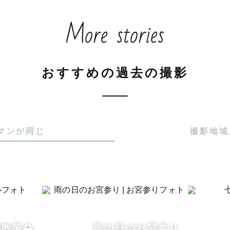
ーフォト

More stories
七五三はもちろん、日常のワンシーンを切り取る、あり
まかせください🌸

見てうれしいだけでなく、将来大きくなったお子さまが
おすすめの過去の撮影
になってくれるようなお写真を目指しています。

ズの指定などはせず一緒に遊びながらお子様のペースで
ります。

マンが同じ
撮影地域
フォト

しさを大切にした、自然体でカジュアルなカップルフォ
散策🌅
雨の日のお宮参り