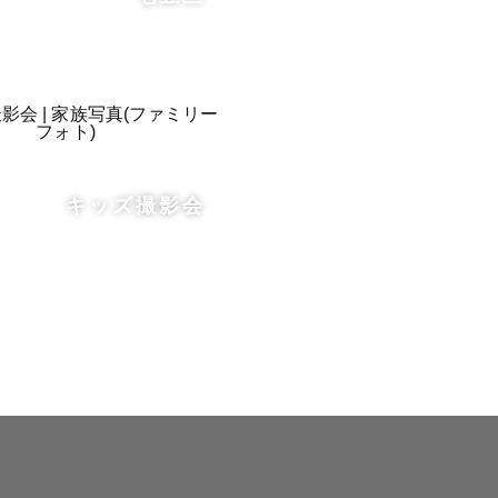
せくださ
キッズ撮影会
さい◎

だきます

𝑦
レックスが