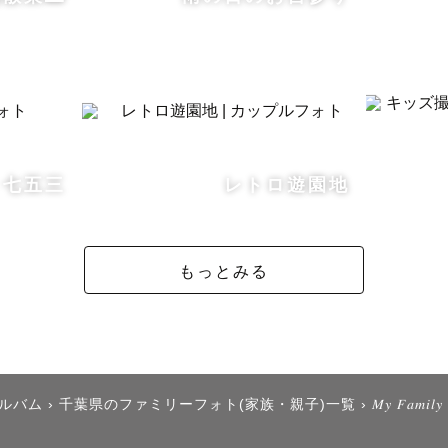
わからない」「ちょっと照れくさい…」そんな方もお任
楽しい時間を作りながら、素敵な一枚を残しましょう。

フォト

七五三
レトロ遊園地
が聞こえてきそうな青春フレンズフォトならお任せくだ
るのは得意です！色々なポージングをご提案させていた
もっとみる
ート

アルバム
›
千葉県のファミリーフォト(家族・親子)一覧
›
𝑀𝑦 𝐹𝑎𝑚𝑖𝑙
を見つけながら撮っていきます。私自身、容姿にコンプ